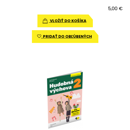
5,00 €
VLOŽIŤ DO KOŠÍKA
PRIDAŤ DO OBĽÚBENÝCH