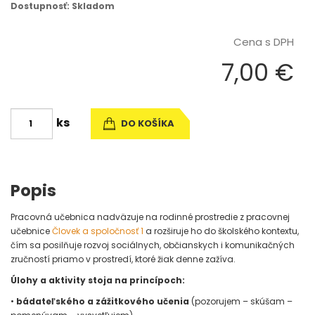
Dostupnosť: Skladom
Cena s DPH
7,00 €
ks
DO KOŠÍKA
Popis
Pracovná učebnica nadväzuje na rodinné prostredie z pracovnej
učebnice
Človek a spoločnosť 1
a rozširuje ho do školského kontextu,
čím sa posilňuje rozvoj sociálnych, občianskych i komunikačných
zručností priamo v prostredí, ktoré žiak denne zažíva.
Úlohy a aktivity stoja na princípoch:
•
bádateľského a zážitkového učenia
(pozorujem – skúšam –