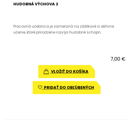
HUDOBNÁ VÝCHOVA 2
Pracovná učebnica je zameraná na zážitkové a aktívne
učenie, ktoré prirodzene rozvíja hudobné schopn..
7,00 €
VLOŽIŤ DO KOŠÍKA
PRIDAŤ DO OBĽÚBENÝCH