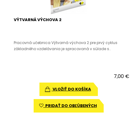
VÝTVARNÁ VÝCHOVA 2
Pracovná učebnica Výtvarná výchova 2 pre prvý cyklus
základného vzdelávania je spracovaná v súlade s..
7,00 €
VLOŽIŤ DO KOŠÍKA
PRIDAŤ DO OBĽÚBENÝCH