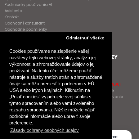
Podmienky používania AI
Asistenta
Kontakt
Obchodní konzultanti
Obchodné podmienky
Nové heslo
Odmietnuť všetko
GDPR
Cookies používame na zlepšenie vašej
SPOLUPRACUJEME
ĎALŠIE ODKAZY
návštevy tejto webovej stránky, analýzu jej
výkonnosti a zhromažďovanie údajov o jej
Podporujeme
O Raabe
používaní. Na tento účel môžeme použiť
Naše projekty
O Klett
nástroje a služby tretích strán a zhromaždené
Spolupracujeme
Naši autori
údaje sa môžu preniesť k partnerom v EÚ,
Pošlite nám správu
Certifikát kvality ISO 9001
USA alebo iných krajinách. Kliknutím na
Klientska zóna RAABE
Katalógy na prelistovanie
„Prijať cookies“ vyjadrujete svoj súhlas s
týmto spracovaním alebo vami zvoleného
rozsahu spracovania. Nižšie môžete nájsť
NÁKUP
podrobné informácie alebo upraviť svoje
Odstúpiť od zmluvy
preferencie.
Zásady ochrany osobných údajov
Dobrý deň, ako vám môžem