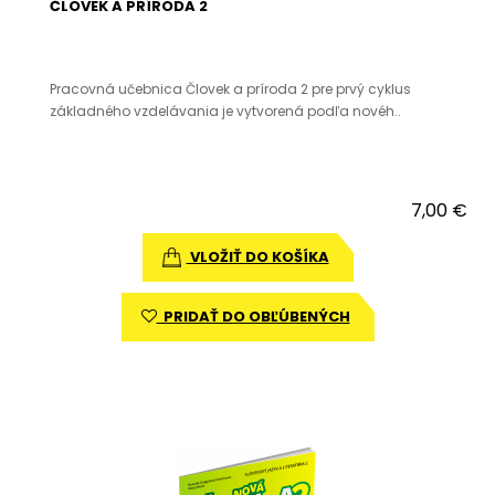
ČLOVEK A PRÍRODA 2
Pracovná učebnica Človek a príroda 2 pre prvý cyklus
základného vzdelávania je vytvorená podľa novéh..
7,00 €
VLOŽIŤ DO KOŠÍKA
PRIDAŤ DO OBĽÚBENÝCH