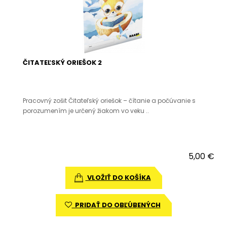
ČITATEĽSKÝ ORIEŠOK 2
Pracovný zošit Čitateľský oriešok – čítanie a počúvanie s
porozumením je určený žiakom vo veku ..
5,00 €
VLOŽIŤ DO KOŠÍKA
PRIDAŤ DO OBĽÚBENÝCH