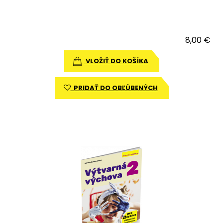
8,00 €
VLOŽIŤ DO KOŠÍKA
PRIDAŤ DO OBĽÚBENÝCH