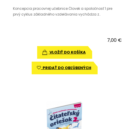
Koncepcia pracovnej učebnice Človek a spoločnosť 1 pre
prvý cyklus základného vzdelávania vychádza z..
7,00 €
VLOŽIŤ DO KOŠÍKA
PRIDAŤ DO OBĽÚBENÝCH