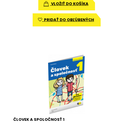
VLOŽIŤ DO KOŠÍKA
PRIDAŤ DO OBĽÚBENÝCH
ČLOVEK A SPOLOČNOSŤ 1