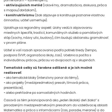
pomenúvam – vysvetľujem),
•
aktivizujúcich metód
(rolové hry, dramatizácia, diskusia, práca
s mapou/obrázkom),
•
konštruktivizmu
(žiak objavuje a konštruuje poznanie vlastnou
činnosťou; učiteľ usmerňuje).
Uplatňuje sa regionálny aspekt: úlohy vedú k objavovaniu
miestnych špecifík, tradícií, komunálnych služieb a pamäťových
stôp (sochy, názvy ulíc, budovy), čím budujú občiansku gramotnosť
v prvom pláne.
Učiteľ si volí rozsah spracovania podľa potrieb triedy (tempo,
podpora ŠVVP, organizácia školy, čas). Učebnica počíta s
individuálnou prácou, prácou vo dvojiciach aj v skupinách.
Tematické celky sú farebne odlíšené a je ich možné
realizovať:
• ako tematické bloky (intenzívny ponor do témy),
• ako projekty (medzipredmetový presah, tímová práca,
prezentácie),
• alebo prehľadne po samostatných hodinách.
Časová os tém je koncipovaná ako „jeden školský deň žiaka“ s
prirodzeným medzipredmetovým presahom do vzdelávacej oblasti
Matematika a práca s informáciami (čas, poradie, meranie) a do