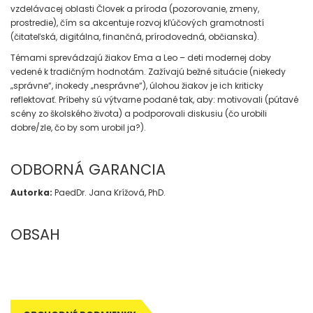
vzdelávacej oblasti Človek a príroda (pozorovanie, zmeny,
prostredie), čím sa akcentuje rozvoj kľúčových gramotností
(čitateľská, digitálna, finančná, prírodovedná, občianska).
Témami sprevádzajú žiakov Ema a Leo – deti modernej doby
vedené k tradičným hodnotám. Zažívajú bežné situácie (niekedy
„správne“, inokedy „nesprávne“), úlohou žiakov je ich kriticky
reflektovať. Príbehy sú výtvarne podané tak, aby: motivovali (pútavé
scény zo školského života) a podporovali diskusiu (čo urobili
dobre/zle, čo by som urobil ja?).
ODBORNÁ GARANCIA
Autorka:
PaedDr. Jana Krížová, PhD.
OBSAH