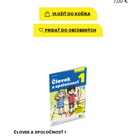
7,00 €
VLOŽIŤ DO KOŠÍKA
PRIDAŤ DO OBĽÚBENÝCH
ČLOVEK A SPOLOČNOSŤ 1