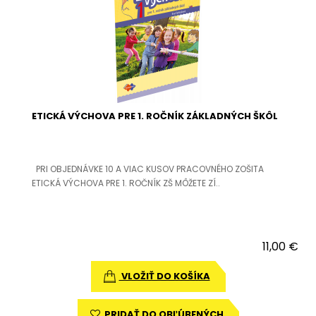
ETICKÁ VÝCHOVA PRE 1. ROČNÍK ZÁKLADNÝCH ŠKÔL
PRI OBJEDNÁVKE 10 A VIAC KUSOV PRACOVNÉHO ZOŠITA
ETICKÁ VÝCHOVA PRE 1. ROČNÍK ZŠ MÔŽETE ZÍ..
11,00 €
VLOŽIŤ DO KOŠÍKA
PRIDAŤ DO OBĽÚBENÝCH