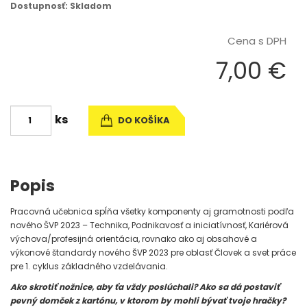
Dostupnosť: Skladom
Cena s DPH
7,00 €
ks
DO KOŠÍKA
Popis
Pracovná učebnica spĺňa všetky komponenty aj gramotnosti podľa
nového ŠVP 2023 – Technika, Podnikavosť a iniciatívnosť, Kariérová
výchova/profesijná orientácia, rovnako ako aj obsahové a
výkonové štandardy nového ŠVP 2023 pre oblasť Človek a svet práce
pre 1. cyklus základného vzdelávania.
Ako skrotiť nožnice, aby ťa vždy poslúchali? Ako sa dá postaviť
pevný domček z kartónu, v ktorom by mohli bývať tvoje hračky?