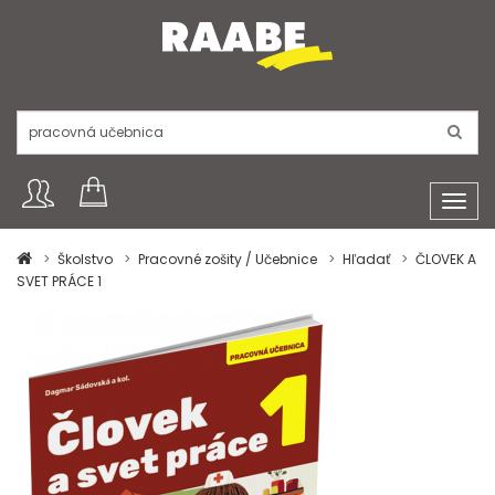
Toggl
navig
Školstvo
Pracovné zošity / Učebnice
Hľadať
ČLOVEK A
SVET PRÁCE 1