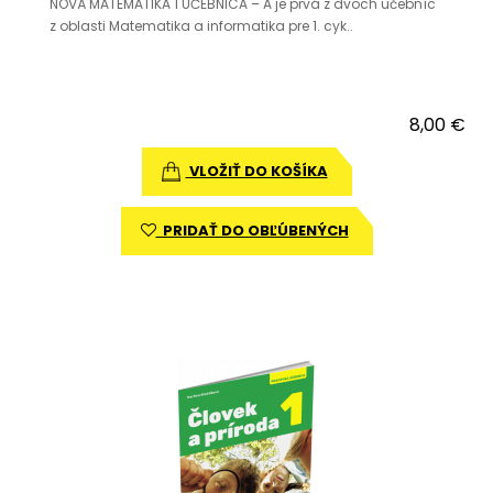
NOVÁ MATEMATIKA 1 UČEBNICA – A je prvá z dvoch učebníc
z oblasti Matematika a informatika pre 1. cyk..
8,00 €
VLOŽIŤ DO KOŠÍKA
PRIDAŤ DO OBĽÚBENÝCH