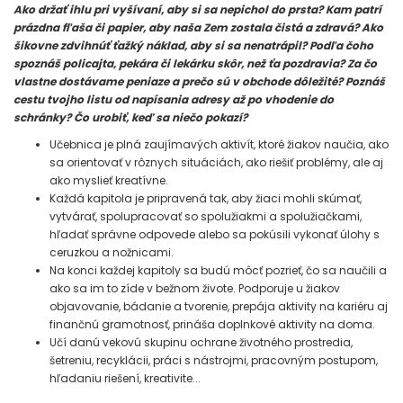
Ako držať ihlu pri vyšívaní, aby si sa nepichol do prsta? Kam patrí
prázdna fľaša či papier, aby naša Zem zostala čistá a zdravá? Ako
šikovne zdvihnúť ťažký náklad, aby si sa nenatrápil? Podľa čoho
spoznáš policajta, pekára či lekárku skôr, než ťa pozdravia? Za čo
vlastne dostávame peniaze a prečo sú v obchode dôležité? Poznáš
cestu tvojho listu od napísania adresy až po vhodenie do
schránky? Čo urobiť, keď sa niečo pokazí?
Učebnica je plná zaujímavých aktivít, ktoré žiakov naučia, ako
sa orientovať v rôznych situáciách, ako riešiť problémy, ale aj
ako myslieť kreatívne.
Každá kapitola je pripravená tak, aby žiaci mohli skúmať,
vytvárať, spolupracovať so spolužiakmi a spolužiačkami,
hľadať správne odpovede alebo sa pokúsili vykonať úlohy s
ceruzkou a nožnicami.
Na konci každej kapitoly sa budú môcť pozrieť, čo sa naučili a
ako sa im to zíde v bežnom živote. Podporuje u žiakov
objavovanie, bádanie a tvorenie, prepája aktivity na kariéru aj
finančnú gramotnosť, prináša doplnkové aktivity na doma.
Učí danú vekovú skupinu ochrane životného prostredia,
šetreniu, recyklácii, práci s nástrojmi, pracovným postupom,
hľadaniu riešení, kreativite...