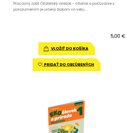
Pracovný zošit Čitateľský oriešok – čítanie a počúvanie s
porozumením je určený žiakom vo veku ..
5,00 €
VLOŽIŤ DO KOŠÍKA
PRIDAŤ DO OBĽÚBENÝCH