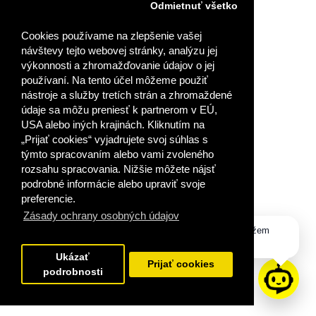
VLOŽIŤ DO KOŠÍKA
Odmietnuť všetko
Cookies používame na zlepšenie vašej
PRIDAŤ DO OBĽÚBENÝCH
návštevy tejto webovej stránky, analýzu jej
výkonnosti a zhromažďovanie údajov o jej
používaní. Na tento účel môžeme použiť
nástroje a služby tretích strán a zhromaždené
údaje sa môžu preniesť k partnerom v EÚ,
USA alebo iných krajinách. Kliknutím na
„Prijať cookies“ vyjadrujete svoj súhlas s
týmto spracovaním alebo vami zvoleného
rozsahu spracovania. Nižšie môžete nájsť
podrobné informácie alebo upraviť svoje
preferencie.
Zásady ochrany osobných údajov
Dobrý deň, ako vám môžem
pomôcť?
Ukázať
Prijať cookies
podrobnosti
NOVÁ MATEMATIKA 1 UČEBNICA – B