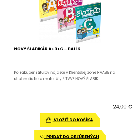
NOVÝ ŠLABIKÁR A+B+C – BALÍK
Po zakúpení titulov nájdete v Klientskej zóne RAABE na
stiahnutie tieto materiály:* TVVP NOVÝ ŠLABIK..
24,00 €
VLOŽIŤ DO KOŠÍKA
PRIDAŤ DO OBĽÚBENÝCH