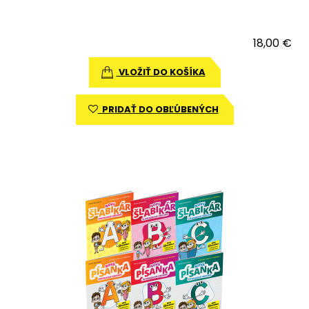
18,00 €
VLOŽIŤ DO KOŠÍKA
PRIDAŤ DO OBĽÚBENÝCH