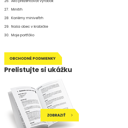
26.
Ako prezentovať výrobok
27.
Minitrh
28.
Kariérny miniveľtrh
29.
Naša obec v krabičke
30.
Moje portfólio
OBCHODNÉ PODMIENKY
Prelistujte si ukážku