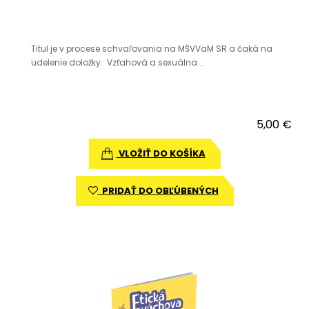
Titul je v procese schvaľovania na MŠVVaM SR a čaká na
udelenie doložky. Vzťahová a sexuálna ..
5,00 €
VLOŽIŤ DO KOŠÍKA
PRIDAŤ DO OBĽÚBENÝCH