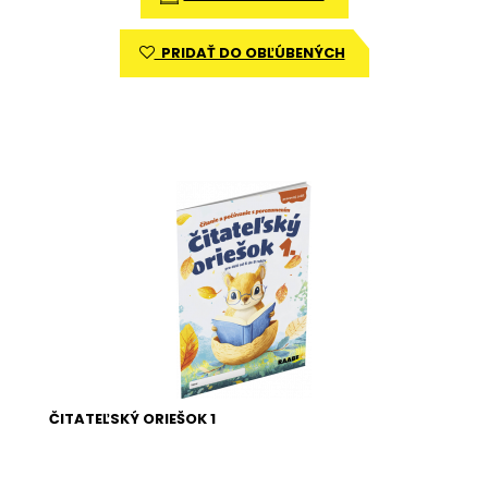
PRIDAŤ DO OBĽÚBENÝCH
ČITATEĽSKÝ ORIEŠOK 1