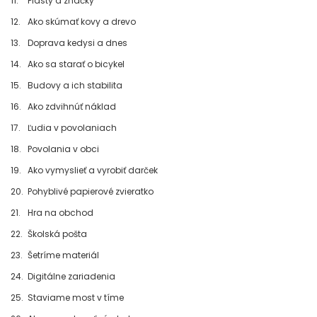
11.
Plasty a značky
12.
Ako skúmať kovy a drevo
13.
Doprava kedysi a dnes
14.
Ako sa starať o bicykel
15.
Budovy a ich stabilita
16.
Ako zdvihnúť náklad
17.
Ľudia v povolaniach
18.
Povolania v obci
19.
Ako vymyslieť a vyrobiť darček
20.
Pohyblivé papierové zvieratko
21.
Hra na obchod
22.
Školská pošta
23.
Šetríme materiál
24.
Digitálne zariadenia
25.
Staviame most v tíme