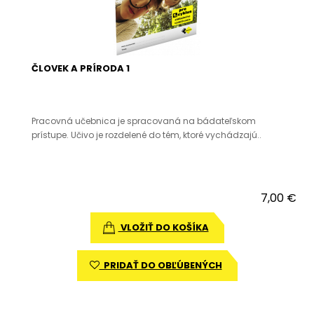
ČLOVEK A PRÍRODA 1
Pracovná učebnica je spracovaná na bádateľskom
prístupe. Učivo je rozdelené do tém, ktoré vychádzajú..
7,00 €
VLOŽIŤ DO KOŠÍKA
PRIDAŤ DO OBĽÚBENÝCH