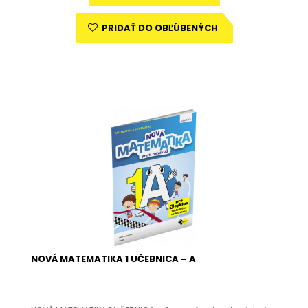
PRIDAŤ DO OBĽÚBENÝCH
NOVÁ MATEMATIKA 1 UČEBNICA – A