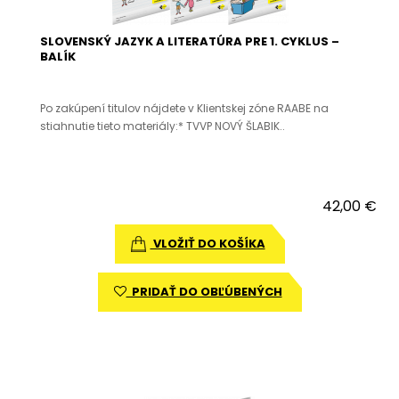
SLOVENSKÝ JAZYK A LITERATÚRA PRE 1. CYKLUS –
BALÍK
Po zakúpení titulov nájdete v Klientskej zóne RAABE na
stiahnutie tieto materiály:* TVVP NOVÝ ŠLABIK..
42,00 €
VLOŽIŤ DO KOŠÍKA
PRIDAŤ DO OBĽÚBENÝCH