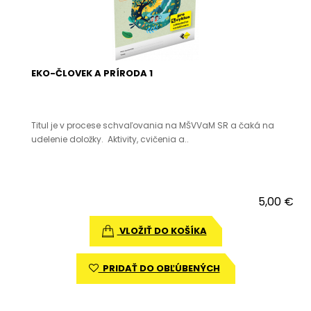
EKO-ČLOVEK A PRÍRODA 1
Titul je v procese schvaľovania na MŠVVaM SR a čaká na
udelenie doložky. Aktivity, cvičenia a..
5,00 €
VLOŽIŤ DO KOŠÍKA
PRIDAŤ DO OBĽÚBENÝCH