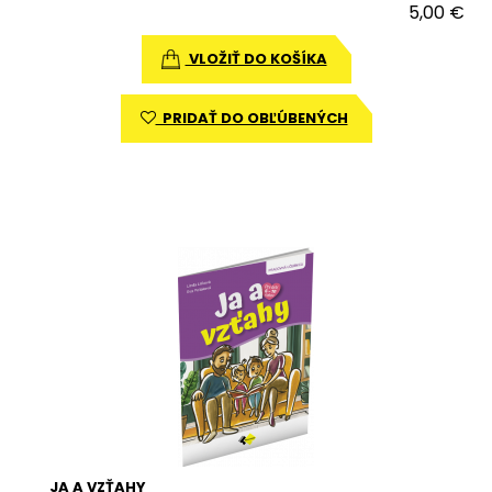
5,00 €
VLOŽIŤ DO KOŠÍKA
PRIDAŤ DO OBĽÚBENÝCH
JA A VZŤAHY