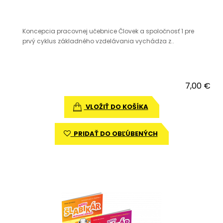
Koncepcia pracovnej učebnice Človek a spoločnosť 1 pre
prvý cyklus základného vzdelávania vychádza z..
7,00 €
VLOŽIŤ DO KOŠÍKA
PRIDAŤ DO OBĽÚBENÝCH