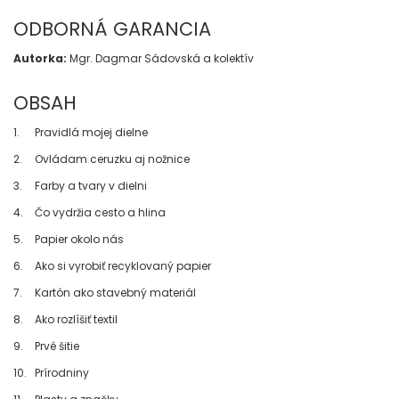
ODBORNÁ GARANCIA
Autorka:
Mgr. Dagmar Sádovská a kolektív
OBSAH
1.
Pravidlá mojej dielne
2.
Ovládam ceruzku aj nožnice
3.
Farby a tvary v dielni
4.
Čo vydržia cesto a hlina
5.
Papier okolo nás
6.
Ako si vyrobiť recyklovaný papier
7.
Kartón ako stavebný materiál
8.
Ako rozlíšiť textil
9.
Prvé šitie
10.
Prírodniny