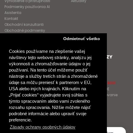
Vyhlásenie o prístupnosti
Aktuality
Podmienky používania AI
Asistenta
Kontakt
Obchodní konzultanti
Obchodné podmienky
Nové heslo
Odmietnuť všetko
GDPR
Cookies používame na zlepšenie vašej
SPOLUPRACUJEME
ĎALŠIE ODKAZY
návštevy tejto webovej stránky, analýzu jej
výkonnosti a zhromažďovanie údajov o jej
Podporujeme
O Raabe
používaní. Na tento účel môžeme použiť
Naše projekty
O Klett
nástroje a služby tretích strán a zhromaždené
Spolupracujeme
Naši autori
údaje sa môžu preniesť k partnerom v EÚ,
Pošlite nám správu
Certifikát kvality ISO 9001
USA alebo iných krajinách. Kliknutím na
Klientska zóna RAABE
Katalógy na prelistovanie
„Prijať cookies“ vyjadrujete svoj súhlas s
týmto spracovaním alebo vami zvoleného
rozsahu spracovania. Nižšie môžete nájsť
NÁKUP
podrobné informácie alebo upraviť svoje
Odstúpiť od zmluvy
preferencie.
Zásady ochrany osobných údajov