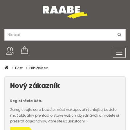
Toggl
navig
Účet
Prihlásiť sa
Nový zákazník
Registrácia účtu
Zaregistrujte sa a budete môcť nakupovať rýchlejšie, budete
mať aktuálny prehľad o stave vašich objednávok a môžete si
prezerať objednávky, ktoré ste už uskutočnili.