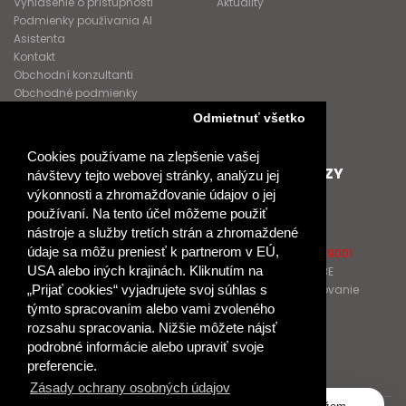
Vyhlásenie o prístupnosti
Aktuality
Podmienky používania AI
Asistenta
Kontakt
Obchodní konzultanti
Obchodné podmienky
Nové heslo
Odmietnuť všetko
GDPR
Cookies používame na zlepšenie vašej
SPOLUPRACUJEME
ĎALŠIE ODKAZY
návštevy tejto webovej stránky, analýzu jej
výkonnosti a zhromažďovanie údajov o jej
Podporujeme
O Raabe
používaní. Na tento účel môžeme použiť
Naše projekty
O Klett
nástroje a služby tretích strán a zhromaždené
Spolupracujeme
Naši autori
údaje sa môžu preniesť k partnerom v EÚ,
Pošlite nám správu
Certifikát kvality ISO 9001
USA alebo iných krajinách. Kliknutím na
Klientska zóna RAABE
Katalógy na prelistovanie
„Prijať cookies“ vyjadrujete svoj súhlas s
týmto spracovaním alebo vami zvoleného
rozsahu spracovania. Nižšie môžete nájsť
NÁKUP
podrobné informácie alebo upraviť svoje
Odstúpiť od zmluvy
preferencie.
Zásady ochrany osobných údajov