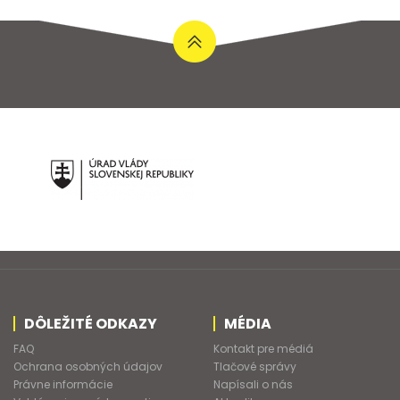
DÔLEŽITÉ ODKAZY
MÉDIA
FAQ
Kontakt pre médiá
Ochrana osobných údajov
Tlačové správy
Právne informácie
Napísali o nás