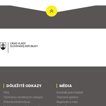
DÔLEŽITÉ ODKAZY
MÉDIA
FAQ
Kontakt pre médiá
Ochrana osobných údajov
Tlačové správy
Právne informácie
Napísali o nás