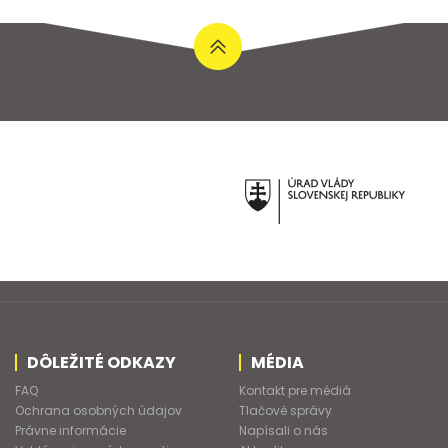
DÔLEŽITÉ ODKAZY
MÉDIA
FAQ
Kontakt pre médiá
Ochrana osobných údajov
Tlačové správy
Právne informácie
Napísali o nás