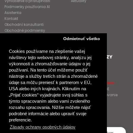
Vyhlásenie o prístupnosti
Aktuality
Podmienky používania AI
Asistenta
Kontakt
Obchodní konzultanti
Obchodné podmienky
Nové heslo
Odmietnuť všetko
GDPR
Cookies používame na zlepšenie vašej
SPOLUPRACUJEME
ĎALŠIE ODKAZY
návštevy tejto webovej stránky, analýzu jej
výkonnosti a zhromažďovanie údajov o jej
Podporujeme
O Raabe
používaní. Na tento účel môžeme použiť
Naše projekty
O Klett
nástroje a služby tretích strán a zhromaždené
Spolupracujeme
Naši autori
údaje sa môžu preniesť k partnerom v EÚ,
Pošlite nám správu
Certifikát kvality ISO 9001
USA alebo iných krajinách. Kliknutím na
Klientska zóna RAABE
Katalógy na prelistovanie
„Prijať cookies“ vyjadrujete svoj súhlas s
týmto spracovaním alebo vami zvoleného
rozsahu spracovania. Nižšie môžete nájsť
NÁKUP
podrobné informácie alebo upraviť svoje
Odstúpiť od zmluvy
preferencie.
Zásady ochrany osobných údajov