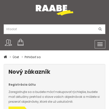
Toggl
navig
Účet
Prihlásiť sa
Nový zákazník
Registrácia účtu
Zaregistrujte sa a budete môcť nakupovať rýchlejšie, budete
mať aktuálny prehľad o stave vašich objednávok a môžete si
prezerať objednávky, ktoré ste už uskutočnili.