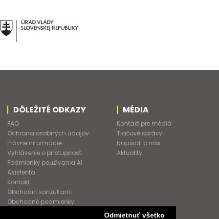
DÔLEŽITÉ ODKAZY
MÉDIA
FAQ
Kontakt pre médiá
Ochrana osobných údajov
Tlačové správy
Právne informácie
Napísali o nás
Vyhlásenie o prístupnosti
Aktuality
Podmienky používania AI
Asistenta
Kontakt
Obchodní konzultanti
Obchodné podmienky
Nové heslo
Odmietnuť všetko