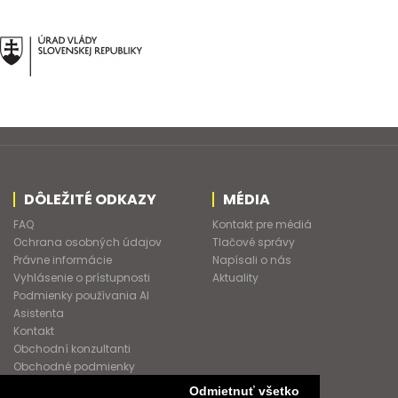
DÔLEŽITÉ ODKAZY
MÉDIA
FAQ
Kontakt pre médiá
Ochrana osobných údajov
Tlačové správy
Právne informácie
Napísali o nás
Vyhlásenie o prístupnosti
Aktuality
Podmienky používania AI
Asistenta
Kontakt
Obchodní konzultanti
Obchodné podmienky
Nové heslo
Odmietnuť všetko