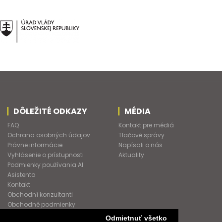
DÔLEŽITÉ ODKAZY
MÉDIA
FAQ
Kontakt pre médiá
Ochrana osobných údajov
Tlačové správy
Právne informácie
Napísali o nás
Vyhlásenie o prístupnosti
Aktuality
Podmienky používania AI
Asistenta
Kontakt
Obchodní konzultanti
Obchodné podmienky
Nové heslo
Odmietnuť všetko