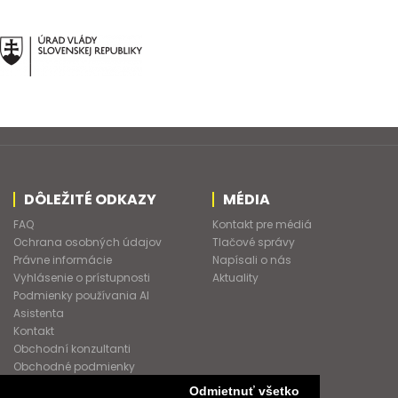
DÔLEŽITÉ ODKAZY
MÉDIA
FAQ
Kontakt pre médiá
Ochrana osobných údajov
Tlačové správy
Právne informácie
Napísali o nás
Vyhlásenie o prístupnosti
Aktuality
Podmienky používania AI
Asistenta
Kontakt
Obchodní konzultanti
Obchodné podmienky
Nové heslo
Odmietnuť všetko