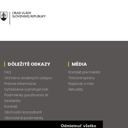
DÔLEŽITÉ ODKAZY
MÉDIA
FAQ
Kontakt pre médiá
Ochrana osobných údajov
Tlačové správy
Právne informácie
Napísali o nás
Vyhlásenie o prístupnosti
Aktuality
Podmienky používania AI
Asistenta
Kontakt
Obchodní konzultanti
Obchodné podmienky
Nové heslo
Odmietnuť všetko