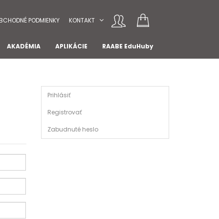
BCHODNÉ PODMIENKY
KONTAKT
AKADÉMIA
APLIKÁCIE
RAABE EduHuby
Prihlásiť
Registrovať
Zabudnuté heslo