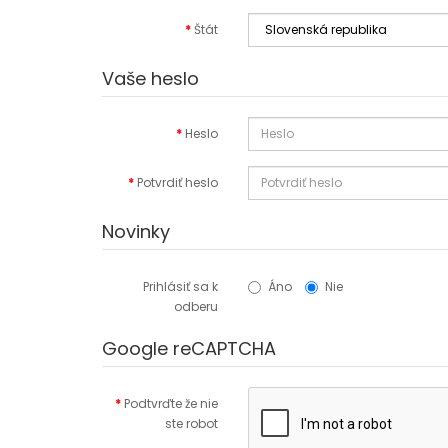
Štát
Vaše heslo
Heslo
Potvrdiť heslo
Novinky
Prihlásiť sa k
Áno
Nie
odberu
Google reCAPTCHA
Podtvrďte že nie
ste robot