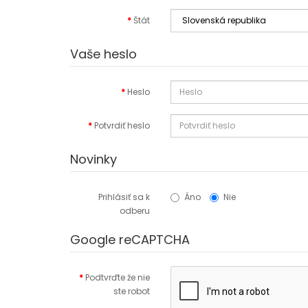
Štát
Vaše heslo
Heslo
Potvrdiť heslo
Novinky
Prihlásiť sa k
Áno
Nie
odberu
Google reCAPTCHA
Podtvrďte že nie
ste robot