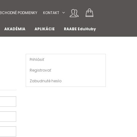
BCHODNÉ PODMIENKY
KONTAKT
AKADÉMIA
APLIKÁCIE
RAABE EduHuby
Prihlásiť
Registrovať
Zabudnuté heslo