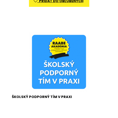
PRIDAŤ DO OBĽÚBENÝCH
ŠKOLSKÝ PODPORNÝ TÍM V PRAXI