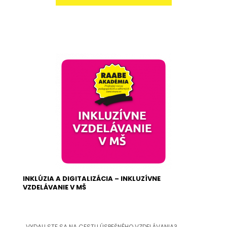
INKLÚZIA A DIGITALIZÁCIA – INKLUZÍVNE
VZDELÁVANIE V MŠ
VYDALI STE SA NA CESTU ÚSPEŠNÉHO VZDELÁVANIA?