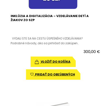
INKLÚZIA A DIGITALIZÁCIA – VZDELÁVANIE DETÍ A
ŽIAKOV ZO SZP
VYDALI STE SA NA CESTU ÚSPEŠNÉHO VZDELÁVANIA?
Podrobné návody, ako sa prihlásiť do zakúpen..
300,00 €
VLOŽIŤ DO KOŠÍKA
PRIDAŤ DO OBĽÚBENÝCH