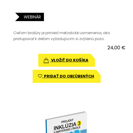
WEBINÁR
Cieľom brožúry je priniesť metodické usmernenia, ako
pristupovať k deťom vyžadujúcim si zvýšenú pozo..
24,00 €
VLOŽIŤ DO KOŠÍKA
PRIDAŤ DO OBĽÚBENÝCH