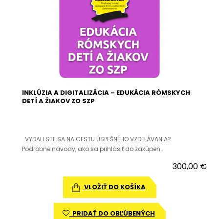
INKLÚZIA A DIGITALIZÁCIA – EDUKÁCIA RÓMSKYCH
DETÍ A ŽIAKOV ZO SZP
VYDALI STE SA NA CESTU ÚSPEŠNÉHO VZDELÁVANIA?
Podrobné návody, ako sa prihlásiť do zakúpen..
300,00 €
VLOŽIŤ DO KOŠÍKA
PRIDAŤ DO OBĽÚBENÝCH