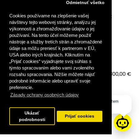
Odmietnuť všetko
Cookies používame na zlepšenie vašej
INKLÚZIA A DIGITALIZÁCIA – KOMPETENCIE PRE
PRÁCU SO ŽIAKMI SO ŠVVP
návštevy tejto webovej stránky, analýzu jej
výkonnosti a zhromažďovanie údajov o jej
používaní. Na tento účel môžeme použiť
VYDALI STE SA NA CESTU ÚSPEŠNÉHO VZDELÁVANIA?
nástroje a služby tretích strán a zhromaždené
Podrobné návody, ako sa prihlásiť do zakúpen..
údaje sa môžu preniesť k partnerom v EÚ,
USA alebo iných krajinách. Kliknutím na
„Prijať cookies“ vyjadrujete svoj súhlas s
týmto spracovaním alebo vami zvoleného
300,00 €
rozsahu spracovania. Nižšie môžete nájsť
podrobné informácie alebo upraviť svoje
VLOŽIŤ DO KOŠÍKA
preferencie.
Zásady ochrany osobných údajov
Dobrý deň, ako vám môžem
PRIDAŤ DO OBĽÚBENÝCH
pomôcť?
Ukázať
Prijať cookies
podrobnosti