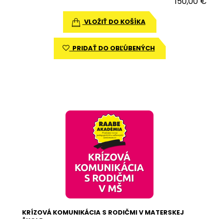
150,00 €
VLOŽIŤ DO KOŠÍKA
PRIDAŤ DO OBĽÚBENÝCH
KRÍZOVÁ KOMUNIKÁCIA S RODIČMI V MATERSKEJ