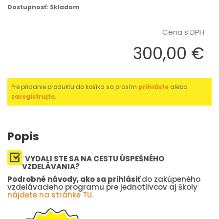
Dostupnosť: Skladom
Cena s DPH
300,00 €
Pre pridanie produktu do košíka sa prosím
prihláste
alebo
zaregistrujte
.
Popis
VYDALI STE SA NA CESTU ÚSPEŠNÉHO
VZDELÁVANIA?
Podrobné návody, ako sa prihlásiť
do zakúpeného
vzdelávacieho programu pre jednotlivcov aj školy
nájdete na stránke TU.