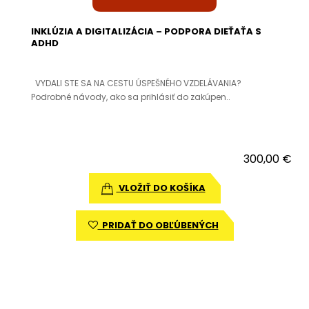
INKLÚZIA A DIGITALIZÁCIA – PODPORA DIEŤAŤA S
ADHD
VYDALI STE SA NA CESTU ÚSPEŠNÉHO VZDELÁVANIA?
Podrobné návody, ako sa prihlásiť do zakúpen..
300,00 €
VLOŽIŤ DO KOŠÍKA
PRIDAŤ DO OBĽÚBENÝCH