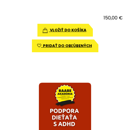
150,00 €
VLOŽIŤ DO KOŠÍKA
PRIDAŤ DO OBĽÚBENÝCH