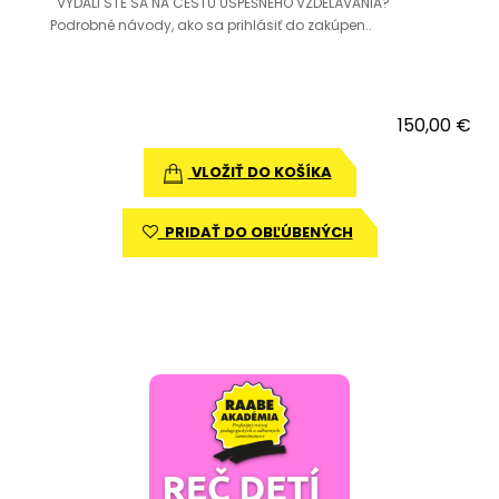
VYDALI STE SA NA CESTU ÚSPEŠNÉHO VZDELÁVANIA?
Podrobné návody, ako sa prihlásiť do zakúpen..
150,00 €
VLOŽIŤ DO KOŠÍKA
PRIDAŤ DO OBĽÚBENÝCH