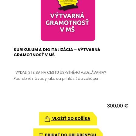
KURIKULUM A DIGITALIZÁCIA – VÝTVARNÁ
GRAMOTNOSŤ V MŠ
VYDALI STE SA NA CESTU ÚSPEŠNÉHO VZDELÁVANIA?
Podrobné návody, ako sa prihlásiť do zakúpen..
300,00 €
VLOŽIŤ DO KOŠÍKA
PRIDAŤ DO OBĽÚBENÝCH