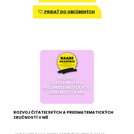
PRIDAŤ DO OBĽÚBENÝCH
ROZVOJ ČITATEĽSKÝCH A PREDMATEMATICKÝCH
ZRUČNOSTÍ V MŠ