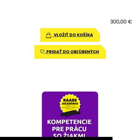
300,00 €
VLOŽIŤ DO KOŠÍKA
PRIDAŤ DO OBĽÚBENÝCH