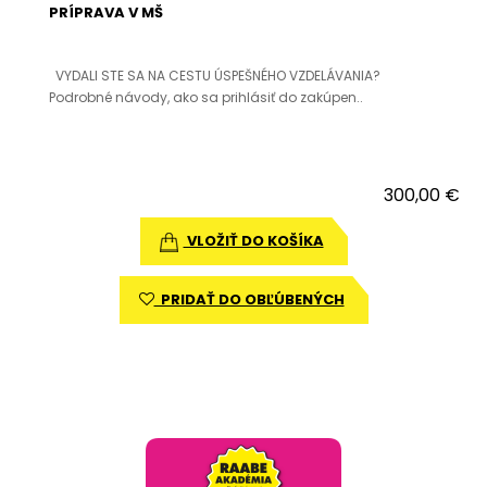
PRÍPRAVA V MŠ
VYDALI STE SA NA CESTU ÚSPEŠNÉHO VZDELÁVANIA?
Podrobné návody, ako sa prihlásiť do zakúpen..
300,00 €
VLOŽIŤ DO KOŠÍKA
PRIDAŤ DO OBĽÚBENÝCH