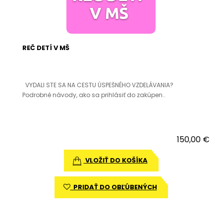
REČ DETÍ V MŠ
VYDALI STE SA NA CESTU ÚSPEŠNÉHO VZDELÁVANIA?
Podrobné návody, ako sa prihlásiť do zakúpen..
150,00 €
VLOŽIŤ DO KOŠÍKA
PRIDAŤ DO OBĽÚBENÝCH