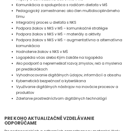
Komunikácia a spolupráca s rodičom dieťaťa v MŠ
Pedagogický zamestnanec ako člen multidisciplinárneho
tímu
Integračný proces u dieťaťa s NKS
Podpora žiakov s NKS v MŠ – komunikačné stratégie
Podpora žiakov s NKS v MŠ – materiály a aktivity
Podpora žiakov s NKS v MŠ – augmentatívna a alternatívna
komunikácia
Hodnotenie žiakov s NKS v MŠ
Logopédia včas alebo Kým čakáte na logopéda
Ako podporiť a nepremeškať rozvoj zmyslov, reči a myslenia
pri predškolákoch
Vyhodnocovanie digitálnych údajov, informácií a obsahu
Kybernetická bezpečnosť a kyberšikana
Využívanie digitálnych nástrojov na inovácie procesov a
produktov
Zdieľanie prostredníctvom digitálnych technológií
PRE KOHO AKTUALIZAČNÉ VZDELÁVANIE
ODPORÚČAME