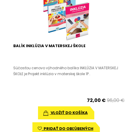
BALÍK INKLÚZIA V MATERSKEJ ŠKOLE
Súčasťou cenovo výhodného balíka INKLÚZIA V MATERSKEJ
ŠKOLE je:Projekt inklúzia v materskej škole 1P..
72,00 €
96,00 €
VLOŽIŤ DO KOŠÍKA
PRIDAŤ DO OBĽÚBENÝCH