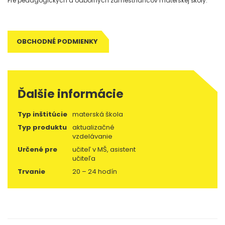
Pre pedagogických a odborných zamestnancov materskej školy.
OBCHODNÉ PODMIENKY
Ďalšie informácie
Typ inštitúcie
materská škola
Typ produktu
aktualizačné
vzdelávanie
Určené pre
učiteľ v MŠ, asistent
učiteľa
Trvanie
20 – 24 hodín