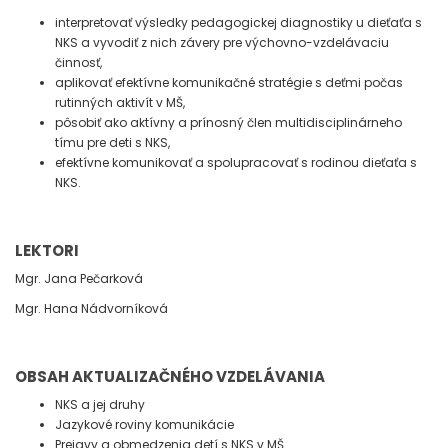
interpretovať výsledky pedagogickej diagnostiky u dieťaťa s
NKS a vyvodiť z nich závery pre výchovno-vzdelávaciu
činnosť,
aplikovať efektívne komunikačné stratégie s deťmi počas
rutinných aktivít v MŠ,
pôsobiť ako aktívny a prínosný člen multidisciplinárneho
tímu pre deti s NKS,
efektívne komunikovať a spolupracovať s rodinou dieťaťa s
NKS.
LEKTORI
Mgr. Jana Pečarková
Mgr. Hana Nádvorníková
OBSAH AKTUALIZAČNÉHO VZDELÁVANIA
NKS a jej druhy
Jazykové roviny komunikácie
Prejavy a obmedzenia detí s NKS v MŠ