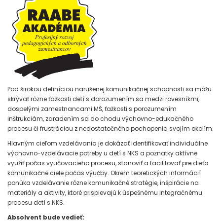
Pod širokou definíciou narušenej komunikačnej schopnosti sa môžu
skrývať rôzne ťažkosti detí s dorozumením sa medzi rovesníkmi,
dospelými zamestnancami MŠ, ťažkosti s porozumením
inštrukciám, zaradením sa do chodu výchovno-edukačného
procesu či frustráciou z nedostatočného pochopenia svojím okolím.
Hlavným cieľom vzdelávania je dokázať identifikovať individuálne
výchovno-vzdelávacie potreby u detí s NKS a poznatky aktívne
využiť počas vyučovacieho procesu, stanoviť a facilitovať pre dieťa
komunikačné ciele počas výučby. Okrem teoretických informácií
ponúka vzdelávanie rôzne komunikačné stratégie, inšpirácie na
materiály a aktivity, ktoré prispievajú k úspešnému integračnému
procesu detí s NKS.
Absolvent bude vedieť: