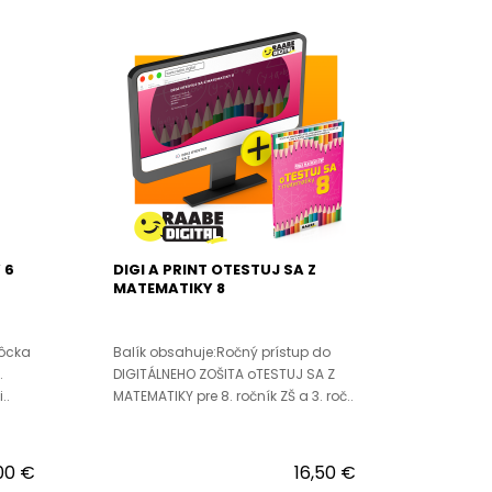
 6
DIGI A PRINT OTESTUJ SA Z
MATEMATIKY 8
ôcka
Balík obsahuje:Ročný prístup do
.
DIGITÁLNEHO ZOŠITA oTESTUJ SA Z
..
MATEMATIKY pre 8. ročník ZŠ a 3. roč..
,00 €
16,50 €