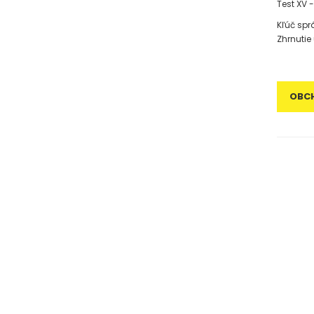
Test XV 
Kľúč sp
Zhrnutie
OBC