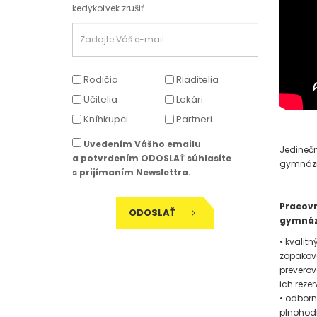
kedykoľvek zrušiť.
Rodičia
Riaditelia
Učitelia
Lekári
Kníhkupci
Partneri
Uvedením Vášho emailu
Jedinečn
a potvrdením ODOSLAŤ súhlasíte
gymnázií
s prijímaním Newslettra.
Pracovn
ODOSLAŤ
gymnáz
• kvalit
zopakova
preverov
ich reze
• odborn
plnohod