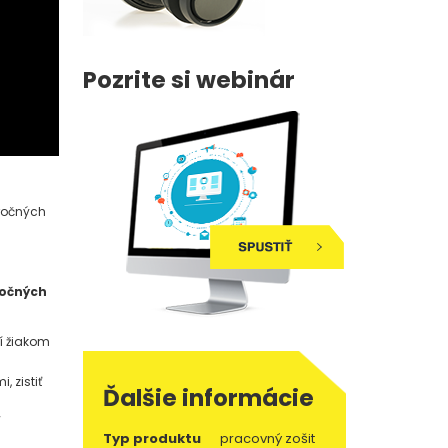
Pozrite si webinár
ročných
ročných
ní žiakom
 zistiť
Ďalšie informácie
í
Typ produktu
pracovný zošit