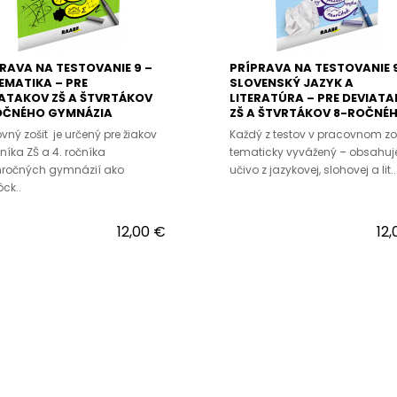
RAVA NA TESTOVANIE 9 –
PRÍPRAVA NA TESTOVANIE 
MATIKA – PRE
SLOVENSKÝ JAZYK A
ATAKOV ZŠ A ŠTVRTÁKOV
LITERATÚRA – PRE DEVIAT
OČNÉHO GYMNÁZIA
ZŠ A ŠTVRTÁKOV 8-ROČNÉ
GYMNÁZIA
vný zošit je určený pre žiakov
Každý z testov v pracovnom zoš
čníka ZŠ a 4. ročníka
tematicky vyvážený – obsahuj
ročných gymnázií ako
učivo z jazykovej, slohovej a lit..
ck..
12,00 €
12