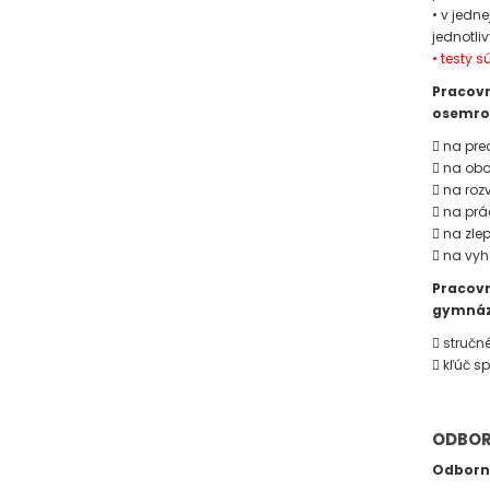
• v jedn
jednotli
• testy 
Pracovn
osemroč
 na pre
 na obo
 na roz
 na prá
 na zle
 na vyh
Pracovn
gymnázi
 stručn
 kľúč s
ODBOR
Odborn