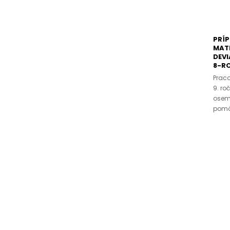
PRÍP
MATE
DEVI
8-R
Praco
9. ro
osem
pomô