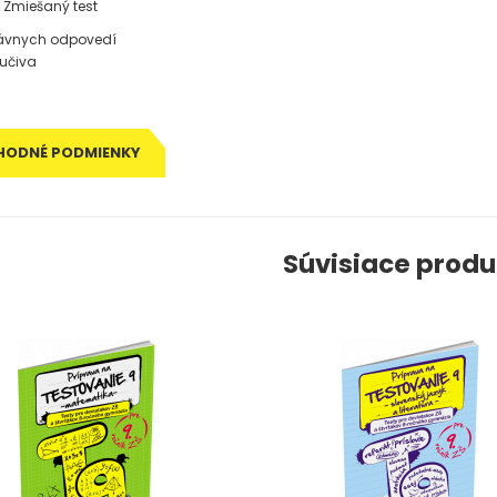
- Zmiešaný test
rávnych odpovedí
 učiva
HODNÉ PODMIENKY
Súvisiace produ