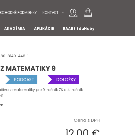
BCHODNÉ PODMIENKY
KONTAKT
AKADÉMIA
APLIKÁCIE
RAABE EduHuby
8-80-8140-448-1
 Z MATEMATIKY 9
PODCAST
DOLOŽKY
iva z matematiky pre 9. ročník ZŠ a 4. ročník
í.
om
Cena s DPH
12,00 €