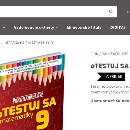
O
o
Vzdelávacie aktivity
Ministerské tituly
DIGITAL
oTESTUJ SA Z MATEMATIKY 9
ISBN / ISSN / KÓD: 97
oTESTUJ SA
WEBINÁR
Testy na opakovanie uč
osemročných gymnázi
Dostupnosť: Sklad