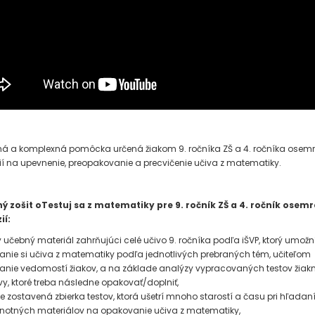
á a komplexná pomôcka určená žiakom 9. ročníka ZŠ a 4. ročníka osem
 na upevnenie, preopakovanie a precvičenie učiva z matematiky.
ý zošit oTestuj sa z matematiky pre 9. ročník ZŠ a 4. ročník osem
ií:
ný učebný materiál zahrňujúci celé učivo 9. ročníka podľa iŠVP, ktorý umož
nie si učiva z matematiky podľa jednotlivých prebraných tém, učiteľom
anie vedomostí žiakov, a na základe analýzy vypracovaných testov žiakmi,
rvy, ktoré treba následne opakovať/doplniť,
e zostavená zbierka testov, ktorá ušetrí mnoho starostí a času pri hľadan
notných materiálov na opakovanie učiva z matematiky,