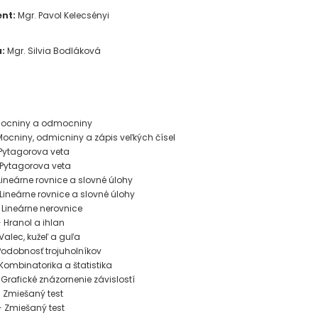
ent:
Mgr. Pavol Kelecsényi
a:
Mgr. Silvia Bodláková
H
 Mocniny a odmocniny
- Mocniny, odmicniny a zápis veľkých čísel
- Pytagorova veta
- Pytagorova veta
 Lineárne rovnice a slovné úlohy
- Lineárne rovnice a slovné úlohy
- Lineárne nerovnice
 - Hranol a ihlan
 Valec, kužeľ a guľa
 Podobnosť trojuholníkov
 Kombinatorika a štatistika
- Grafické znázornenie závislostí
 - Zmiešaný test
 - Zmiešaný test