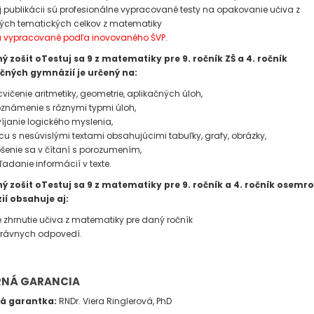
ej publikácii sú profesionálne vypracované testy na opakovanie učiva z
vých tematických celkov z matematiky
sú vypracované podľa inovovaného ŠVP.
ý zošit oTestuj sa 9 z matematiky pre 9. ročník ZŠ a 4. ročník
ných gymnázií je určený na:
cvičenie aritmetiky, geometrie, aplikačných úloh,
známenie s rôznymi typmi úloh,
víjanie logického myslenia,
cu s nesúvislými textami obsahujúcimi tabuľky, grafy, obrázky,
pšenie sa v čítaní s porozumením,
ľadanie informácií v texte.
ý zošit oTestuj sa 9 z matematiky pre 9. ročník a 4. ročník osemr
í obsahuje aj:
é zhrnutie učiva z matematiky pre daný ročník
právnych odpovedí.
NÁ GARANCIA
á garantka:
RNDr. Viera Ringlerová, PhD