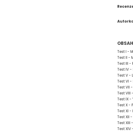
Recenz
Autork
OBSA
Test I -
Test II 
Test III 
Test IV 
Test V -
Test VI 
Test VII 
Test VIII
Test IX -
Test X -
Test XI -
Test XII 
Test XIII
Test XIV