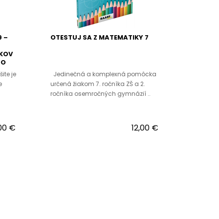
9 –
OTESTUJ SA Z MATEMATIKY 7
AKOV
HO
ite je
Jedinečná a komplexná pomôcka
e
určená žiakom 7. ročníka ZŠ a 2.
ročníka osemročných gymnázií ..
,00 €
12,00 €