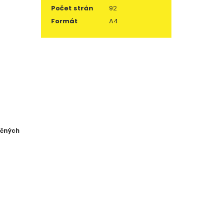
Počet strán
92
Formát
A4
očných