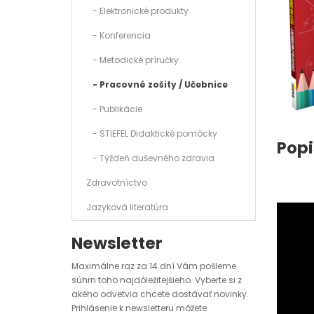
- Elektronické produkty
- Konferencia
- Metodické príručky
- Pracovné zošity / Učebnice
- Publikácie
- STIEFEL Didaktické pomôcky
Popi
- Týždeň duševného zdravia
Zdravotníctvo
Jazyková literatúra
Newsletter
Maximálne raz za 14 dní Vám pošleme
súhrn toho najdôležitejšieho. Vyberte si z
akého odvetvia chcete dostávať novinky.
Prihlásenie k newsletteru môžete