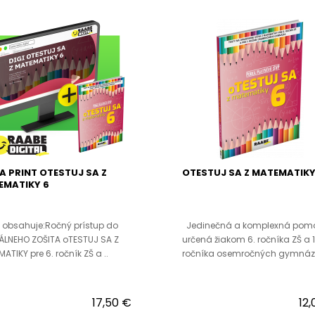
 A PRINT OTESTUJ SA Z
OTESTUJ SA Z MATEMATIKY
EMATIKY 6
 obsahuje:Ročný prístup do
Jedinečná a komplexná pom
ÁLNEHO ZOŠITA oTESTUJ SA Z
určená žiakom 6. ročníka ZŠ a 1
ATIKY pre 6. ročník ZŠ a ..
ročníka osemročných gymnázi
17,50 €
12