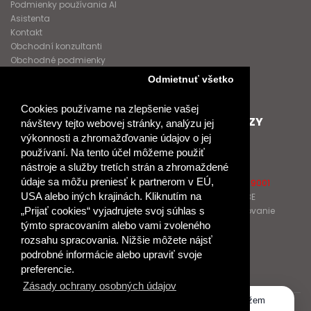
Podmienky používania AI
Asistenta
Kontakt
Obchodní konzultanti
Obchodné podmienky
Nové heslo
Odmietnuť všetko
GDPR
Cookies používame na zlepšenie vašej
SPOLUPRACUJEME
ĎALŠIE ODKAZY
návštevy tejto webovej stránky, analýzu jej
výkonnosti a zhromažďovanie údajov o jej
Podporujeme
O Raabe
používaní. Na tento účel môžeme použiť
Naše projekty
O Klett
nástroje a služby tretích strán a zhromaždené
Spolupracujeme
Naši autori
údaje sa môžu preniesť k partnerom v EÚ,
Pošlite nám správu
Certifikát kvality ISO 9001
USA alebo iných krajinách. Kliknutím na
Klientska zóna RAABE
Katalógy na prelistovanie
„Prijať cookies“ vyjadrujete svoj súhlas s
týmto spracovaním alebo vami zvoleného
rozsahu spracovania. Nižšie môžete nájsť
NÁKUP
podrobné informácie alebo upraviť svoje
Odstúpiť od zmluvy
preferencie.
Zásady ochrany osobných údajov
Dobrý deň, ako vám môžem