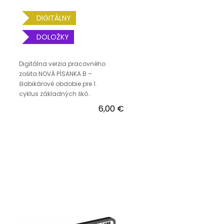
DIGITÁLNY
DOLOŽKY
Digitálna verzia pracovného
zošita NOVÁ PÍSANKA B –
šlabikárové obdobie pre 1.
cyklus základných škô..
6,00 €