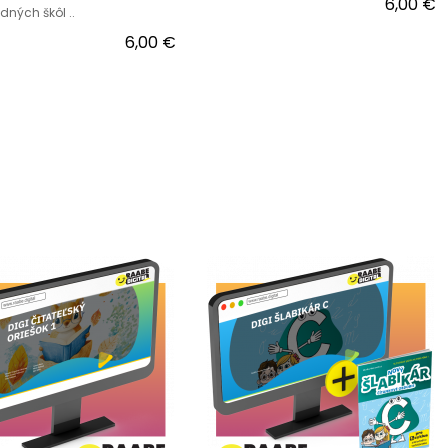
6,00 €
dných škôl ..
6,00 €