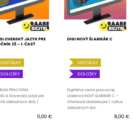
 SLOVENSKÝ JAZYK PRE
DIGI NOVÝ ŠLABIKÁR C
OČNÍK ZŠ – 1. ČASŤ
DIGITÁLNY
DIGITÁLNY
DOLOŽKY
DOLOŽKY
TÁLNA PRACOVNÁ
Digitálna verzia pracovnej
ICA Slovenský jazyk pre
učebnice NOVÝ ŠLABIKÁR C –
čník základných škôl, 1.
čítankové obdobie pre 1. cyklus
.
základných škô..
11,00 €
8,00 €