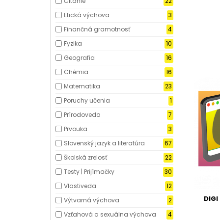
Čítanie
22
Etická výchova
3
Finančná gramotnosť
4
Fyzika
10
Geografia
16
Chémia
16
Matematika
23
Poruchy učenia
1
Prírodoveda
7
Prvouka
3
Slovenský jazyk a literatúra
67
Školská zrelosť
22
Testy | Prijímačky
30
Vlastiveda
12
DIGI
Výtvarná výchova
2
Vzťahová a sexuálna výchova
4