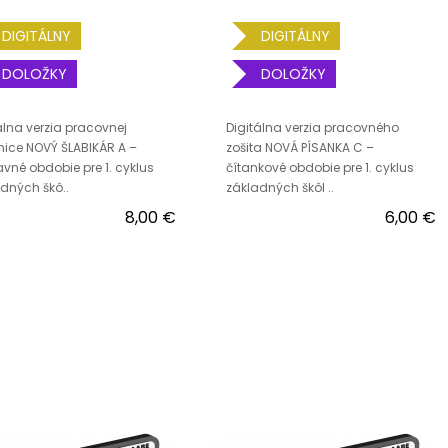
DIGITÁLNY
DIGITÁLNY
DOLOŽKY
DOLOŽKY
álna verzia pracovnej
Digitálna verzia pracovného
ice NOVÝ ŠLABIKÁR A –
zošita NOVÁ PÍSANKA C –
avné obdobie pre 1. cyklus
čítankové obdobie pre 1. cyklus
dných škô..
základných škôl ..
8,00 €
6,00 €