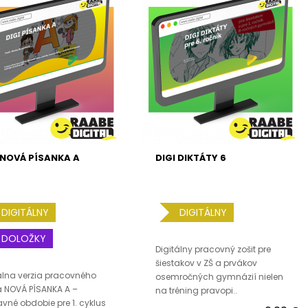
 NOVÁ PÍSANKA A
DIGI DIKTÁTY 6
DIGITÁLNY
DIGITÁLNY
DOLOŽKY
Digitálny pracovný zošit pre
šiestakov v ZŠ a prvákov
álna verzia pracovného
osemročných gymnázií nielen
a NOVÁ PÍSANKA A –
na tréning pravopi..
avné obdobie pre 1. cyklus