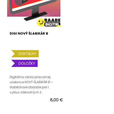
DIGI NOVÝ ŠLABIKÁR B
DIGITÁLNY
DOLOŽKY
Digitálna verzia pracovnej
učebnice NOVÝ ŠLABIKÁR B –
šlabikárové obdobie pre 1.
cyklus základných š..
8,00 €