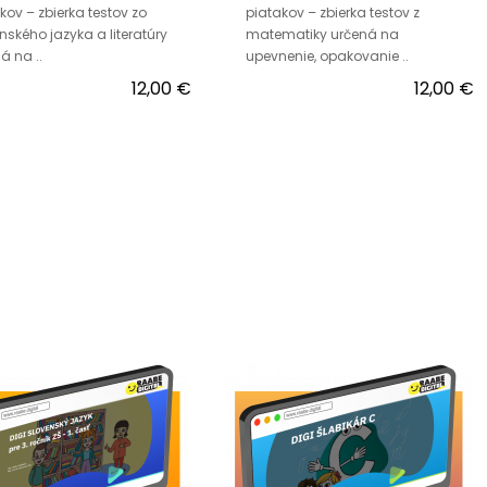
kov – zbierka testov zo
piatakov – zbierka testov z
nského jazyka a literatúry
matematiky určená na
á na ..
upevnenie, opakovanie ..
12,00 €
12,00 €