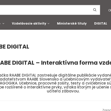
O
o
Vzdelávacie aktivity
Ministerské tituly
DIGITAL
E DIGITAL
ABE DIGITAL – Interaktívna forma vzd
ačka RAABE DIGITAL zastrešuje digitálne publikácie vyda
ladateľstvom RAABE Slovensko a učebnicovým vydavate
AGOGIKA. Učebnice, pracovné zošity, testy a cvičebnice sú
e rozšírené o interaktívne prvky, vďaka ktorým je učenie s
učiteľa zábavou.
Zorad