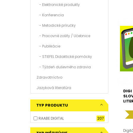
- Elektronické produkty
- Konferencia
- Metodické príručky
- Pracovné zošity / Učebnice
- Publikácie
- STIEFEL Didaktické pomôcky
- Týždeň duševného zdravia
Zdravotníctvo
Jazyková literatúra
DIGI
SLOV
LIT
TYP PRODUKTU
RAABE DIGITAL
207
Digit