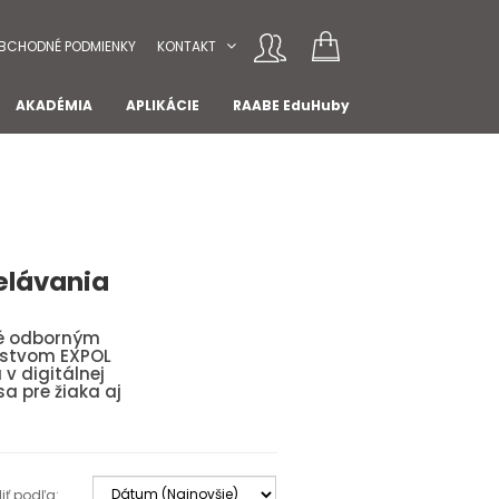
BCHODNÉ PODMIENKY
KONTAKT
AKADÉMIA
APLIKÁCIE
RAABE EduHuby
elávania
né odborným
ľstvom EXPOL
 v digitálnej
a pre žiaka aj
iť podľa: