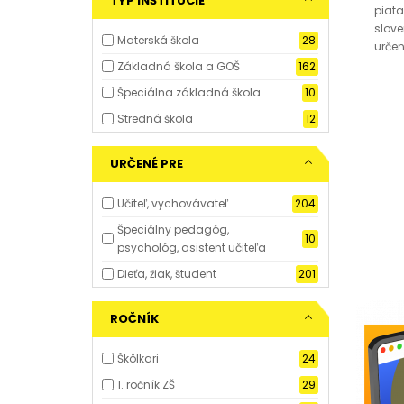
TYP INŠTITÚCIE
piata
slove
Materská škola
28
určen
Základná škola a GOŠ
162
Špeciálna základná škola
10
Stredná škola
12
URČENÉ PRE
Učiteľ, vychovávateľ
204
Špeciálny pedagóg,
10
psychológ, asistent učiteľa
Dieťa, žiak, študent
201
ROČNÍK
Škôlkari
24
1. ročník ZŠ
29