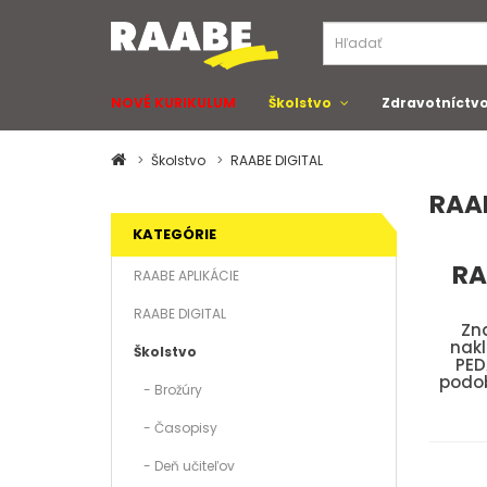
NOVÉ KURIKULUM
Školstvo
Zdravotníctv
Školstvo
RAABE DIGITAL
RAAB
KATEGÓRIE
RA
RAABE APLIKÁCIE
RAABE DIGITAL
Zn
nak
Školstvo
PED
podob
- Brožúry
- Časopisy
- Deň učiteľov