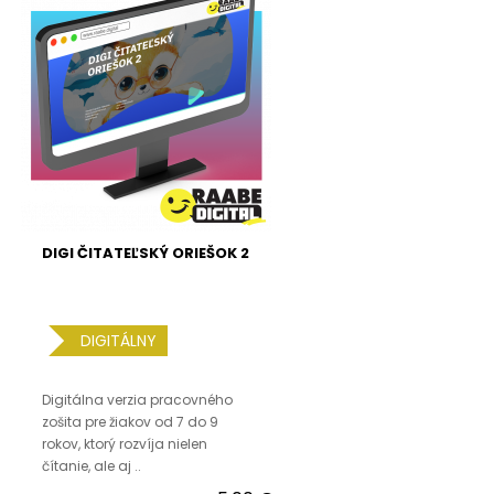
DIGI ČITATEĽSKÝ ORIEŠOK 2
DIGITÁLNY
Digitálna verzia pracovného
zošita pre žiakov od 7 do 9
rokov, ktorý rozvíja nielen
čítanie, ale aj ..