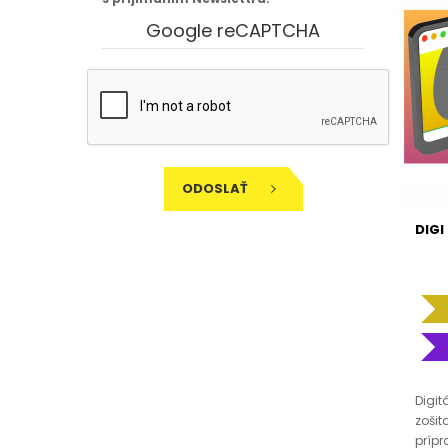
Google reCAPTCHA
ODOSLAŤ
DIGI
Digit
zošit
prípr