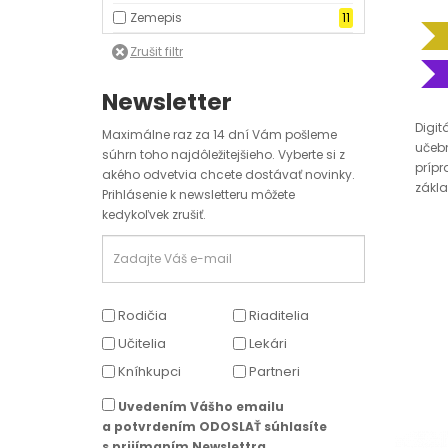
Zemepis
11
Newsletter
Digit
Maximálne raz za 14 dní Vám pošleme
učebn
súhrn toho najdôležitejšieho. Vyberte si z
prípr
akého odvetvia chcete dostávať novinky.
zákla
Prihlásenie k newsletteru môžete
kedykoľvek zrušiť.
Rodičia
Riaditelia
Učitelia
Lekári
Kníhkupci
Partneri
Uvedením Vášho emailu
a potvrdením ODOSLAŤ súhlasíte
s prijímaním Newslettra.