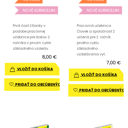
NOVÉ KURIKULUM
NOVÉ KURIKULUM
Prvá časť čítanky v
Pracovná učebnica
podobe pracovnej
Človek a spoločnosť 2
učebnice pre žiakov 2.
určená pre 2. ročník
ročníka v prvom cykle
prvého cyklu
základného vzdeláv..
základného
vzdelávania vyt..
8,00 €
7,00 €
VLOŽIŤ DO KOŠÍKA
VLOŽIŤ DO KOŠÍKA
PRIDAŤ DO OBĽÚBENÝCH
PRIDAŤ DO OBĽÚBENÝCH