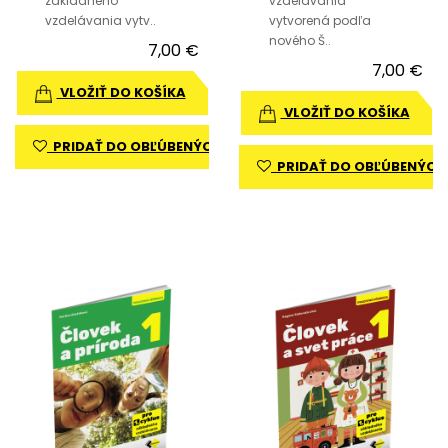
základného
vzdelávania
vzdelávania vytv..
vytvorená podľa
nového Š..
7,00 €
7,00 €
VLOŽIŤ DO KOŠÍKA
VLOŽIŤ DO KOŠÍKA
PRIDAŤ DO OBĽÚBENÝCH
PRIDAŤ DO OBĽÚBENÝCH