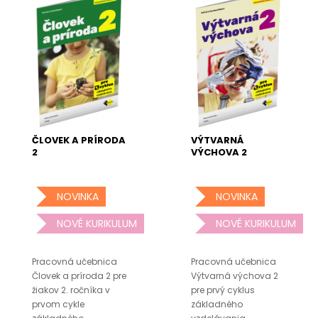
ČLOVEK A PRÍRODA
VÝTVARNÁ
2
VÝCHOVA 2
NOVINKA
NOVINKA
NOVÉ KURIKULUM
NOVÉ KURIKULUM
Pracovná učebnica
Pracovná učebnica
Človek a príroda 2 pre
Výtvarná výchova 2
žiakov 2. ročníka v
pre prvý cyklus
prvom cykle
základného