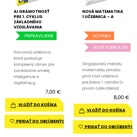
AI GRAMOTNOSŤ
NOVÁ MATEMATIKA
PRE 1. CYKLUS
1 UČEBNICA – A
ZÁKLADNÉHO
VZDELÁVANIA
PRIPRAVUJEME
NOVINKA
NOVÉ KURIKULUM
Pracovná učebnica,
ktorá poskytuje
Singapurskú metódu
komplexný rámec pre
matematiky prináša
zavádzanie umelej
prvá časť učebnice
inteligencie a
pre žiakov 1. ročníka (v
digitálnej g..
prvom cykle základ..
7,00 €
8,00 €
VLOŽIŤ DO KOŠÍKA
VLOŽIŤ DO KOŠÍKA
PRIDAŤ DO OBĽÚBENÝCH
PRIDAŤ DO OBĽÚBENÝCH