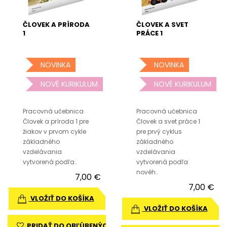
ČLOVEK A PRÍRODA
ČLOVEK A SVET
1
PRÁCE 1
NOVINKA
NOVINKA
NOVÉ KURIKULUM
NOVÉ KURIKULUM
Pracovná učebnica
Pracovná učebnica
Človek a príroda 1 pre
Človek a svet práce 1
žiakov v prvom cykle
pre prvý cyklus
základného
základného
vzdelávania
vzdelávania
vytvorená podľa..
vytvorená podľa
novéh..
7,00 €
7,00 €
VLOŽIŤ DO KOŠÍKA
VLOŽIŤ DO KOŠÍKA
PRIDAŤ DO OBĽÚBENÝCH