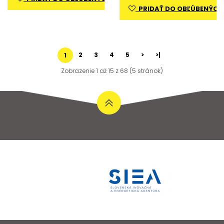
PRIDAŤ DO OBĽÚBENÝCH
2
3
4
5
>
>|
1
Zobrazenie 1 až 15 z 68 (5 stránok)