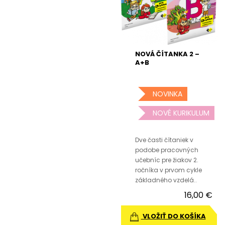
NOVÁ ČÍTANKA 2 –
A+B
NOVINKA
NOVÉ KURIKULUM
Dve časti čítaniek v
podobe pracovných
učebníc pre žiakov 2.
ročníka v prvom cykle
základného vzdelá..
16,00 €
VLOŽIŤ DO KOŠÍKA