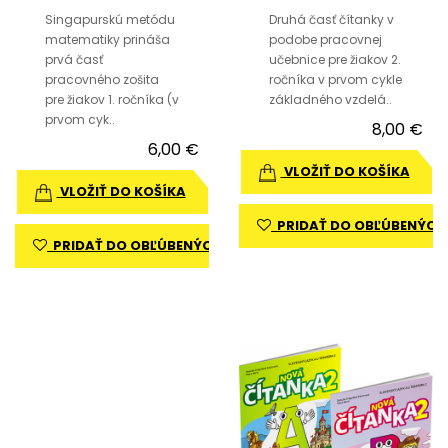
Singapurskú metódu
Druhá časť čítanky v
matematiky prináša
podobe pracovnej
prvá časť
učebnice pre žiakov 2.
pracovného zošita
ročníka v prvom cykle
pre žiakov 1. ročníka (v
základného vzdelá..
prvom cyk..
8,00 €
6,00 €
VLOŽIŤ DO KOŠÍKA
VLOŽIŤ DO KOŠÍKA
PRIDAŤ DO OBĽÚBENÝCH
PRIDAŤ DO OBĽÚBENÝCH