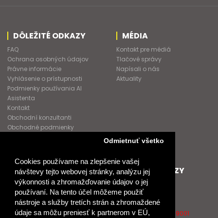
DÔLEŽITÉ ODKAZY
MÉDIA
FAQ
Kontakt pre médiá
Ochrana osobných údajov
Tlačové správy
Právne informácie
Napísali o nás
Vyhlásenie o prístupnosti
Aktuality
Podmienky používania AI
Asistenta
Kontakt
Obchodní konzultanti
Obchodné podmienky
Nové heslo
Odmietnuť všetko
GDPR
Cookies používame na zlepšenie vašej
SPOLUPRACUJEME
ĎALŠIE ODKAZY
návštevy tejto webovej stránky, analýzu jej
výkonnosti a zhromažďovanie údajov o jej
Podporujeme
O Raabe
používaní. Na tento účel môžeme použiť
Naše projekty
O Klett
nástroje a služby tretích strán a zhromaždené
Spolupracujeme
Naši autori
údaje sa môžu preniesť k partnerom v EÚ,
Pošlite nám správu
Certifikát kvality ISO 9001