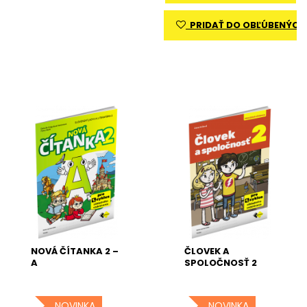
PRIDAŤ DO OBĽÚBENÝCH
NOVÁ ČÍTANKA 2 –
ČLOVEK A
A
SPOLOČNOSŤ 2
NOVINKA
NOVINKA