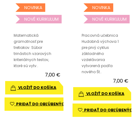
NOVINKA
NOVINKA
NOVÉ KURIKULUM
NOVÉ KURIKULUM
Matematická
Pracovná učebnica
gramotnosť pre
Hudobná výchova 1
tretiakov. Súbor
pre prvý cyklus
trinástich vzorových
základného
kriteriálnych testov,
vzdelávania
ktoré sú vytv..
vytvorená podľa
nového Št..
7,00 €
7,00 €
VLOŽIŤ DO KOŠÍKA
VLOŽIŤ DO KOŠÍKA
PRIDAŤ DO OBĽÚBENÝCH
PRIDAŤ DO OBĽÚBENÝCH