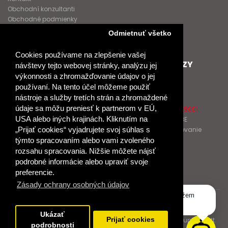
Obchodní konzultanti
Obchodné podmienky
Nové heslo
Odmietnuť všetko
GDPR
Cookies používame na zlepšenie vašej
SPOLUPRACUJEME
ĎALŠIE ODKAZY
návštevy tejto webovej stránky, analýzu jej
výkonnosti a zhromažďovanie údajov o jej
Podporujeme
O Raabe
používaní. Na tento účel môžeme použiť
Naše projekty
O Klett
nástroje a služby tretích strán a zhromaždené
Spolupracujeme
Naši autori
údaje sa môžu preniesť k partnerom v EÚ,
Pošlite nám správu
Certifikát kvality ISO 9001
USA alebo iných krajinách. Kliknutím na
Klientska zóna RAABE
Katalógy na prelistovanie
„Prijať cookies“ vyjadrujete svoj súhlas s
týmto spracovaním alebo vami zvoleného
rozsahu spracovania. Nižšie môžete nájsť
NÁKUP
podrobné informácie alebo upraviť svoje
Odstúpiť od zmluvy
preferencie.
Zásady ochrany osobných údajov
Dobrý deň, ako vám môžem
© 2017 Dr. Josef Raabe Slovensko, s.r.o.
pomôcť?
Ukázať
Dr. Josef Raabe Slovensko, s.r.o., člen medzinárodnej skupiny Klett.
Prijať cookies
podrobnosti