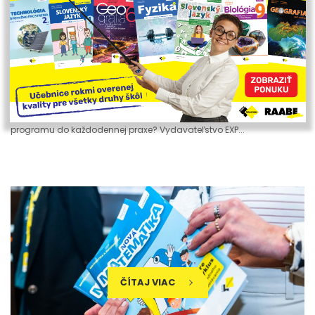
PRIPRAVENÍ NA NOVÉ KURIKULUM: BEZPLATNÁ
SÉRIA ONLINE ŠKOLENÍ VÁM UĽAHČÍ PRECHOD NA
NOVÝ ŠVP
ŠKOLSTVO
Nové kurikulum sa stane pre všetky školy už realitou a vy hľadáte
overené tipy, ako zaviesť novinky z nového Štátneho vzdelávacieho
programu do každodennej praxe? Vydavateľstvo EXP...
ČÍTAJ VIAC