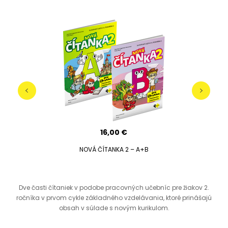
16,00 €
NOVÁ ČÍTANKA 2 – A+B
e
Dve časti čítaniek v podobe pracovných učebníc pre žiakov 2.
B
i
ročníka v prvom cykle základného vzdelávania, ktoré prinášajú
obsah v súlade s novým kurikulom.
k