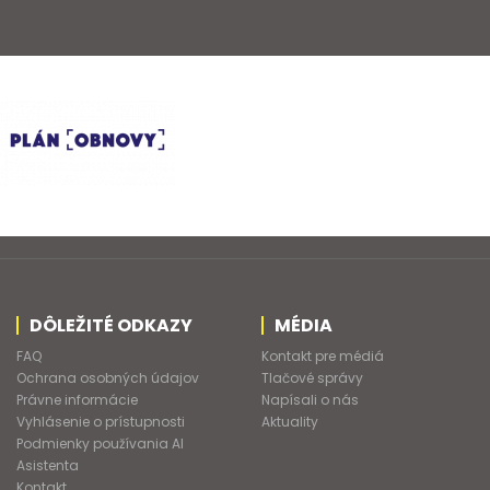
DÔLEŽITÉ ODKAZY
MÉDIA
FAQ
Kontakt pre médiá
Ochrana osobných údajov
Tlačové správy
Právne informácie
Napísali o nás
Vyhlásenie o prístupnosti
Aktuality
Podmienky používania AI
Asistenta
Kontakt