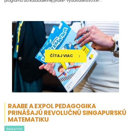
programu do každodennej praxe? Vydavateľstvo EXP...
ČÍTAJ VIAC
RAABE A EXPOL PEDAGOGIKA
PRINÁŠAJÚ REVOLUČNÚ SINGAPURSKÚ
MATEMATIKU
ŠKOLSTVO