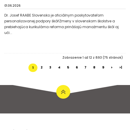
01.06.2026
Dr. Josef RAABE Slovensko je oficiálnym poskytovateľom
personalizovanej podpory škôl!Zmeny v slovenskom školstve a
prebiehajúca kurikulárna reforma prinášajú manažmentu škôl aj
uči...
Zobrazenie 1 až 12 z 893 (75 stránok)
2
3
4
5
6
7
8
9
>
>|
1