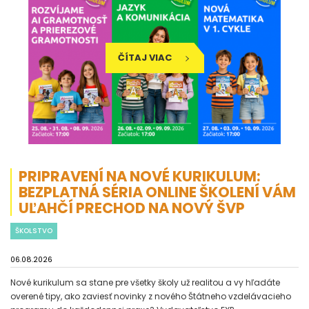
ČÍTAJ VIAC
PRIPRAVENÍ NA NOVÉ KURIKULUM:
BEZPLATNÁ SÉRIA ONLINE ŠKOLENÍ VÁM
UĽAHČÍ PRECHOD NA NOVÝ ŠVP
ŠKOLSTVO
06.08.2026
Nové kurikulum sa stane pre všetky školy už realitou a vy hľadáte
overené tipy, ako zaviesť novinky z nového Štátneho vzdelávacieho