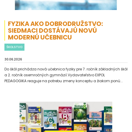
FYZIKA AKO DOBRODRUŽSTVO:
SIEDMACI DOSTÁVAJÚ NOVÚ
MODERNÚ UČEBNICU
ŠKOLSTVO
30.06.2026
Do škôl prichádza nová učebnica fyziky pre 7. ročník základných škôl
a 2. ročník osemročných gymnázií.Vydavateľstvo EXPOL
PEDAGOGIKA reaguje na potrebu zmeny konceptu a žiakom ponú...