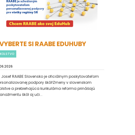
VYBERTE SI RAABE EDUHUBY
KOLSTVO
.06.2026
. Josef RAABE Slovensko je oficiálnym poskytovateľom
rsonalizovanej podpory škôl!Zmeny v slovenskom
olstve a prebiehajúca kurikulárna reforma prinášajú
nažmentu škôl aj uči...