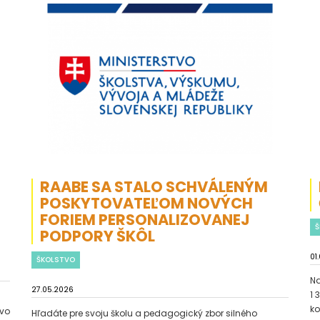
RAABE SA STALO SCHVÁLENÝM
POSKYTOVATEĽOM NOVÝCH
FORIEM PERSONALIZOVANEJ
Š
PODPORY ŠKÔL
01
ŠKOLSTVO
Na
27.05.2026
1 
ko
tvo
Hľadáte pre svoju školu a pedagogický zbor silného