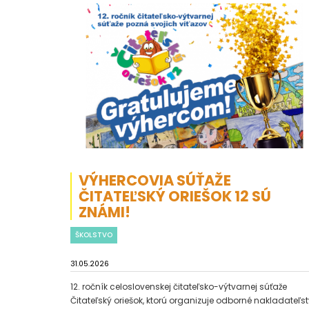
VÝHERCOVIA SÚŤAŽE
ČITATEĽSKÝ ORIEŠOK 12 SÚ
ZNÁMI!
ŠKOLSTVO
31.05.2026
12. ročník celoslovenskej čitateľsko-výtvarnej súťaže
Čitateľský oriešok, ktorú organizuje odborné nakladateľs