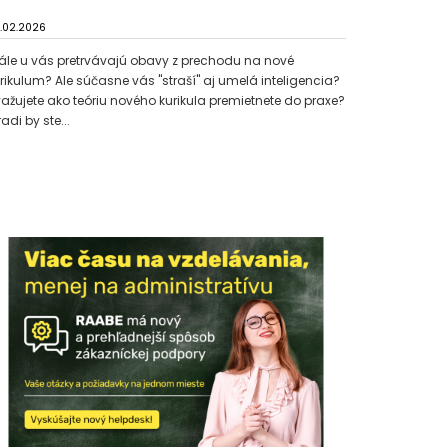
.02.2026
ále u vás pretrvávajú obavy z prechodu na nové
rikulum? Ale súčasne vás "straší" aj umelá inteligencia?
ažujete ako teóriu nového kurikula premietnete do praxe?
radi by ste...