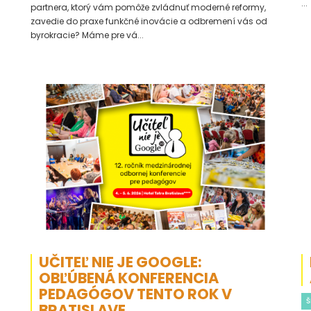
...
partnera, ktorý vám pomôže zvládnuť moderné reformy,
zavedie do praxe funkčné inovácie a odbremení vás od
byrokracie? Máme pre vá...
UČITEĽ NIE JE GOOGLE:
OBĽÚBENÁ KONFERENCIA
PEDAGÓGOV TENTO ROK V
Š
BRATISLAVE