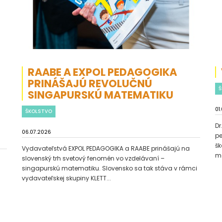
RAABE A EXPOL PEDAGOGIKA
PRINÁŠAJÚ REVOLUČNÚ
Š
SINGAPURSKÚ MATEMATIKU
01
ŠKOLSTVO
Dr
06.07.2026
pe
šk
Vydavateľstvá EXPOL PEDAGOGIKA a RAABE prinášajú na
ma
slovenský trh svetový fenomén vo vzdelávaní –
singapurskú matematiku. Slovensko sa tak stáva v rámci
vydavateľskej skupiny KLETT...