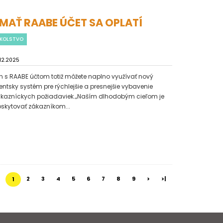
MAŤ RAABE ÚČET SA OPLATÍ
KOLSTVO
.12.2025
n s RAABE účtom totiž môžete naplno využívať nový
ientsky systém pre rýchlejšie a presnejšie vybavenie
kazníckych požiadaviek.„Naším dlhodobým cieľom je
skytovať zákazníkom...
2
3
4
5
6
7
8
9
>
>|
1