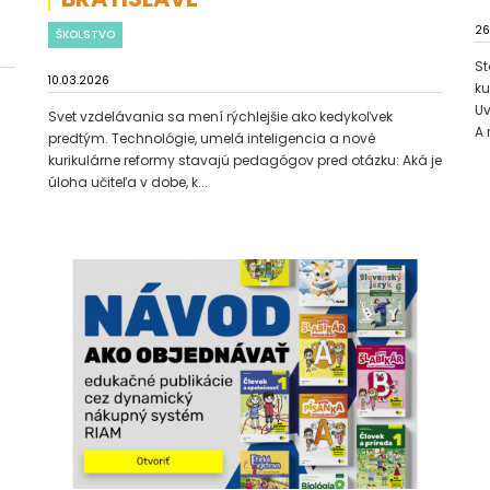
26
ŠKOLSTVO
St
10.03.2026
ku
Uv
Svet vzdelávania sa mení rýchlejšie ako kedykoľvek
A 
predtým. Technológie, umelá inteligencia a nové
kurikulárne reformy stavajú pedagógov pred otázku: Aká je
úloha učiteľa v dobe, k...