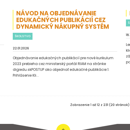
NÁVOD NA OBJEDNÁVANIE
EDUKAČNÝCH PUBLIKÁCIÍ CEZ
Š
DYNAMICKÝ NÁKUPNÝ SYSTÉM
18
ŠKOLSTVO
Le
22.01.2026
kl
zá
Objednávanie edukačných publikácií pre nové kurikulum
po
2023 prebieha cez ministerský portál RIAM na stránke
digiedu.skPOSTUP ako objednať edukačné publikácie:1.
Prihlásenie Kli...
Zobrazenie 1 až 12 z 231 (20 stránok)