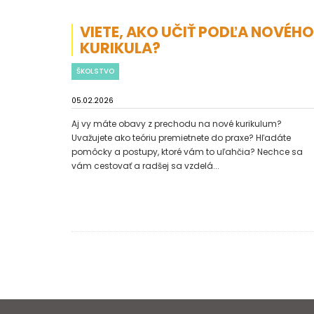
VIETE, AKO UČIŤ PODĽA NOVÉHO
KURIKULA?
ŠKOLSTVO
05.02.2026
Aj vy máte obavy z prechodu na nové kurikulum?
Uvažujete ako teóriu premietnete do praxe? Hľadáte
pomôcky a postupy, ktoré vám to uľahčia? Nechce sa
vám cestovať a radšej sa vzdelá...