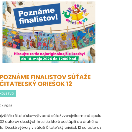
POZNÁME FINALISTOV SÚŤAŽE
ČITATEĽSKÝ ORIEŠOK 12
KOLSTVO
.04.2026
jväčšia čitateľsko-výtvarná súťaž zverejnila mená spolu
332 autorov detských kresieb, ktoré postúpili do druhého
la. Detské výtvory v súťaži Čitateľský oriešok 12 sa odteraz