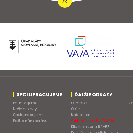
SPOLUPRACUJEME
ĎALŠIE ODKAZY
Podporujeme
O Raabe
Od
Naše projekty
O Klett
Spolupracujeme
Naši autori
Pošlite nám správu
Certifikát kvality ISO 9001
Klientska zóna RAABE
Katalógy na prelistovanie