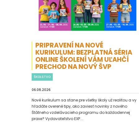
PRIPRAVENÍ NA NOVÉ
KURIKULUM: BEZPLATNÁ SÉRIA
ONLINE ŠKOLENÍ VÁM UĽAHČÍ
PRECHOD NA NOVÝ ŠVP
ŠKOLSTVO
06.08.2026
Nové kurikulum sa stane pre všetky školy už realitou a vy
hľadáte overené tipy, ako zaviesť novinky z nového
Štátneho vzdelávacieho programu do každodennej
praxe? Vydavateľstvo EXP...