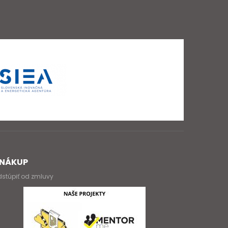
NÁKUP
stúpiť od zmluvy