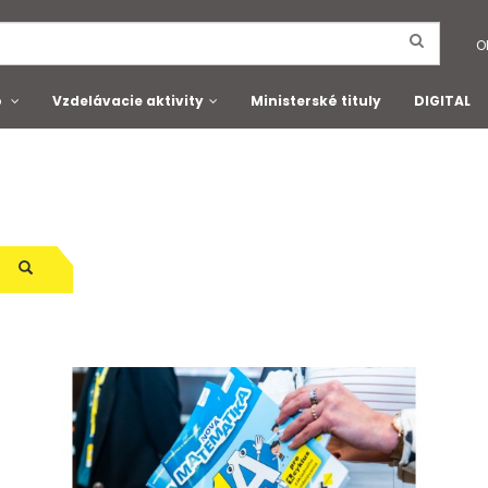
O
o
Vzdelávacie aktivity
Ministerské tituly
DIGITAL