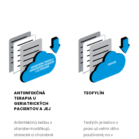
ANTIINFEKČNÁ
TEOFYLÍN
TERAPIA U
GERIATRICKÝCH
PACIENTOV A JEJ
ŠPECIFIKÁ
Antiinfekčnú liečbu v
Teofylín je liečivo v
starobe modifikujú
praxi už veľmi dlho
starecké a chorobné
používané, no v