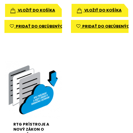
VLOŽIŤ DO KOŠÍKA
VLOŽIŤ DO KOŠÍKA
PRIDAŤ DO OBĽÚBENÝCH
PRIDAŤ DO OBĽÚBENÝCH
RTG PRÍSTROJE A
NOVÝ ZÁKON O