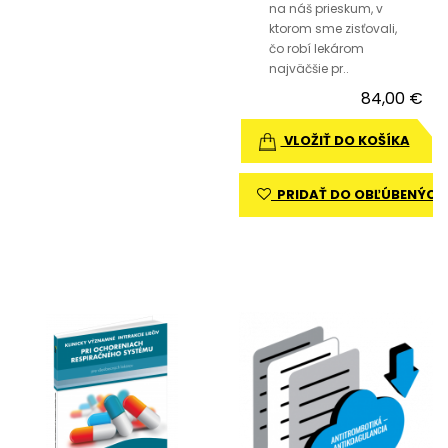
na náš prieskum, v
ktorom sme zisťovali,
čo robí lekárom
najväčšie pr..
84,00 €
VLOŽIŤ DO KOŠÍKA
PRIDAŤ DO OBĽÚBENÝCH