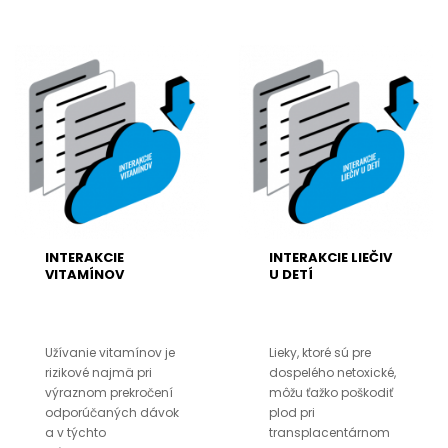
INTERAKCIE
INTERAKCIE LIEČIV
VITAMÍNOV
U DETÍ
Užívanie vitamínov je
Lieky, ktoré sú pre
rizikové najmä pri
dospelého netoxické,
výraznom prekročení
môžu ťažko poškodiť
odporúčaných dávok
plod pri
a v týchto
transplacentárnom