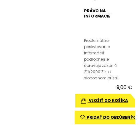
PRÁVO NA
INFORMÁCIE
Problematiku
poskytovania
informácií
podrobnejšie
upravuje zákon č.
211/2000 Z.z. o
slobodnom prístu..
9,00 €
VLOŽIŤ DO KOŠÍKA
PRIDAŤ DO OBĽÚBENÝCH