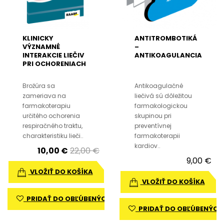
KLINICKY
ANTITROMBOTIKÁ
VÝZNAMNÉ
–
INTERAKCIE LIEČIV
ANTIKOAGULANCIA
PRI OCHORENIACH
RESPIRAČNÉHO
SYSTÉMU
Brožúra sa
Antikoagulačné
zameriava na
liečivá sú dôležitou
farmakoterapiu
farmakologickou
určitého ochorenia
skupinou pri
respiračného traktu,
preventívnej
charakteristiku lieči..
farmakoterapii
kardiov..
10,00 €
22,00 €
9,00 €
VLOŽIŤ DO KOŠÍKA
VLOŽIŤ DO KOŠÍKA
PRIDAŤ DO OBĽÚBENÝCH
PRIDAŤ DO OBĽÚBENÝCH