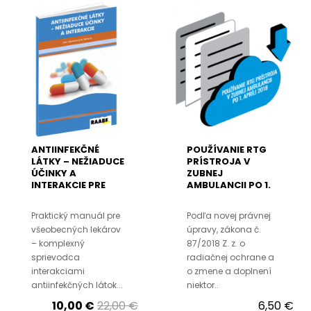
ANTIINFEKČNÉ
POUŽÍVANIE RTG
LÁTKY – NEŽIADUCE
PRÍSTROJA V
ÚČINKY A
ZUBNEJ
INTERAKCIE PRE
AMBULANCII PO 1.
VŠEOBECNÝCH
APRÍLI 2018
LEKÁROV
Praktický manuál pre
Podľa novej právnej
všeobecných lekárov
úpravy, zákona č.
– komplexný
87/2018 Z. z. o
sprievodca
radiačnej ochrane a
interakciami
o zmene a doplnení
antiinfekčných látok...
niektor..
10,00 €
22,00 €
6,50 €