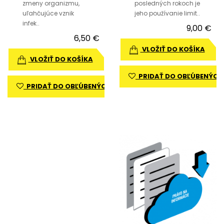
zmeny organizmu,
posledných rokoch je
uľahčujúce vznik
jeho používanie limit..
infek..
9,00 €
6,50 €
VLOŽIŤ DO KOŠÍKA
VLOŽIŤ DO KOŠÍKA
PRIDAŤ DO OBĽÚBENÝCH
PRIDAŤ DO OBĽÚBENÝCH