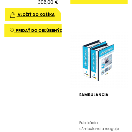
308,00 €
VLOŽIŤ DO KOŠÍKA
PRIDAŤ DO OBĽÚBENÝCH
EAMBULANCIA
Publikácia
eAmbulancia reaguje