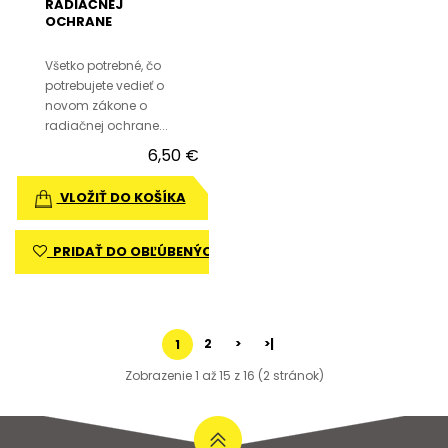
RADIAČNEJ
OCHRANE
Všetko potrebné, čo
potrebujete vedieť o
novom zákone o
radiačnej ochrane...
6,50 €
VLOŽIŤ DO KOŠÍKA
PRIDAŤ DO OBĽÚBENÝCH
2
>
>|
1
Zobrazenie 1 až 15 z 16 (2 stránok)