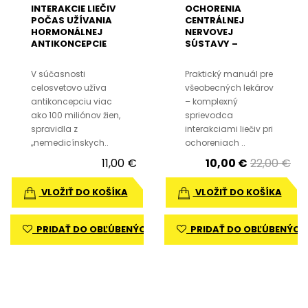
INTERAKCIE LIEČIV
OCHORENIA
POČAS UŽÍVANIA
CENTRÁLNEJ
HORMONÁLNEJ
NERVOVEJ
ANTIKONCEPCIE
SÚSTAVY –
KLINICKY
VÝZNAMNÉ
V súčasnosti
Praktický manuál pre
INTERAKCIE LIEČIV
celosvetovo užíva
všeobecných lekárov
PRE VŠEOBECNÝCH
antikoncepciu viac
LEKÁROV
– komplexný
ako 100 miliónov žien,
sprievodca
spravidla z
interakciami liečiv pri
„nemedicínskych..
ochoreniach ..
11,00 €
10,00 €
22,00 €
VLOŽIŤ DO KOŠÍKA
VLOŽIŤ DO KOŠÍKA
PRIDAŤ DO OBĽÚBENÝCH
PRIDAŤ DO OBĽÚBENÝCH