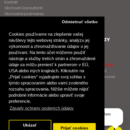
Kontakt
Obchodní konzultanti
Obchodné podmienky
Nové heslo
Odmietnuť všetko
GDPR
Cookies používame na zlepšenie vašej
SPOLUPRACUJEME
ĎALŠIE ODKAZY
návštevy tejto webovej stránky, analýzu jej
výkonnosti a zhromažďovanie údajov o jej
Podporujeme
O Raabe
používaní. Na tento účel môžeme použiť
Naše projekty
O Klett
nástroje a služby tretích strán a zhromaždené
Spolupracujeme
Naši autori
údaje sa môžu preniesť k partnerom v EÚ,
Pošlite nám správu
Certifikát kvality ISO 9001
USA alebo iných krajinách. Kliknutím na
Klientska zóna RAABE
„Prijať cookies“ vyjadrujete svoj súhlas s
Katalógy na prelistovanie
týmto spracovaním alebo vami zvoleného
rozsahu spracovania. Nižšie môžete nájsť
NÁKUP
podrobné informácie alebo upraviť svoje
Odstúpiť od zmluvy
preferencie.
Zásady ochrany osobných údajov
Dobrý deň, ako vám môžem
pomôcť?
© 2017 Dr. Josef Raabe Slovensko, s.r.o.
Ukázať
Prijať cookies
Dr. Josef Raabe Slovensko, s.r.o., člen medzinárodnej skupiny Klett.