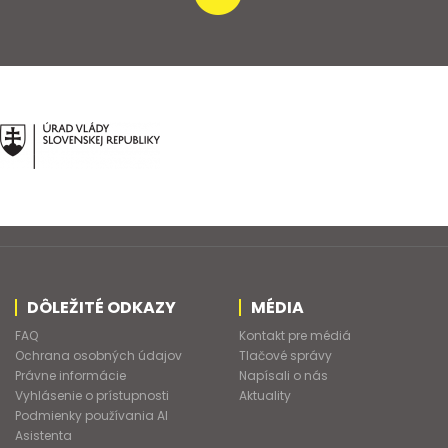
DÔLEŽITÉ ODKAZY
MÉDIA
FAQ
Kontakt pre médiá
Ochrana osobných údajov
Tlačové správy
Právne informácie
Napísali o nás
Vyhlásenie o prístupnosti
Aktuality
Podmienky používania AI
Asistenta