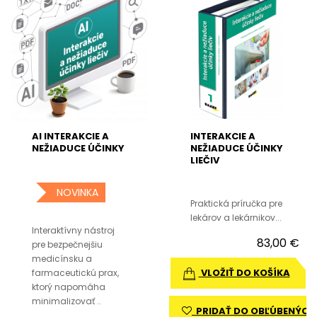
AI INTERAKCIE A
INTERAKCIE A
NEŽIADUCE ÚČINKY
NEŽIADUCE ÚČINKY
LIEČIV
NOVINKA
Praktická príručka pre
lekárov a lekárnikov...
Interaktívny nástroj
83,00 €
pre bezpečnejšiu
medicínsku a
VLOŽIŤ DO KOŠÍKA
farmaceutickú prax,
ktorý napomáha
minimalizovať ..
PRIDAŤ DO OBĽÚBENÝCH