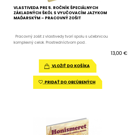
VLASTIVEDA PRE 5. ROČNÍK ŠPECIÁLNYCH
ZÁKLADNÝCH ŠKÔL S VYUČOVACÍM JAZYKOM
MAĎARSKÝM – PRACOVNÝ ZOŠIT
Pracovný zošit z vlastivedy tvorí spolu s učebnicou
komplexný celok. Prostredníctvom pod..
13,00 €
VLOŽIŤ DO KOŠÍKA
PRIDAŤ DO OBĽÚBENÝCH