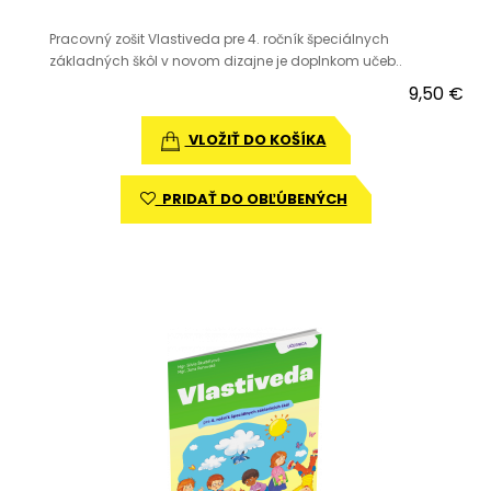
Pracovný zošit Vlastiveda pre 4. ročník špeciálnych
základných škôl v novom dizajne je doplnkom učeb..
9,50 €
VLOŽIŤ DO KOŠÍKA
PRIDAŤ DO OBĽÚBENÝCH