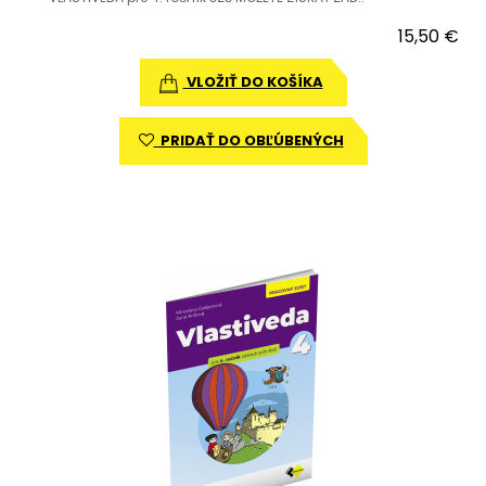
15,50 €
VLOŽIŤ DO KOŠÍKA
PRIDAŤ DO OBĽÚBENÝCH