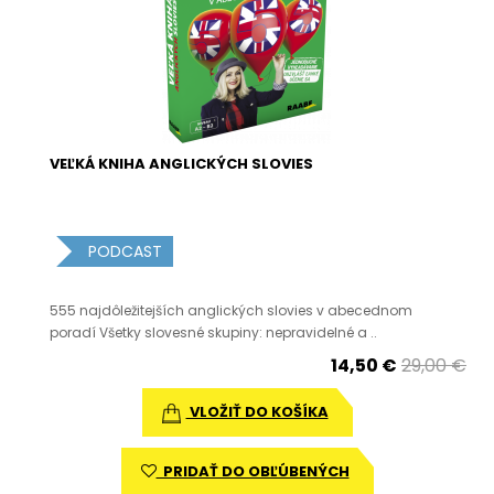
VEĽKÁ KNIHA ANGLICKÝCH SLOVIES
PODCAST
555 najdôležitejších anglických slovies v abecednom
poradí Všetky slovesné skupiny: nepravidelné a ..
14,50 €
29,00 €
VLOŽIŤ DO KOŠÍKA
PRIDAŤ DO OBĽÚBENÝCH