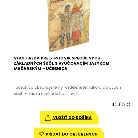
VLASTIVEDA PRE 5. ROČNÍK ŠPECIÁLNYCH
ZÁKLADNÝCH ŠKÔL S VYUČOVACÍM JAZYKOM
MAĎARSKÝM – UČEBNICA
Učebnica obsahuje témy rozdelené tematicky do dvoch
častí – náuka o prírode (rastliny, ži..
40,50 €
VLOŽIŤ DO KOŠÍKA
PRIDAŤ DO OBĽÚBENÝCH