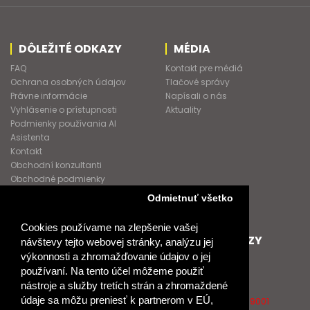
DÔLEŽITÉ ODKAZY
MÉDIA
FAQ
Kontakt pre médiá
Ochrana osobných údajov
Tlačové správy
Právne informácie
Napísali o nás
Vyhlásenie o prístupnosti
Aktuality
Podmienky používania AI
Asistenta
Kontakt
Obchodní konzultanti
Obchodné podmienky
Nové heslo
Odmietnuť všetko
GDPR
Cookies používame na zlepšenie vašej
SPOLUPRACUJEME
ĎALŠIE ODKAZY
návštevy tejto webovej stránky, analýzu jej
výkonnosti a zhromažďovanie údajov o jej
Podporujeme
O Raabe
používaní. Na tento účel môžeme použiť
Naše projekty
O Klett
nástroje a služby tretích strán a zhromaždené
Spolupracujeme
Naši autori
údaje sa môžu preniesť k partnerom v EÚ,
Pošlite nám správu
Certifikát kvality ISO 9001