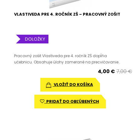
VLASTIVEDA PRE 4. ROČNÍK ZŠ – PRACOVNÝ ZOŠIT
DOLOŽKY
Pracovný zošit Vlastiveda pre 4. ročník ZŠ dopĺňa
učebnicu. Obsahuje úlohy zamerané na precvičovanie..
4,00 €
7,00 €
VLOŽIŤ DO KOŠÍKA
PRIDAŤ DO OBĽÚBENÝCH