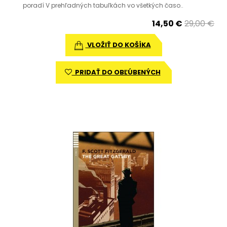
poradí V prehľadných tabuľkách vo všetkých časo..
14,50 €
29,00 €
VLOŽIŤ DO KOŠÍKA
PRIDAŤ DO OBĽÚBENÝCH