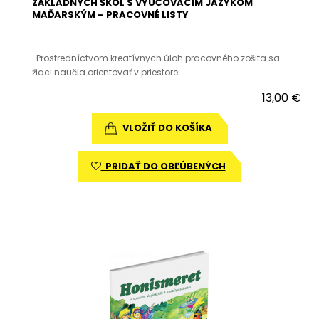
ZÁKLADNÝCH ŠKÔL S VYUČOVACÍM JAZYKOM
MAĎARSKÝM – PRACOVNÉ LISTY
Prostredníctvom kreatívnych úloh pracovného zošita sa
žiaci naučia orientovať v priestore..
13,00 €
VLOŽIŤ DO KOŠÍKA
PRIDAŤ DO OBĽÚBENÝCH