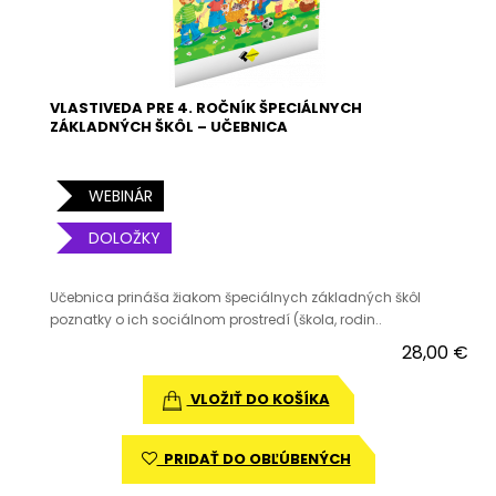
VLASTIVEDA PRE 4. ROČNÍK ŠPECIÁLNYCH
ZÁKLADNÝCH ŠKÔL – UČEBNICA
WEBINÁR
DOLOŽKY
Učebnica prináša žiakom špeciálnych základných škôl
poznatky o ich sociálnom prostredí (škola, rodin..
28,00 €
VLOŽIŤ DO KOŠÍKA
PRIDAŤ DO OBĽÚBENÝCH