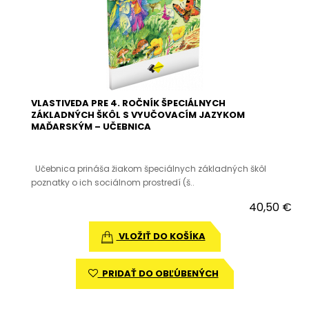
VLASTIVEDA PRE 4. ROČNÍK ŠPECIÁLNYCH
ZÁKLADNÝCH ŠKÔL S VYUČOVACÍM JAZYKOM
MAĎARSKÝM – UČEBNICA
Učebnica prináša žiakom špeciálnych základných škôl
poznatky o ich sociálnom prostredí (š..
40,50 €
VLOŽIŤ DO KOŠÍKA
PRIDAŤ DO OBĽÚBENÝCH