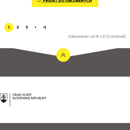
PRIDAŤ DO OBĽÚBENÝCH
2
3
>
>|
1
Zobrazenie 1 až 15 z 31 (3 stránok)