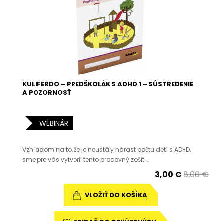
KULIFERDO – PREDŠKOLÁK S ADHD 1 – SÚSTREDENIE
A POZORNOSŤ
WEBINÁR
Vzhľadom na to, že je neustály nárast počtu detí s ADHD,
sme pre vás vytvoril tento pracovný zošit. ..
3,00 €
8,00 €
VLOŽIŤ DO KOŠÍKA