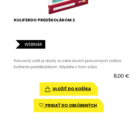
KULIFERDO PREDŠKOLÁKOM 2
WEBINÁR
Pracovný zošit je druhý zo série dvoch pracovných zošitov
Kuliferdo predškolákom. Nájdete v ňom súbo..
8,00 €
VLOŽIŤ DO KOŠÍKA
PRIDAŤ DO OBĽÚBENÝCH