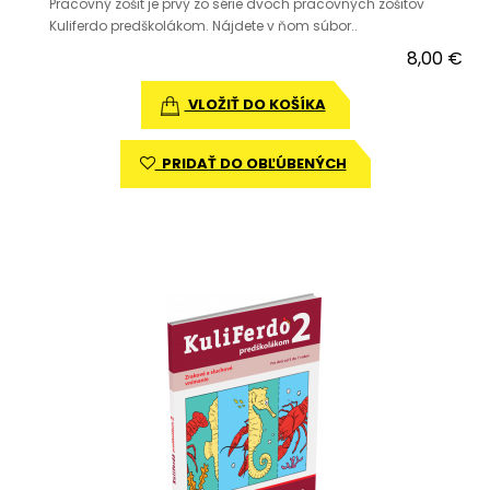
Pracovný zošit je prvý zo série dvoch pracovných zošitov
Kuliferdo predškolákom. Nájdete v ňom súbor..
8,00 €
VLOŽIŤ DO KOŠÍKA
PRIDAŤ DO OBĽÚBENÝCH