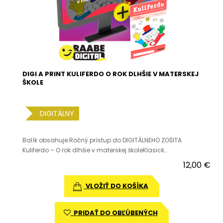
DIGI A PRINT KULIFERDO O ROK DLHŠIE V MATERSKEJ
ŠKOLE
DIGITÁLNY
Balík obsahuje:Ročný prístup do DIGITÁLNEHO ZOŠITA
Kuliferdo – O rok dlhšie v materskej školeKlasick..
12,00 €
VLOŽIŤ DO KOŠÍKA
PRIDAŤ DO OBĽÚBENÝCH