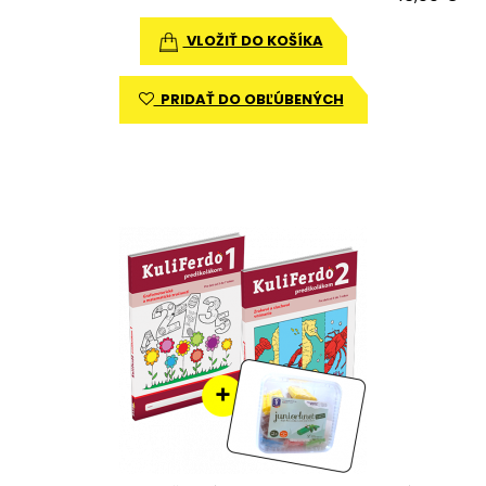
VLOŽIŤ DO KOŠÍKA
PRIDAŤ DO OBĽÚBENÝCH