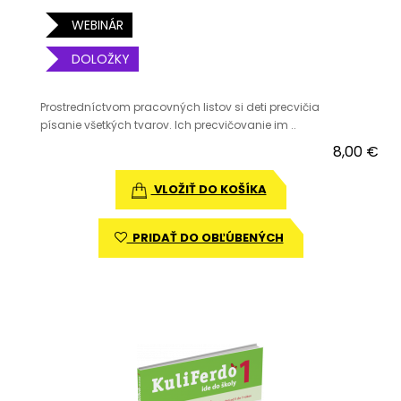
WEBINÁR
DOLOŽKY
Prostredníctvom pracovných listov si deti precvičia
písanie všetkých tvarov. Ich precvičovanie im ..
8,00 €
VLOŽIŤ DO KOŠÍKA
PRIDAŤ DO OBĽÚBENÝCH