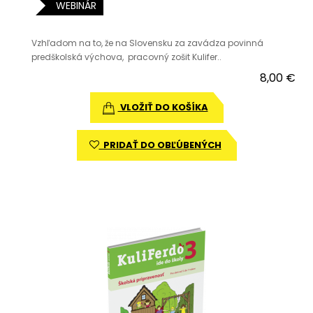
WEBINÁR
Vzhľadom na to, že na Slovensku za zavádza povinná
predškolská výchova, pracovný zošit Kulifer..
8,00 €
VLOŽIŤ DO KOŠÍKA
PRIDAŤ DO OBĽÚBENÝCH