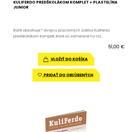
KULIFERDO PREDŠKOLÁKOM KOMPLET + PLASTELÍNA
JUNIOR
Balík obsahuje:* dvojicu pracovných zošitov Kuliferdo
predškolákom komplet, ktoré sú zamerané na roz..
51,00 €
VLOŽIŤ DO KOŠÍKA
PRIDAŤ DO OBĽÚBENÝCH