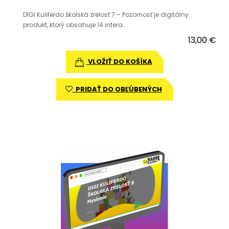
DIGI Kuliferdo školská zrelosť 7 – Pozornosť je digitálny
produkt, ktorý obsahuje 14 intera..
13,00 €
VLOŽIŤ DO KOŠÍKA
PRIDAŤ DO OBĽÚBENÝCH