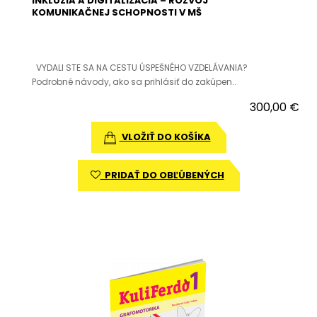
INKLÚZIA A DIGITALIZÁCIA – ROZVOJ
KOMUNIKAČNEJ SCHOPNOSTI V MŠ
VYDALI STE SA NA CESTU ÚSPEŠNÉHO VZDELÁVANIA?
Podrobné návody, ako sa prihlásiť do zakúpen..
300,00 €
VLOŽIŤ DO KOŠÍKA
PRIDAŤ DO OBĽÚBENÝCH