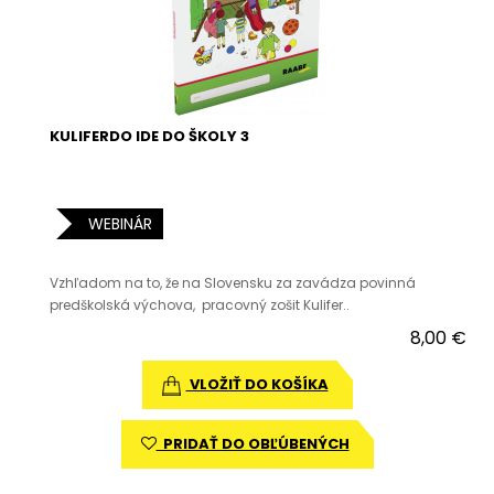
KULIFERDO IDE DO ŠKOLY 3
WEBINÁR
Vzhľadom na to, že na Slovensku za zavádza povinná
predškolská výchova, pracovný zošit Kulifer..
8,00 €
VLOŽIŤ DO KOŠÍKA
PRIDAŤ DO OBĽÚBENÝCH