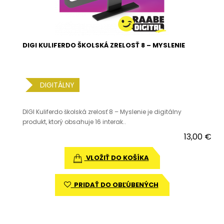
DIGI KULIFERDO ŠKOLSKÁ ZRELOSŤ 8 – MYSLENIE
DIGITÁLNY
DIGI Kuliferdo školská zrelosť 8 – Myslenie je digitálny
produkt, ktorý obsahuje 16 interak..
13,00 €
VLOŽIŤ DO KOŠÍKA
PRIDAŤ DO OBĽÚBENÝCH