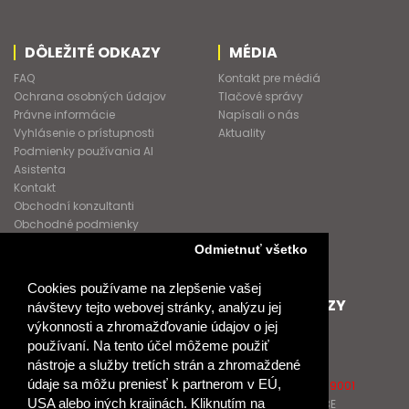
DÔLEŽITÉ ODKAZY
MÉDIA
FAQ
Kontakt pre médiá
Ochrana osobných údajov
Tlačové správy
Právne informácie
Napísali o nás
Vyhlásenie o prístupnosti
Aktuality
Podmienky používania AI
Asistenta
Kontakt
Obchodní konzultanti
Obchodné podmienky
Nové heslo
Odmietnuť všetko
GDPR
Cookies používame na zlepšenie vašej
SPOLUPRACUJEME
ĎALŠIE ODKAZY
návštevy tejto webovej stránky, analýzu jej
výkonnosti a zhromažďovanie údajov o jej
Podporujeme
O Raabe
používaní. Na tento účel môžeme použiť
Naše projekty
O Klett
nástroje a služby tretích strán a zhromaždené
Spolupracujeme
Naši autori
údaje sa môžu preniesť k partnerom v EÚ,
Pošlite nám správu
Certifikát kvality ISO 9001
USA alebo iných krajinách. Kliknutím na
Klientska zóna RAABE