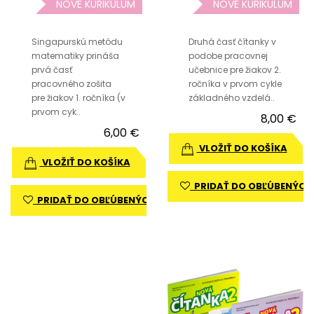
NOVÉ KURIKULUM
NOVÉ KURIKULUM
Singapurskú metódu
Druhá časť čítanky v
matematiky prináša
podobe pracovnej
prvá časť
učebnice pre žiakov 2.
pracovného zošita
ročníka v prvom cykle
pre žiakov 1. ročníka (v
základného vzdelá..
prvom cyk..
8,00 €
6,00 €
VLOŽIŤ DO KOŠÍKA
VLOŽIŤ DO KOŠÍKA
PRIDAŤ DO OBĽÚBENÝCH
PRIDAŤ DO OBĽÚBENÝCH