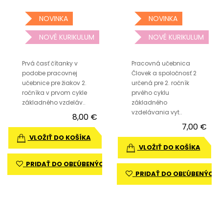
NOVINKA
NOVINKA
NOVÉ KURIKULUM
NOVÉ KURIKULUM
Prvá časť čítanky v
Pracovná učebnica
podobe pracovnej
Človek a spoločnosť 2
učebnice pre žiakov 2.
určená pre 2. ročník
ročníka v prvom cykle
prvého cyklu
základného vzdeláv..
základného
vzdelávania vyt..
8,00 €
7,00 €
VLOŽIŤ DO KOŠÍKA
VLOŽIŤ DO KOŠÍKA
PRIDAŤ DO OBĽÚBENÝCH
PRIDAŤ DO OBĽÚBENÝCH