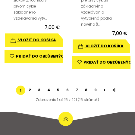
žiakov 2. ročníka v
pre prvý cyklus
prvom cykle
základného
základného
vzdelávania
vzdelávania vytv..
vytvorená podľa
nového Š..
7,00 €
7,00 €
VLOŽIŤ DO KOŠÍKA
VLOŽIŤ DO KOŠÍKA
PRIDAŤ DO OBĽÚBENÝCH
PRIDAŤ DO OBĽÚBENÝCH
2
3
4
5
6
7
8
9
>
>|
1
Zobrazenie 1 až 15 z 221 (15 stránok)