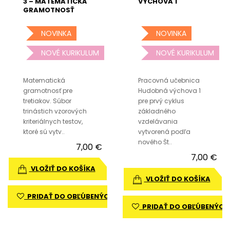
3 – MATEMATICKÁ
VÝCHOVA 1
GRAMOTNOSŤ
NOVINKA
NOVINKA
NOVÉ KURIKULUM
NOVÉ KURIKULUM
Matematická
Pracovná učebnica
gramotnosť pre
Hudobná výchova 1
tretiakov. Súbor
pre prvý cyklus
trinástich vzorových
základného
kriteriálnych testov,
vzdelávania
ktoré sú vytv..
vytvorená podľa
nového Št..
7,00 €
7,00 €
VLOŽIŤ DO KOŠÍKA
VLOŽIŤ DO KOŠÍKA
PRIDAŤ DO OBĽÚBENÝCH
PRIDAŤ DO OBĽÚBENÝCH