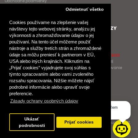
Obchodné podmienky
Nové heslo
Odmietnuť všetko
GDPR
Cookies používame na zlepšenie vašej
SPOLUPRACUJEME
ĎALŠIE ODKAZY
návštevy tejto webovej stránky, analýzu jej
výkonnosti a zhromažďovanie údajov o jej
Podporujeme
O Raabe
používaní. Na tento účel môžeme použiť
Naše projekty
O Klett
nástroje a služby tretích strán a zhromaždené
Spolupracujeme
Naši autori
údaje sa môžu preniesť k partnerom v EÚ,
Pošlite nám správu
Certifikát kvality ISO 9001
USA alebo iných krajinách. Kliknutím na
Klientska zóna RAABE
„Prijať cookies“ vyjadrujete svoj súhlas s
Katalógy na prelistovanie
týmto spracovaním alebo vami zvoleného
rozsahu spracovania. Nižšie môžete nájsť
NÁKUP
podrobné informácie alebo upraviť svoje
Odstúpiť od zmluvy
preferencie.
Zásady ochrany osobných údajov
Dobrý deň, ako vám môžem
pomôcť?
© 2017 Dr. Josef Raabe Slovensko, s.r.o.
Ukázať
Prijať cookies
Dr. Josef Raabe Slovensko, s.r.o., člen medzinárodnej skupiny Klett.
podrobnosti
Spoločne ku kvalitnému vzdelávaniu.