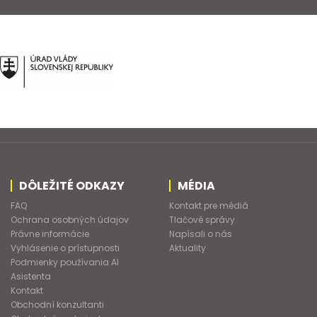
DÔLEŽITÉ ODKAZY
MÉDIA
FAQ
Kontakt pre médiá
Ochrana osobných údajov
Tlačové správy
Právne informácie
Napísali o nás
Vyhlásenie o prístupnosti
Aktuality
Podmienky používania AI
Asistenta
Kontakt
Obchodní konzultanti