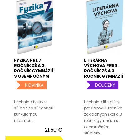
FYZIKA PRE 7.
LITERÁRNA
ROČNÍK ZŠ A 2.
VÝCHOVA PRE 8.
ROČNÍK GYMNÁZIÍ
ROČNÍK ZŠ A 3.
S OSEMROČNÝM
ROČNÍK GYMNÁZIÍ
ŠTÚDIOM –
S OSEMROČNÝM
NOVINKA
DOLOŽKY
UČEBNICA
ŠTÚDIOM
Učebnica fyziky v
Učebnica literatúry
súlade so súčasnou
pre žiakov 8. ročníka
kurikulárnou
základných škôl a 3.
reformou...
ročník gymnázií s
osemročným
21,50 €
štúdiom...