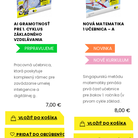
AI GRAMOTNOSŤ
NOVÁ MATEMATIKA
PRE 1. CYKLUS
1 UČEBNICA – A
ZÁKLADNÉHO
VZDELÁVANIA
PRIPRAVUJEME
NOVINKA
NOVÉ KURIKULUM
Pracovná učebnica,
ktorá poskytuje
Singapurskú metódu
komplexný rámec pre
matematiky prináša
zavádzanie umelej
prvá časť učebnice
inteligencie a
pre žiakov 1. ročníka (v
digitálnej g..
prvom cykle základ..
7,00 €
8,00 €
VLOŽIŤ DO KOŠÍKA
VLOŽIŤ DO KOŠÍKA
PRIDAŤ DO OBĽÚBENÝCH