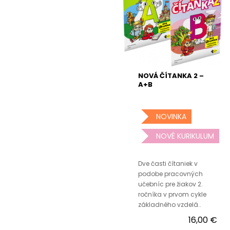
NOVÁ ČÍTANKA 2 –
A+B
NOVINKA
NOVÉ KURIKULUM
Dve časti čítaniek v
podobe pracovných
učebníc pre žiakov 2.
ročníka v prvom cykle
základného vzdelá..
16,00 €