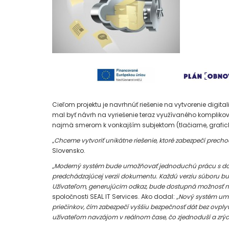
Cieľom projektu je navrhnúť riešenie na vytvorenie digi
mal byť návrh na vyriešenie teraz využívaného komplik
najmä smerom k vonkajším subjektom (tlačiarne, grafick
„Chceme vytvoriť unikátne riešenie, ktoré zabezpečí precho
Slovensko.
„Moderný systém bude umožňovať jednoduchú prácu s doku
predchádzajúcej verzii dokumentu. Každú verziu súboru bud
Užívateľom, generujúcim odkaz, bude dostupná možnosť nas
spoločnosti SEAL IT Services. Ako dodal:
„Nový systém umo
priečinkov, čím zabezpečí vyššiu bezpečnosť dát bez ovpl
užívateľom navzájom v reálnom čase, čo zjednoduší a zrých