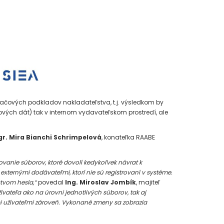
tlačových podkladov nakladateľstva, t.j. výsledkom by
vých dát) tak v internom vydavateľskom prostredí, ale
r. Mira Bianchi Schrimpelová
, konateľka RAABE
nie súborov, ktoré dovolí kedykoľvek návrat k
ternými dodávateľmi, ktorí nie sú registrovaní v systéme.
tvom hesla,“
povedal
Ing. Miroslav Jombík
, majiteľ
ateľa ako na úrovni jednotlivých súborov, tak aj
mi užívateľmi zároveň. Vykonané zmeny sa zobrazia