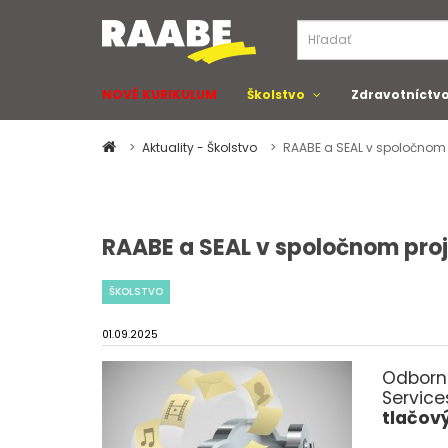
NOVÉ KURIKULUM
Školstvo
Zdravotníctv
Aktuality - Školstvo
RAABE a SEAL v spoločnom 
RAABE a SEAL v spoločnom pro
ŠKOLSTVO
01.09.2025
Odborné
Service
tlačov