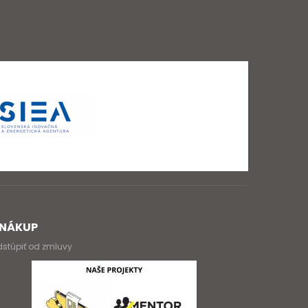
NÁKUP
stúpiť od zmluvy