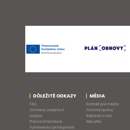
DÔLEŽITÉ ODKAZY
MÉDIA
FAQ
Kontakt pre médiá
Ochrana osobných
Tlačové správy
údajov
Napísali o nás
Právne informácie
Aktuality
Vyhlásenie o prístupnosti