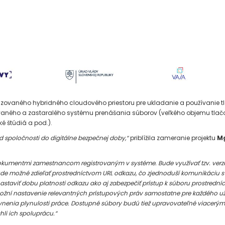
talizovaného hybridného cloudového priestoru pre ukladanie a používanie 
ovaného a zastaralého systému prenášania súborov (veľkého objemu tlačo
é štúdiá a pod.).
d spoločnosti do digitálne bezpečnej doby,“
priblížila zameranie projektu
Mg
mentmi zamestnancom registrovaným v systéme. Bude využívať tzv. verzova
e možné zdieľať prostredníctvom URL odkazu, čo zjednoduší komunikáciu s ex
taviť dobu platnosti odkazu ako aj zabezpečiť prístup k súboru prostredníc
žní nastavenie relevantných prístupových práv samostatne pre každého užív
yvnenia plynulosti práce. Dostupné súbory budú tiež upravovateľné viacerý
li ich spoluprácu.“