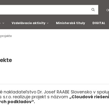
O
o
Vzdelávacie aktivity
Ministerské tituly
DIGITAL
projekte
jekte
 nakladateľstvo Dr. Josef RAABE Slovensko v spolup
s s.r.o. realizuje projekt s názvom
„Cloudové riešeni
ých podkladov“.