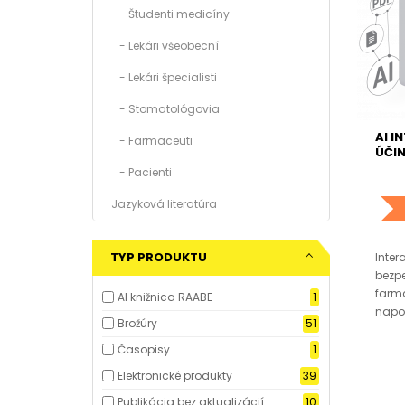
- Študenti medicíny
- Lekári všeobecní
- Lekári špecialisti
- Stomatológovia
AI I
- Farmaceuti
ÚČI
- Pacienti
Jazyková literatúra
TYP PRODUKTU
Inter
bezpe
farma
AI knižnica RAABE
1
napo
Brožúry
51
Časopisy
1
Elektronické produkty
39
Publikácia bez aktualizácií
10