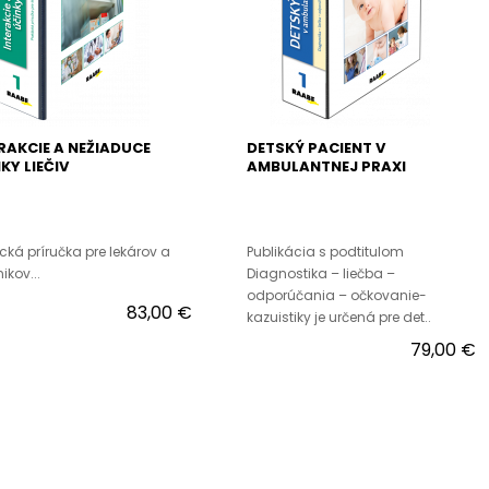
RAKCIE A NEŽIADUCE
DETSKÝ PACIENT V
KY LIEČIV
AMBULANTNEJ PRAXI
ická príručka pre lekárov a
Publikácia s podtitulom
ikov...
Diagnostika – liečba –
odporúčania – očkovanie-
83,00 €
kazuistiky je určená pre det..
79,00 €