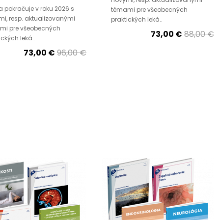
a pokračuje v roku 2026 s
témami pre všeobecných
i, resp. aktualizovanými
praktických leká..
mi pre všeobecných
73,00 €
88,00 €
ických leká..
73,00 €
96,00 €