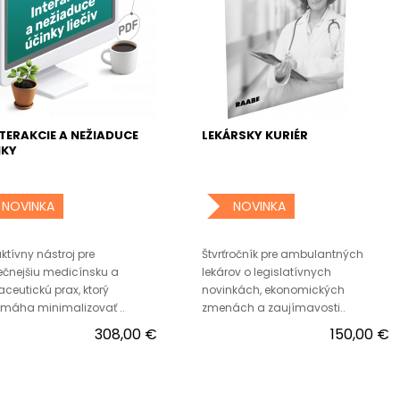
NTERAKCIE A NEŽIADUCE
LEKÁRSKY KURIÉR
NKY
NOVINKA
NOVINKA
aktívny nástroj pre
Štvrťročník pre ambulantných
čnejšiu medicínsku a
lekárov o legislatívnych
ceutickú prax, ktorý
novinkách, ekonomických
máha minimalizovať ..
zmenách a zaujímavosti..
308,00 €
150,00 €