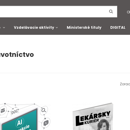
O
o
Vzdelávacie aktivity
Ministerské tituly
DIGITAL
votníctvo
Zorad