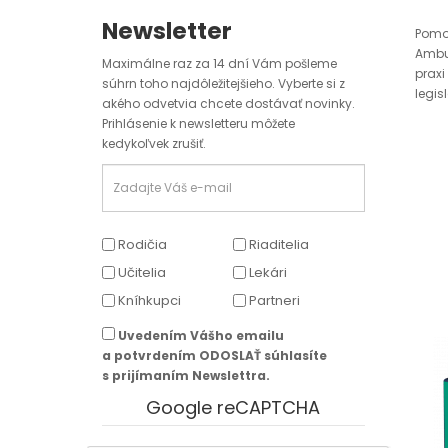
Newsletter
Pomo
Ambu
Maximálne raz za 14 dní Vám pošleme
praxi
súhrn toho najdôležitejšieho. Vyberte si z
legis
akého odvetvia chcete dostávať novinky.
Prihlásenie k newsletteru môžete
kedykoľvek zrušiť.
Rodičia
Riaditelia
Učitelia
Lekári
Kníhkupci
Partneri
Uvedením Vášho emailu
a potvrdením ODOSLAŤ súhlasíte
s prijímaním Newslettra.
Google reCAPTCHA