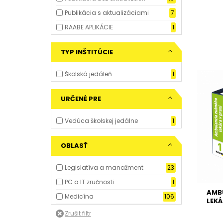
Publikácia s aktualizáciami
7
RAABE APLIKÁCIE
1
TYP INŠTITÚCIE
Školská jedáleň
1
URČENÉ PRE
Vedúca školskej jedálne
1
OBLASŤ
Legislatíva a manažment
23
PC a IT zručnosti
1
AMB
Medicína
106
LEKÁ