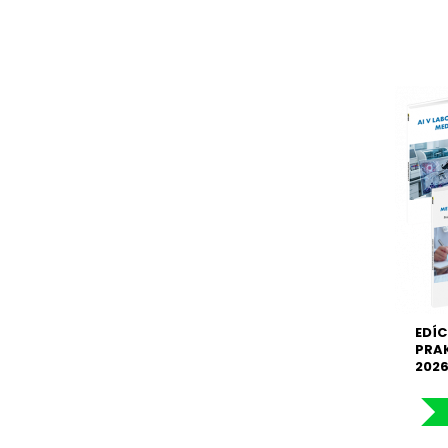
EDÍC
PRA
202