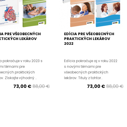
IA PRE VŠEOBECNÝCH
EDÍCIA PRE VŠEOBECNÝCH
KTICKÝCH LEKÁROV
PRAKTICKÝCH LEKÁROV
2022
a pokračuje v roku 2023 s
Edícia pokračuje aj v roku 2022
mi témami pre
s novými témami pre
becných praktických
všeobecných praktických
ov. Získajte výhodný ..
lekárov. Tituly z tohtor..
73,00 €
88,00 €
73,00 €
88,00 €