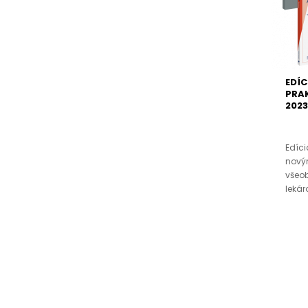
EDÍC
PRA
2023
Edíci
nový
všeo
lekár