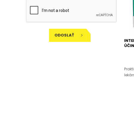
ODOSLAŤ
INTE
ÚČIN
Prakt
lekárn