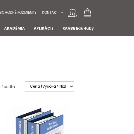
BCHODNÉ PODMIENKY
KONTAKT
AKADÉMIA
APLIKÁCIE
RAABE EduHuby
iť podľa: