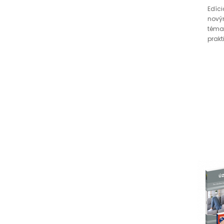
Edíci
novým
téma
prakt