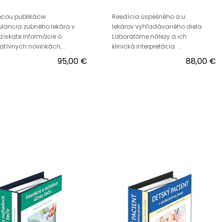
cou publikácie
Reedícia úspešného a u
lancia zubného lekára v
lekárov vyhľadávaného diela
 získate informácie o
Laboratórne nálezy a ich
latívnych novinkách, ..
klinická interpretácia. ..
95,00 €
88,00 €