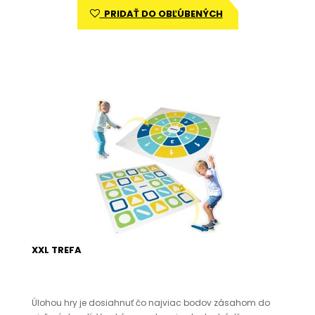
PRIDAŤ DO OBĽÚBENÝCH
XXL TREFA
Úlohou hry je dosiahnuť čo najviac bodov zásahom do