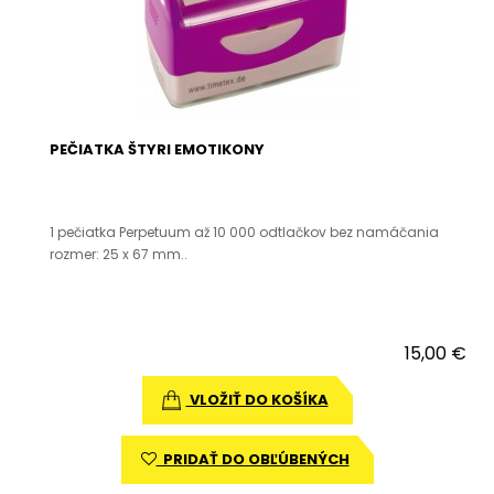
PEČIATKA ŠTYRI EMOTIKONY
1 pečiatka Perpetuum až 10 000 odtlačkov bez namáčania
rozmer: 25 x 67 mm..
15,00 €
VLOŽIŤ DO KOŠÍKA
PRIDAŤ DO OBĽÚBENÝCH