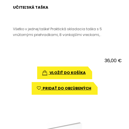
UČITEĽSKÁ TAŠKA
Všetko v jednej taške! Praktická skladacia taška s 5
vnútornými priehradkami, 8 vonkajšími vreckami,..
36,00 €
VLOŽIŤ DO KOŠÍKA
PRIDAŤ DO OBĽÚBENÝCH