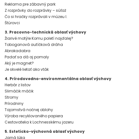
Reklama pre zábavný park
Z rozprávky do rozprávky – súťaž
Čo si hračky rozprávali v múzeu I.
Štúrovci
3. Pracovno-technická oblasť výchovy
Žiarivé motýle Komu poletí najďalej?
Toboganová autíčková dráha
Abrakadabra
Padať sa dá aj pomaly
Aký je magnet?
Je skvelé lietať ako vták
4. Prírodovedno-environmentálna oblasť výchovy
Herbár z listov
Slimáčik máčik
Stromy
Prírodniny
Tajomstvá nočnej oblohy
Výroba recyklovaného papiera
Cestovatelia k Lochnesskému jazeru
5. Esteticko-výchovná oblasť výchovy
Jarná lúka