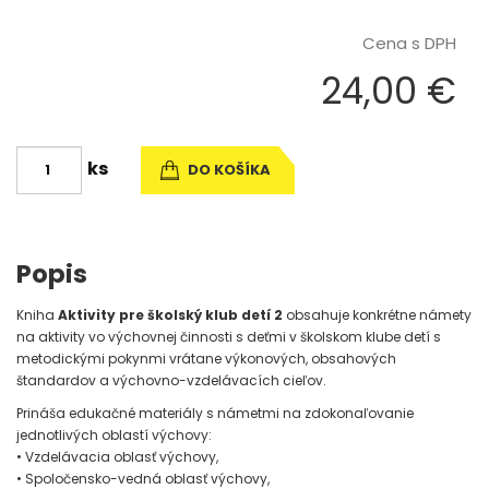
Cena s DPH
24,00 €
ks
DO KOŠÍKA
Popis
Kniha
Aktivity pre školský klub detí 2
obsahuje konkrétne námety
na aktivity vo výchovnej činnosti s deťmi v školskom klube detí s
metodickými pokynmi vrátane výkonových, obsahových
štandardov a výchovno-vzdelávacích cieľov.
Prináša edukačné materiály s námetmi na zdokonaľovanie
jednotlivých oblastí výchovy:
• Vzdelávacia oblasť výchovy,
• Spoločensko-vedná oblasť výchovy,