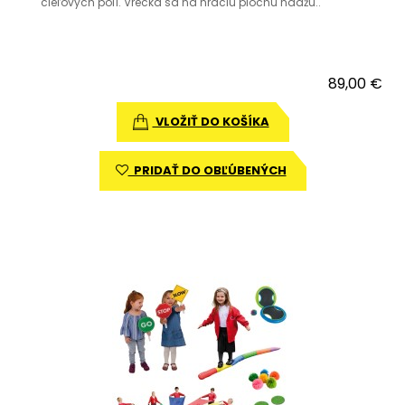
cieľových polí. Vrecká sa na hraciu plochu hádžu..
89,00 €
VLOŽIŤ DO KOŠÍKA
PRIDAŤ DO OBĽÚBENÝCH