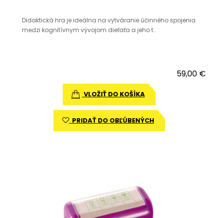
Didaktická hra je ideálna na vytváranie účinného spojenia
medzi kognitívnym vývojom dieťaťa a jeho t..
59,00 €
VLOŽIŤ DO KOŠÍKA
PRIDAŤ DO OBĽÚBENÝCH