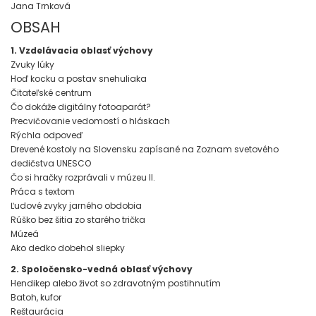
Jana Trnková
OBSAH
1. Vzdelávacia oblasť výchovy
Zvuky lúky
Hoď kocku a postav snehuliaka
Čitateľské centrum
Čo dokáže digitálny fotoaparát?
Precvičovanie vedomostí o hláskach
Rýchla odpoveď
Drevené kostoly na Slovensku zapísané na Zoznam svetového
dedičstva UNESCO
Čo si hračky rozprávali v múzeu II.
Práca s textom
Ľudové zvyky jarného obdobia
Rúško bez šitia zo starého trička
Múzeá
Ako dedko dobehol sliepky
2. Spoločensko-vedná oblasť výchovy
Hendikep alebo život so zdravotným postihnutím
Batoh, kufor
Reštaurácia