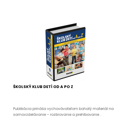
ŠKOLSKÝ KLUB DETÍ OD A PO Z
Publikácia prináša vychovávateľom bohatý materiál na
samovzdelávanie – rozširovanie a prehlbovanie ..