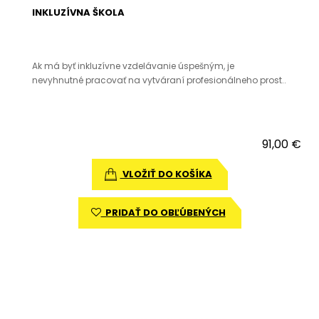
INKLUZÍVNA ŠKOLA
Ak má byť inkluzívne vzdelávanie úspešným, je
nevyhnutné pracovať na vytváraní profesionálneho prost..
91,00 €
VLOŽIŤ DO KOŠÍKA
PRIDAŤ DO OBĽÚBENÝCH