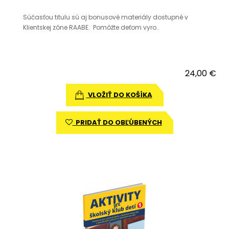
Súčasťou titulu sú aj bonusové materiály dostupné v
Klientskej zóne RAABE. Pomôžte deťom vyro..
24,00 €
VLOŽIŤ DO KOŠÍKA
PRIDAŤ DO OBĽÚBENÝCH