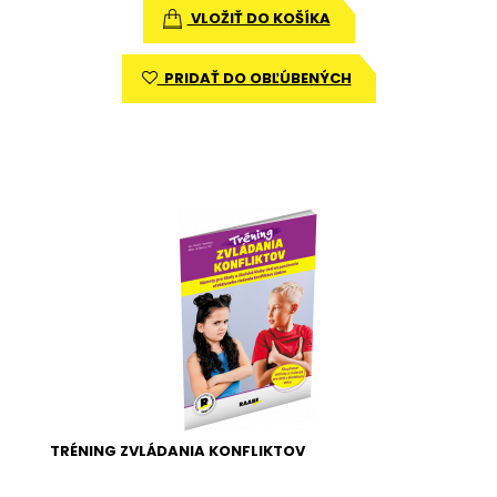
VLOŽIŤ DO KOŠÍKA
PRIDAŤ DO OBĽÚBENÝCH
TRÉNING ZVLÁDANIA KONFLIKTOV