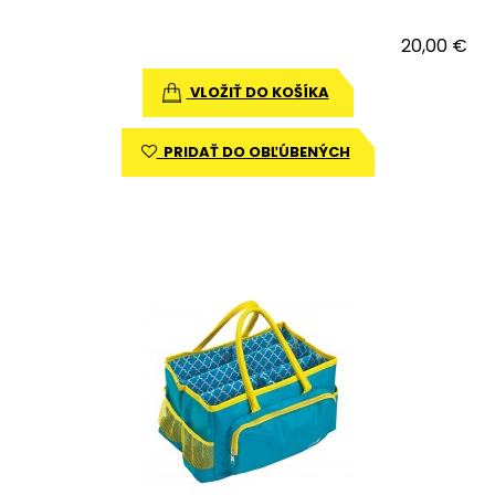
20,00 €
VLOŽIŤ DO KOŠÍKA
PRIDAŤ DO OBĽÚBENÝCH