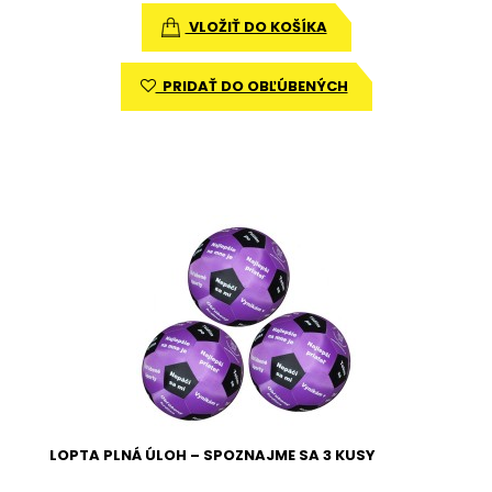
VLOŽIŤ DO KOŠÍKA
PRIDAŤ DO OBĽÚBENÝCH
LOPTA PLNÁ ÚLOH – SPOZNAJME SA 3 KUSY