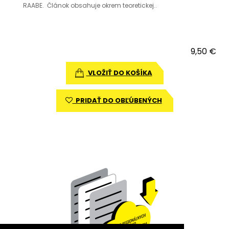
RAABE. Článok obsahuje okrem teoretickej..
9,50 €
VLOŽIŤ DO KOŠÍKA
PRIDAŤ DO OBĽÚBENÝCH