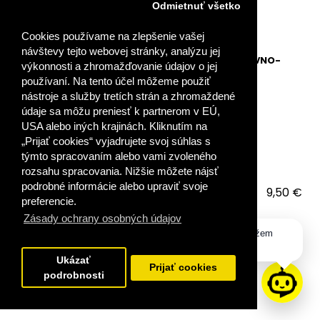
Odmietnuť všetko
Cookies používame na zlepšenie vašej
návštevy tejto webovej stránky, analýzu jej
VYUŽITIE REGIONÁLNYCH TRADÍCIÍ VO VÝCHOVNO-
výkonnosti a zhromažďovanie údajov o jej
VZDELÁVACOM PROCESE
používaní. Na tento účel môžeme použiť
nástroje a služby tretích strán a zhromaždené
údaje sa môžu preniesť k partnerom v EÚ,
Dokument je po zakúpení dostupný v Klientskej zóne
USA alebo iných krajinách. Kliknutím na
RAABE. Cieľom je zapojiť žiakov do vyučo..
„Prijať cookies“ vyjadrujete svoj súhlas s
týmto spracovaním alebo vami zvoleného
rozsahu spracovania. Nižšie môžete nájsť
podrobné informácie alebo upraviť svoje
9,50 €
preferencie.
Zásady ochrany osobných údajov
VLOŽIŤ DO KOŠÍKA
Dobrý deň, ako vám môžem
pomôcť?
PRIDAŤ DO OBĽÚBENÝCH
Ukázať
Prijať cookies
podrobnosti