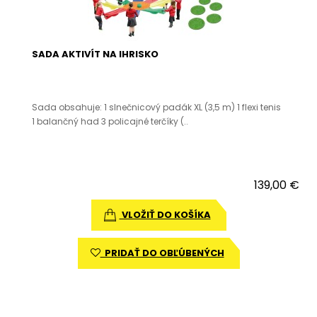
SADA AKTIVÍT NA IHRISKO
Sada obsahuje: 1 slnečnicový padák XL (3,5 m) 1 flexi tenis
1 balančný had 3 policajné terčíky (..
139,00 €
VLOŽIŤ DO KOŠÍKA
PRIDAŤ DO OBĽÚBENÝCH