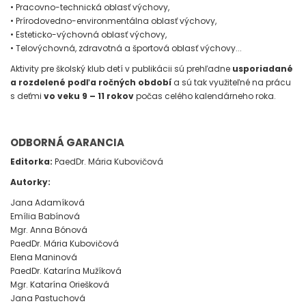
• Pracovno-technická oblasť výchovy,
• Prírodovedno-environmentálna oblasť výchovy,
• Esteticko-výchovná oblasť výchovy,
• Telovýchovná, zdravotná a športová oblasť výchovy...
Aktivity pre školský klub detí v publikácii sú prehľadne
usporiadané
a rozdelené podľa ročných období
a sú tak využiteľné na prácu
s deťmi
vo veku 9 – 11 rokov
počas celého kalendárneho roka.
ODBORNÁ GARANCIA
Editorka:
PaedDr. Mária Kubovičová
Autorky:
Jana Adamíková
Emília Babínová
Mgr. Anna Bónová
PaedDr. Mária Kubovičová
Elena Maninová
PaedDr. Katarína Mužíková
Mgr. Katarína Oriešková
Jana Pastuchová