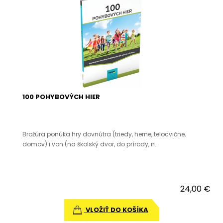
100 POHYBOVÝCH HIER
Brožúra ponúka hry dovnútra (triedy, herne, telocvične,
domov) i von (na školský dvor, do prírody, n..
24,00 €
VLOŽIŤ DO KOŠÍKA