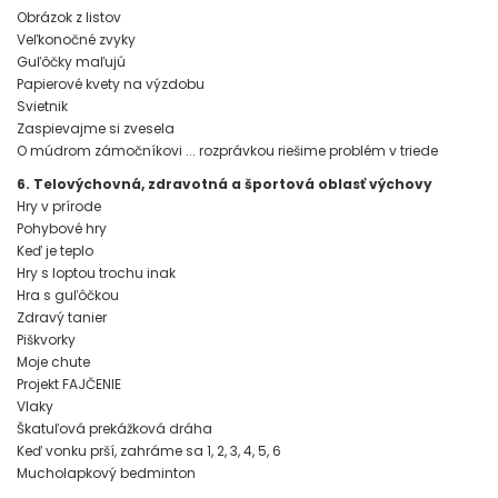
Obrázok z listov
Veľkonočné zvyky
Guľôčky maľujú
Papierové kvety na výzdobu
Svietnik
Zaspievajme si zvesela
O múdrom zámočníkovi ... rozprávkou riešime problém v triede
6. Telovýchovná, zdravotná a športová oblasť výchovy
Hry v prírode
Pohybové hry
Keď je teplo
Hry s loptou trochu inak
Hra s guľôčkou
Zdravý tanier
Piškvorky
Moje chute
Projekt FAJČENIE
Vlaky
Škatuľová prekážková dráha
Keď vonku prší, zahráme sa 1, 2, 3, 4, 5, 6
Mucholapkový bedminton