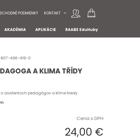
BCHODNÉ PODMIENKY
KONTAKT
AKADÉMIA
APLIKÁCIE
RAABE EduHuby
78-807-496-419-0
EDAGOGA A KLIMA TŘÍDY
 o asistentoch pedagógov a klíme triedy.
om
Cena s DPH
24,00 €