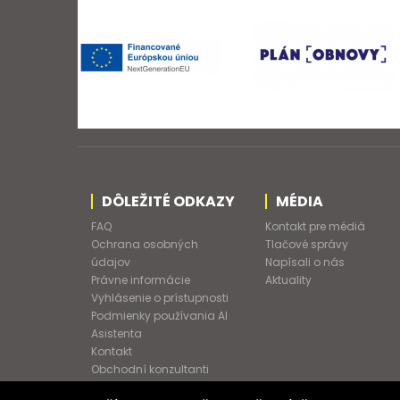
DÔLEŽITÉ ODKAZY
MÉDIA
FAQ
Kontakt pre médiá
Ochrana osobných
Tlačové správy
údajov
Napísali o nás
Právne informácie
Aktuality
Vyhlásenie o prístupnosti
Podmienky používania AI
Asistenta
Kontakt
Obchodní konzultanti
Obchodné podmienky