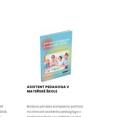
ASISTENT PEDAGOGA V
MATEŘSKÉ ŠKOLE
iť
Brožúra prináša komplexný pohľad
ážok.
na činnosť asistenta pedagóga v
..
materskej škole so všetkými jej špe..