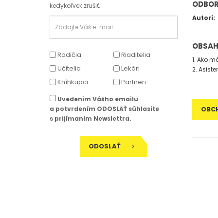
ODBOR
kedykoľvek zrušiť.
Autori:
OBSA
Rodičia
Riaditelia
1. Ako m
Učitelia
Lekári
2. Asist
Kníhkupci
Partneri
Uvedením Vášho emailu
a potvrdením ODOSLAŤ súhlasíte
OBC
s prijímaním Newslettra.
ODOSLAŤ