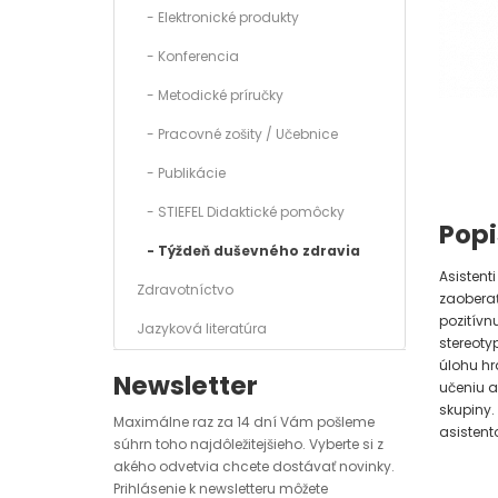
- Elektronické produkty
- Konferencia
- Metodické príručky
- Pracovné zošity / Učebnice
- Publikácie
- STIEFEL Didaktické pomôcky
Popi
- Týždeň duševného zdravia
Asistent
Zdravotníctvo
zaoberať
pozitívnu
Jazyková literatúra
stereotyp
úlohu hr
Newsletter
učeniu a
skupiny.
Maximálne raz za 14 dní Vám pošleme
asisten
súhrn toho najdôležitejšieho. Vyberte si z
akého odvetvia chcete dostávať novinky.
Prihlásenie k newsletteru môžete