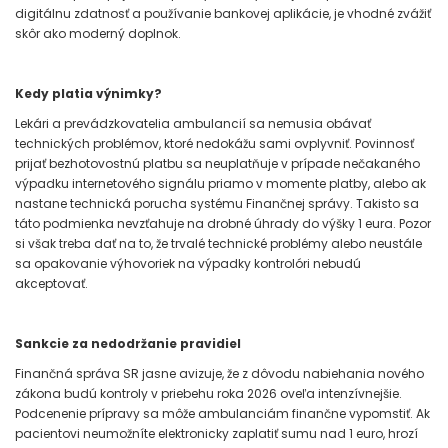
digitálnu zdatnosť a používanie bankovej aplikácie, je vhodné zvážiť
skôr ako moderný doplnok.
Kedy platia výnimky?
Lekári a prevádzkovatelia ambulancií sa nemusia obávať
technických problémov, ktoré nedokážu sami ovplyvniť. Povinnosť
prijať bezhotovostnú platbu sa neuplatňuje v prípade nečakaného
výpadku internetového signálu priamo v momente platby, alebo ak
nastane technická porucha systému Finančnej správy. Takisto sa
táto podmienka nevzťahuje na drobné úhrady do výšky 1 eura. Pozor
si však treba dať na to, že trvalé technické problémy alebo neustále
sa opakovanie výhovoriek na výpadky kontrolóri nebudú
akceptovať.
Sankcie za nedodržanie pravidiel
Finančná správa SR jasne avizuje, že z dôvodu nabiehania nového
zákona budú kontroly v priebehu roka 2026 oveľa intenzívnejšie.
Podcenenie prípravy sa môže ambulanciám finančne vypomstiť. Ak
pacientovi neumožníte elektronicky zaplatiť sumu nad 1 euro, hrozí