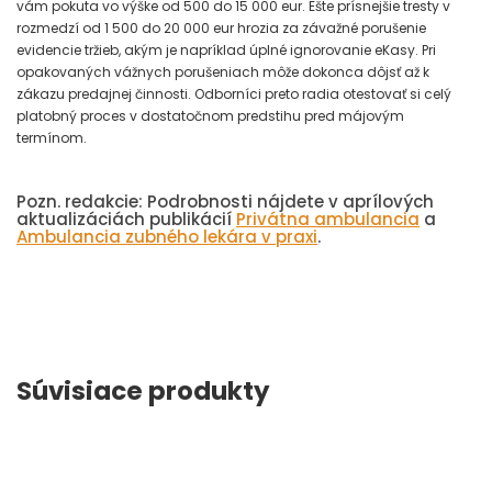
vám pokuta vo výške od 500 do 15 000 eur. Ešte prísnejšie tresty v
rozmedzí od 1 500 do 20 000 eur hrozia za závažné porušenie
evidencie tržieb, akým je napríklad úplné ignorovanie eKasy. Pri
opakovaných vážnych porušeniach môže dokonca dôjsť až k
zákazu predajnej činnosti. Odborníci preto radia otestovať si celý
platobný proces v dostatočnom predstihu pred májovým
termínom.
Pozn. redakcie: Podrobnosti nájdete v aprílových
aktualizáciách publikácií
Privátna ambulancia
a
Ambulancia zubného lekára v praxi
.
Súvisiace produkty