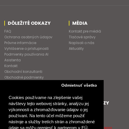
DÔLEŽITÉ ODKAZY
MÉDIA
FAQ
Kontakt pre médiá
Ochrana osobných údajov
Tlačové správy
Právne informácie
Napísali o nás
Vyhlásenie o prístupnosti
Aktuality
Podmienky používania AI
Asistenta
Kontakt
Obchodní konzultanti
Obchodné podmienky
Nové heslo
Odmietnuť všetko
GDPR
Cookies používame na zlepšenie vašej
SPOLUPRACUJEME
ĎALŠIE ODKAZY
návštevy tejto webovej stránky, analýzu jej
výkonnosti a zhromažďovanie údajov o jej
Podporujeme
O Raabe
používaní. Na tento účel môžeme použiť
Naše projekty
O Klett
nástroje a služby tretích strán a zhromaždené
Spolupracujeme
Naši autori
údaje sa môžu preniesť k partnerom v EÚ,
Pošlite nám správu
Certifikát kvality ISO 9001