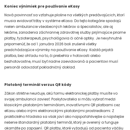
Koniec výnimiek pre používanie eKasy
Nová povinnosť sa vzťahuje plošne na všetkých predávajúcich, ktorí
musia evidovať tržby v systéme eKasa. Do tejto kategórie spadajú
nielen ambulancie všeobecných lekárov a špecialistov, ale aj
lekárne, zariadenia záchrannej zdravotnej služby prijímajúce priame
platby, fyzioterapeuti, psychológovia či očné optiky. Je nevyhnutné
pripomenúť, že od 1. januára 2026 boli zrušené všetky
predchádzajúce výnimky na používanie eKasy. Každá prijatá
platba, bez ohľadu na to, či prebehla v hotovosti alebo
bezhotovostne, musí byť riadne zaevidovaná a pacientovi musí
personál odovzdať pokladničný doklad.
Platobný terminál verzus QR kódy
Zákon striktne neurčuje, akú formu elektronickej platby musíte vo
svojej ambulancii zaviesť. Poskytovatelia si môžu vybrať medzi
klasickým platobným terminálom, inovatívnymi QR platbami cez
eKasu alebo inými elektronickými platobnými prostriedkami. Z
praktického hľadiska sa však javí ako najspoľahlivejšie a najistejšie
riešenie štandardný platobný terminál, ktorý je overený a funguje
okamžite po zapojení. QR platby, ktoré vyžadujú od pacienta väčšiu