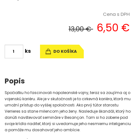
Cena s DPH
6,50 €
13,00 €
ks
DO KOŠÍKA
Popis
Spočiatku ho fascinovali napoleonské vojny, teraz sa zaujíma aj o
vojenskú kariéru. Ale je v skutočnosti je to cirkevná kariéra, ktorá mu
umožní prístup do vyššej spoločnosti. Ako prvý tútor starostu
Verrieres sa stane milencom jeho ženy. Nasleduje škandál, ktorý ho
donúti navštevovať semináre v Besançon. Tam si ho zoberie pod
svoje krídla riaditeľ, ktorý si uvedomuje jeho nesmiernu inteligenciu
a pomôže mu dosahovať jeho ambície.