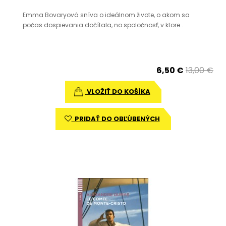
Emma Bovaryová sníva o ideálnom živote, o akom sa
počas dospievania dočítala, no spoločnosť, v ktore..
6,50 €
13,00 €
VLOŽIŤ DO KOŠÍKA
PRIDAŤ DO OBĽÚBENÝCH