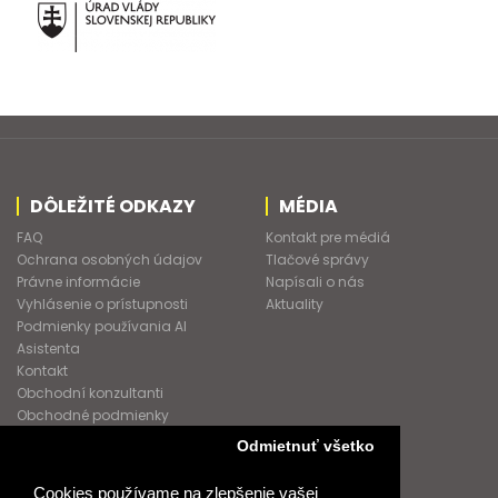
DÔLEŽITÉ ODKAZY
MÉDIA
FAQ
Kontakt pre médiá
Ochrana osobných údajov
Tlačové správy
Právne informácie
Napísali o nás
Vyhlásenie o prístupnosti
Aktuality
Podmienky používania AI
Asistenta
Kontakt
Obchodní konzultanti
Obchodné podmienky
Nové heslo
Odmietnuť všetko
GDPR
Cookies používame na zlepšenie vašej