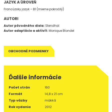
JAZYK A ÚROVEŇ
Francúzsky jazyk – B1 (mierne pokročilý)
AUTORI
Autor pôvodného diela:
Stendhal
Autor adaptácie a aktivít:
Monique Blondel
OBCHODNÉ PODMIENKY
Ďalšie informácie
Počet strán
160
Formát
14,8 x 21 cm
Typ väzby
mäkká
Rok vydania
2012