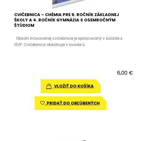
CVIČEBNICA – CHÉMIA PRE 9. ROČNÍK ZÁKLADNEJ
ŠKOLY A 4. ROČNÍK GYMNÁZIA S OSEMROČNÝM
ŠTÚDIOM
Obsah inovovanej cvičebnice je spracovaný v súlade s
iŠVP. Cvičebnica obsahuje v úvode ú..
6,00 €
VLOŽIŤ DO KOŠÍKA
PRIDAŤ DO OBĽÚBENÝCH