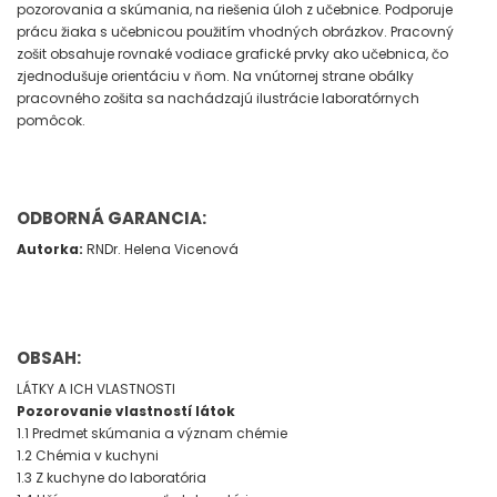
pozorovania a skúmania, na riešenia úloh z učebnice. Podporuje
prácu žiaka s učebnicou použitím vhodných obrázkov. Pracovný
zošit obsahuje rovnaké vodiace grafické prvky ako učebnica, čo
zjednodušuje orientáciu v ňom. Na vnútornej strane obálky
pracovného zošita sa nachádzajú ilustrácie laboratórnych
pomôcok.
ODBORNÁ GARANCIA:
Autorka:
RNDr. Helena Vicenová
OBSAH:
LÁTKY A ICH VLASTNOSTI
Pozorovanie vlastností látok
1.1 Predmet skúmania a význam chémie
1.2 Chémia v kuchyni
1.3 Z kuchyne do laboratória