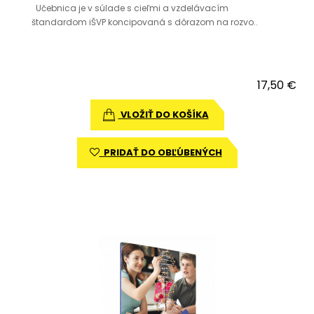
Učebnica je v súlade s cieľmi a vzdelávacím
štandardom iŠVP koncipovaná s dôrazom na rozvo..
17,50 €
VLOŽIŤ DO KOŠÍKA
PRIDAŤ DO OBĽÚBENÝCH