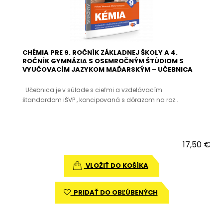
CHÉMIA PRE 9. ROČNÍK ZÁKLADNEJ ŠKOLY A 4.
ROČNÍK GYMNÁZIA S OSEMROČNÝM ŠTÚDIOM S
VYUČOVACÍM JAZYKOM MAĎARSKÝM – UČEBNICA
Učebnica je v súlade s cieľmi a vzdelávacím
štandardom iŠVP , koncipovaná s dôrazom na roz..
17,50 €
VLOŽIŤ DO KOŠÍKA
PRIDAŤ DO OBĽÚBENÝCH