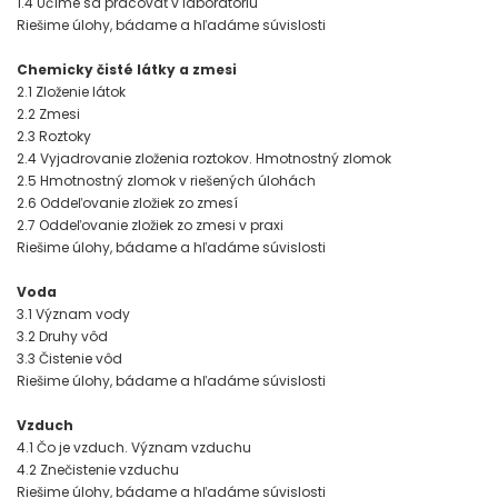
1.4 Učíme sa pracovať v laboratóriu
Riešime úlohy, bádame a hľadáme súvislosti
Chemicky čisté látky a zmesi
2.1 Zloženie látok
2.2 Zmesi
2.3 Roztoky
2.4 Vyjadrovanie zloženia roztokov. Hmotnostný zlomok
2.5 Hmotnostný zlomok v riešených úlohách
2.6 Oddeľovanie zložiek zo zmesí
2.7 Oddeľovanie zložiek zo zmesi v praxi
Riešime úlohy, bádame a hľadáme súvislosti
Voda
3.1 Význam vody
3.2 Druhy vôd
3.3 Čistenie vôd
Riešime úlohy, bádame a hľadáme súvislosti
Vzduch
4.1 Čo je vzduch. Význam vzduchu
4.2 Znečistenie vzduchu
Riešime úlohy, bádame a hľadáme súvislosti