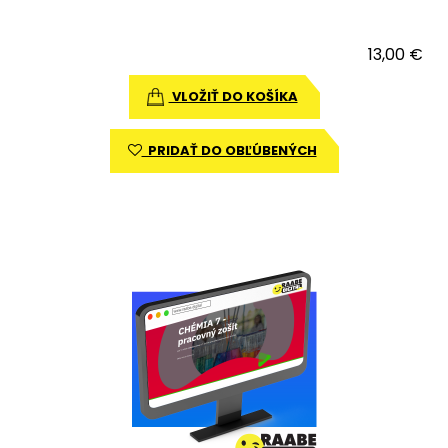
13,00 €
VLOŽIŤ DO KOŠÍKA
PRIDAŤ DO OBĽÚBENÝCH