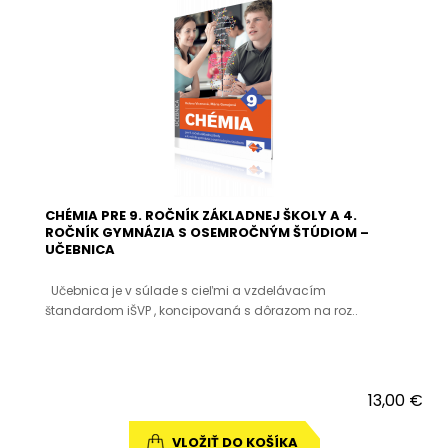
CHÉMIA PRE 9. ROČNÍK ZÁKLADNEJ ŠKOLY A 4.
ROČNÍK GYMNÁZIA S OSEMROČNÝM ŠTÚDIOM –
UČEBNICA
Učebnica je v súlade s cieľmi a vzdelávacím
štandardom iŠVP , koncipovaná s dôrazom na roz..
13,00 €
VLOŽIŤ DO KOŠÍKA