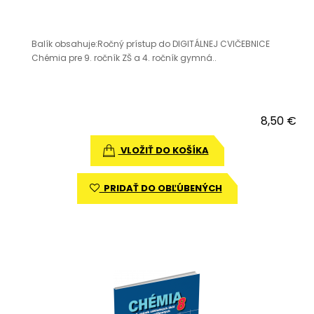
Balík obsahuje:Ročný prístup do DIGITÁLNEJ CVIČEBNICE
Chémia pre 9. ročník ZŠ a 4. ročník gymná..
8,50 €
VLOŽIŤ DO KOŠÍKA
PRIDAŤ DO OBĽÚBENÝCH