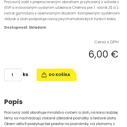
Pracovný zošit s prepracovaným obsahom je vytvorený v súlade s
iŠVP a inovovaným vydaním učebnice Chémia pre 7. ročník ZŠ a 2.
ročník gymnázia s osemročným štúdiom. Komplexným systémom
otázok a úloh podporuje rozvoj psychomotorických funkcií žiaka.
Dostupnosť: Skladom
Cena s DPH
6,00 €
ks
DO KOŠÍKA
Popis
Pracovný zošit obsahuje množstvo cvičení a úloh, na konci každej
témy sa nachádzajú získané základné poznatky a testové úlohy.
Okrem aktivít poskytuje tiež priestor na poznámky, na záznamy z