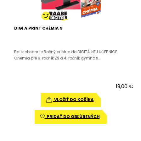
DIGI A PRINT CHÉMIA 9
Balík obsahuje:Ročný prístup do DIGITÁLNEJ UČEBNICE
Chémia pre 9. ročník ZŠ a 4. ročník gymnázi..
19,00 €
VLOŽIŤ DO KOŠÍKA
PRIDAŤ DO OBĽÚBENÝCH