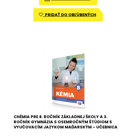
PRIDAŤ DO OBĽÚBENÝCH
CHÉMIA PRE 8. ROČNÍK ZÁKLADNEJ ŠKOLY A 3.
ROČNÍK GYMNÁZIA S OSEMROČNÝM ŠTÚDIOM S
VYUČOVACÍM JAZYKOM MAĎARSKÝM – UČEBNICA