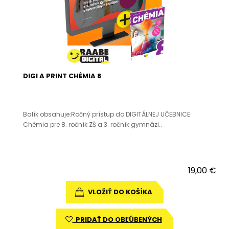
DIGI A PRINT CHÉMIA 8
Balík obsahuje:Ročný prístup do DIGITÁLNEJ UČEBNICE
Chémia pre 8. ročník ZŠ a 3. ročník gymnázi..
19,00 €
VLOŽIŤ DO KOŠÍKA
PRIDAŤ DO OBĽÚBENÝCH