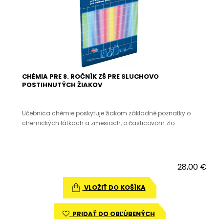
CHÉMIA PRE 8. ROČNÍK ZŠ PRE SLUCHOVO
POSTIHNUTÝCH ŽIAKOV
Učebnica chémie poskytuje žiakom základné poznatky o
chemických látkach a zmesiach, o časticovom zlo..
28,00 €
VLOŽIŤ DO KOŠÍKA
PRIDAŤ DO OBĽÚBENÝCH