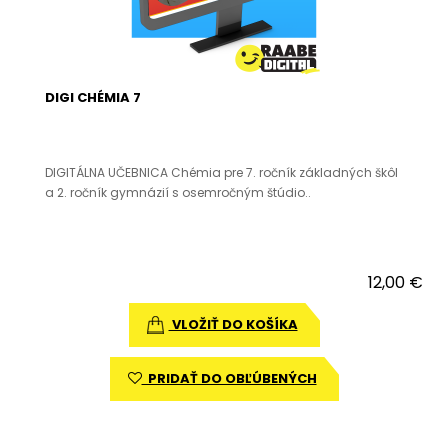
DIGI CHÉMIA 7
DIGITÁLNA UČEBNICA Chémia pre 7. ročník základných škôl
a 2. ročník gymnázií s osemročným štúdio..
12,00 €
VLOŽIŤ DO KOŠÍKA
PRIDAŤ DO OBĽÚBENÝCH