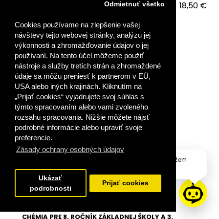
18,50 €
Odmietnuť všetko
Cookies používame na zlepšenie vašej
VLOŽIŤ DO KOŠÍKA
návštevy tejto webovej stránky, analýzu jej
výkonnosti a zhromažďovanie údajov o jej
PRIDAŤ DO OBĽÚBENÝCH
používaní. Na tento účel môžeme použiť
nástroje a služby tretích strán a zhromaždené
údaje sa môžu preniesť k partnerom v EÚ,
USA alebo iných krajinách. Kliknutím na
„Prijať cookies“ vyjadrujete svoj súhlas s
týmto spracovaním alebo vami zvoleného
rozsahu spracovania. Nižšie môžete nájsť
podrobné informácie alebo upraviť svoje
preferencie.
Zásady ochrany osobných údajov
Dobrý deň, ako vám môžem
pomôcť?
Ukázať
Prijať cookies
podrobnosti
CHÉMIA PRE 8. ROČNÍK ZÁKLADNEJ ŠKOLY A 3.