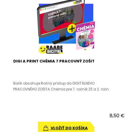
DIGI A PRINT CHÉMIA 7 PRACOVNÝ ZOŠIT
Balík obsahuje:Ročný prístup do DIGITÁLNEHO
PRACOVNÉHO ZOŠITA Chémia pre 7. ročník ZŠ a 2. ročn..
8,50 €
VLOŽIŤ DO KOŠÍKA