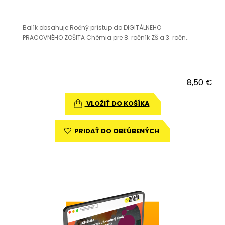
Balík obsahuje:Ročný prístup do DIGITÁLNEHO
PRACOVNÉHO ZOŠITA Chémia pre 8. ročník ZŠ a 3. ročn..
8,50 €
VLOŽIŤ DO KOŠÍKA
PRIDAŤ DO OBĽÚBENÝCH