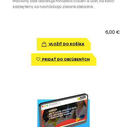
Pracovný zošit obsahuje množstvo cvičení a úloh, na konci
každej témy sa nachádzajú získané základné..
6,00 €
VLOŽIŤ DO KOŠÍKA
PRIDAŤ DO OBĽÚBENÝCH