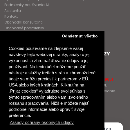
Podmienky používania AI
Asistenta
Kontakt
Obchodní konzultanti
Obchodné podmienky
Nové heslo
Odmietnuť všetko
GDPR
Cookies používame na zlepšenie vašej
SPOLUPRACUJEME
ĎALŠIE ODKAZY
návštevy tejto webovej stránky, analýzu jej
výkonnosti a zhromažďovanie údajov o jej
Podporujeme
O Raabe
používaní. Na tento účel môžeme použiť
Naše projekty
O Klett
nástroje a služby tretích strán a zhromaždené
Spolupracujeme
Naši autori
údaje sa môžu preniesť k partnerom v EÚ,
Pošlite nám správu
Certifikát kvality ISO 9001
USA alebo iných krajinách. Kliknutím na
Klientska zóna RAABE
Katalógy na prelistovanie
„Prijať cookies“ vyjadrujete svoj súhlas s
týmto spracovaním alebo vami zvoleného
rozsahu spracovania. Nižšie môžete nájsť
NÁKUP
podrobné informácie alebo upraviť svoje
Odstúpiť od zmluvy
preferencie.
Zásady ochrany osobných údajov
Dobrý deň, ako vám môžem