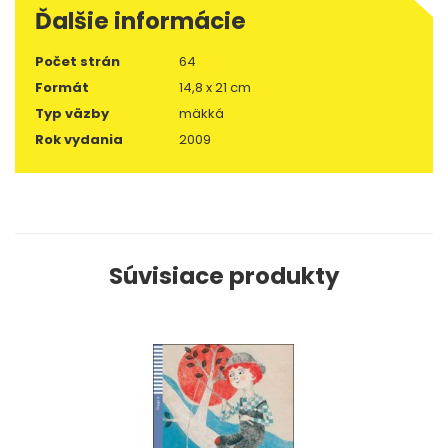
Ďalšie informácie
Počet strán
64
Formát
14,8 x 21 cm
Typ väzby
mäkká
Rok vydania
2009
Súvisiace produkty