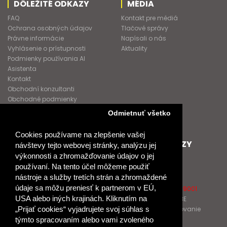
DÔLEŽITÉ ODKAZY
MÉDIA
FAQ
Kontakt pre médiá
Ochrana osobných údajov
Tlačové správy
Právne informácie
Napísali o nás
Vyhlásenie o prístupnosti
Aktuality
Podmienky používania AI
Asistenta
Kontakt
Obchodní konzultanti
Obchodné podmienky
Nové heslo
Odmietnuť všetko
GDPR
Cookies používame na zlepšenie vašej
SPOLUPRACUJEME
ĎALŠIE ODKAZY
návštevy tejto webovej stránky, analýzu jej
výkonnosti a zhromažďovanie údajov o jej
Podporujeme
O Raabe
používaní. Na tento účel môžeme použiť
Naše projekty
O Klett
nástroje a služby tretích strán a zhromaždené
Spolupracujeme
Naši autori
údaje sa môžu preniesť k partnerom v EÚ,
Pošlite nám správu
Certifikát kvality ISO 9001
USA alebo iných krajinách. Kliknutím na
Klientska zóna RAABE
Katalógy na prelistovanie
„Prijať cookies“ vyjadrujete svoj súhlas s
týmto spracovaním alebo vami zvoleného