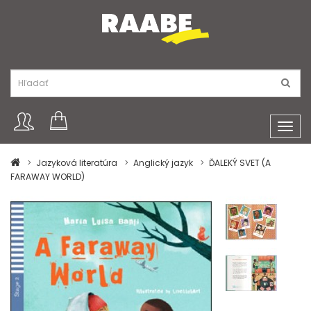
Toggl
navig
Jazyková literatúra
Anglický jazyk
ĎALEKÝ SVET (A
FARAWAY WORLD)