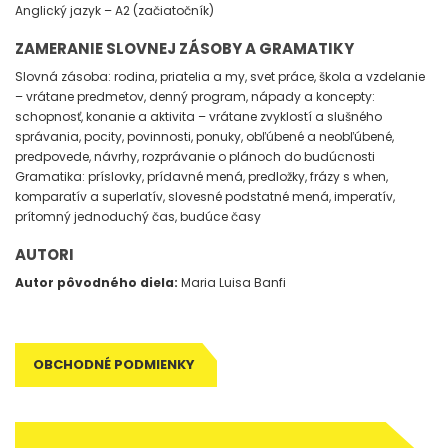
Anglický jazyk – A2 (začiatočník)
ZAMERANIE SLOVNEJ ZÁSOBY A GRAMATIKY
Slovná zásoba: rodina, priatelia a my, svet práce, škola a vzdelanie
– vrátane predmetov, denný program, nápady a koncepty:
schopnosť, konanie a aktivita – vrátane zvyklostí a slušného
správania, pocity, povinnosti, ponuky, obľúbené a neobľúbené,
predpovede, návrhy, rozprávanie o plánoch do budúcnosti
Gramatika: príslovky, prídavné mená, predložky, frázy s when,
komparatív a superlatív, slovesné podstatné mená, imperatív,
prítomný jednoduchý čas, budúce časy
AUTORI
Autor pôvodného diela:
Maria Luisa Banfi
OBCHODNÉ PODMIENKY