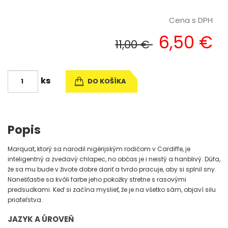
Cena s DPH
6,50 €
11,00 €
ks
DO KOŠÍKA
Popis
Marquat, ktorý sa narodil nigérijským rodičom v Cardiffe, je
inteligentný a zvedavý chlapec, no občas je i neistý a hanblivý. Dúfa,
že sa mu bude v živote dobre dariť a tvrdo pracuje, aby si splnil sny.
Nanešťastie sa kvôli farbe jeho pokožky stretne s rasovými
predsudkami. Keď si začína myslieť, že je na všetko sám, objaví silu
priateľstva.
JAZYK A ÚROVEŇ