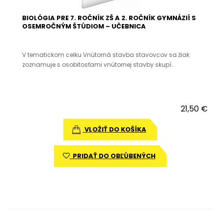
BIOLÓGIA PRE 7. ROČNÍK ZŠ A 2. ROČNÍK GYMNÁZIÍ S
OSEMROČNÝM ŠTÚDIOM – UČEBNICA
V tematickom celku Vnútorná stavba stavovcov sa žiak
zoznamuje s osobitosťami vnútornej stavby skupí..
21,50 €
VLOŽIŤ DO KOŠÍKA
PRIDAŤ DO OBĽÚBENÝCH