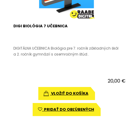
DIGI BIOLÓGIA 7 UČEBNICA
DIGITÁLNA UČEBNICA Biológia pre 7. ročník základných škôl
a 2. ročník gymnázií s osemročným štúd..
20,00 €
VLOŽIŤ DO KOŠÍKA
PRIDAŤ DO OBĽÚBENÝCH