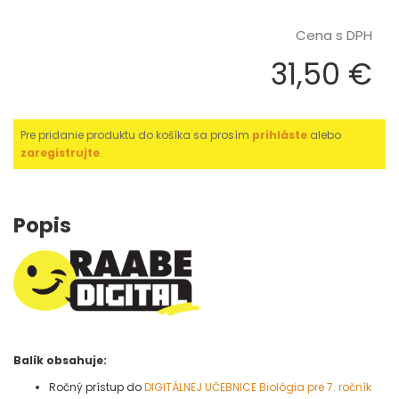
Cena s DPH
31,50 €
Pre pridanie produktu do košíka sa prosím
prihláste
alebo
zaregistrujte
.
Popis
Balík obsahuje:
Ročný prístup do
DIGITÁLNEJ UČEBNICE Biológia pre 7. ročník