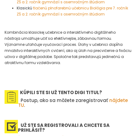
ZŠ a 2. ročník gymnázií s osemročným štúdiom
Klasickú
tlačenú plnofarebnú učebnicu Biológia pre 7. ročník
ZŠ a 2. ročník gymnázií s osemročným štúdiom
Kombinácia klasickej učebnice a interaktívneho digitálneho
nástroja umožňuje učiť sa efektívnejšie, zábavnou formou.
Významne uľahčuje vyučovací proces. Úlohy v učebnici dopĺňa
množstvo interaktívnych cvičení, ako aj úloh na precvičenie a fixáciu
učiva v digitálnej podobe. Spoločne tak predstavujú jedinečnú a
atraktívnu formu vzdelávania.
KÚPILI STE SI UŽ TENTO DIGI TITUL?
Postup, ako sa môžete zaregistrovať
nájdete
TU
.
UŽ STE SA REGISTROVALI A CHCETE SA
PRIHLÁSIŤ?