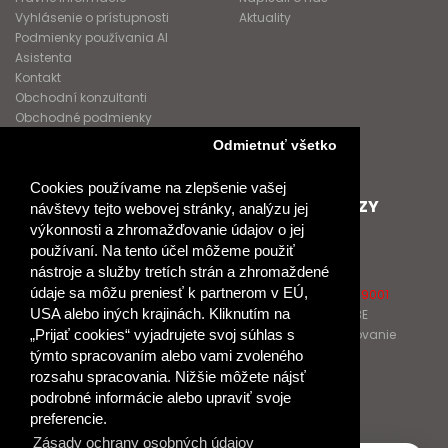
Vyhlásenie o prístupnosti
Aktuality
Podmienky používania AI
Asistenta
Kontakt
Obchodní konzultanti
Obchodné podmienky
Nové heslo
Odmietnuť všetko
GDPR
Cookies používame na zlepšenie vašej
SPOLUPRACUJEME
ĎALŠIE ODKAZY
návštevy tejto webovej stránky, analýzu jej
výkonnosti a zhromažďovanie údajov o jej
Podporujeme
O Raabe
používaní. Na tento účel môžeme použiť
Naše projekty
O Klett
nástroje a služby tretích strán a zhromaždené
Spolupracujeme
Naši autori
údaje sa môžu preniesť k partnerom v EÚ,
Pošlite nám správu
Certifikát kvality ISO 9001
USA alebo iných krajinách. Kliknutím na
Klientska zóna RAABE
Katalógy na prelistovanie
„Prijať cookies“ vyjadrujete svoj súhlas s
týmto spracovaním alebo vami zvoleného
rozsahu spracovania. Nižšie môžete nájsť
NÁKUP
podrobné informácie alebo upraviť svoje
Odstúpiť od zmluvy
preferencie.
Zásady ochrany osobných údajov