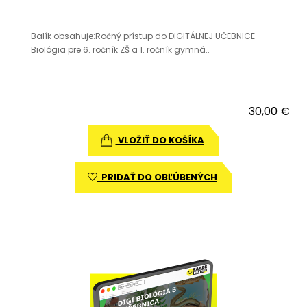
Balík obsahuje:Ročný prístup do DIGITÁLNEJ UČEBNICE
Biológia pre 6. ročník ZŠ a 1. ročník gymná..
30,00 €
VLOŽIŤ DO KOŠÍKA
PRIDAŤ DO OBĽÚBENÝCH