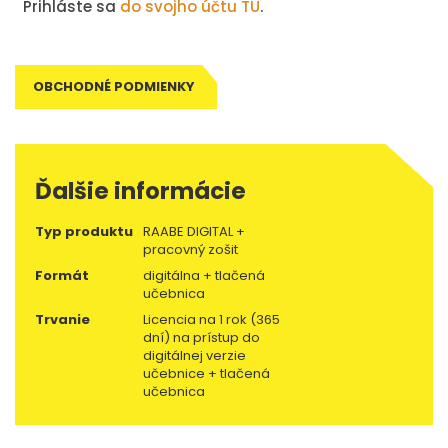
Prihláste sa
do svojho účtu TU
.
OBCHODNÉ PODMIENKY
Ďalšie informácie
Typ produktu
RAABE DIGITAL +
pracovný zošit
Formát
digitálna + tlačená
učebnica
Trvanie
Licencia na 1 rok (365
dní) na prístup do
digitálnej verzie
učebnice + tlačená
učebnica