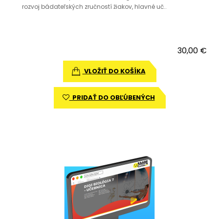
rozvoj bádateľských zručností žiakov, hlavné uč..
30,00 €
VLOŽIŤ DO KOŠÍKA
PRIDAŤ DO OBĽÚBENÝCH