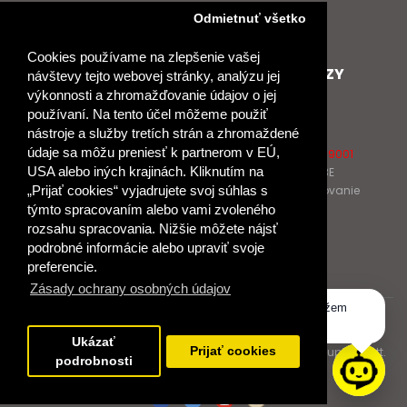
Nové heslo
Odmietnuť všetko
GDPR
Cookies používame na zlepšenie vašej
SPOLUPRACUJEME
ĎALŠIE ODKAZY
návštevy tejto webovej stránky, analýzu jej
výkonnosti a zhromažďovanie údajov o jej
Podporujeme
O Raabe
používaní. Na tento účel môžeme použiť
Naše projekty
O Klett
nástroje a služby tretích strán a zhromaždené
Spolupracujeme
Naši autori
údaje sa môžu preniesť k partnerom v EÚ,
Pošlite nám správu
Certifikát kvality ISO 9001
USA alebo iných krajinách. Kliknutím na
Klientska zóna RAABE
Katalógy na prelistovanie
„Prijať cookies“ vyjadrujete svoj súhlas s
týmto spracovaním alebo vami zvoleného
rozsahu spracovania. Nižšie môžete nájsť
NÁKUP
podrobné informácie alebo upraviť svoje
Odstúpiť od zmluvy
preferencie.
Zásady ochrany osobných údajov
Dobrý deň, ako vám môžem
© 2017 Dr. Josef Raabe Slovensko, s.r.o.
pomôcť?
Ukázať
Dr. Josef Raabe Slovensko, s.r.o., člen medzinárodnej skupiny Klett.
Prijať cookies
podrobnosti
Spoločne ku kvalitnému vzdelávaniu.