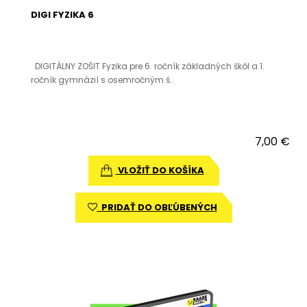
DIGI FYZIKA 6
DIGITÁLNY ZOŠIT Fyzika pre 6. ročník základných škôl a 1.
ročník gymnázií s osemročným š..
7,00 €
VLOŽIŤ DO KOŠÍKA
PRIDAŤ DO OBĽÚBENÝCH