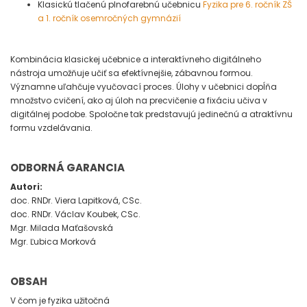
Klasickú tlačenú plnofarebnú učebnicu
Fyzika pre 6. ročník ZŠ
a 1. ročník osemročných gymnázií
Kombinácia klasickej učebnice a interaktívneho digitálneho
nástroja umožňuje učiť sa efektívnejšie, zábavnou formou.
Významne uľahčuje vyučovací proces. Úlohy v učebnici dopĺňa
množstvo cvičení, ako aj úloh na precvičenie a fixáciu učiva v
digitálnej podobe. Spoločne tak predstavujú jedinečnú a atraktívnu
formu vzdelávania.
ODBORNÁ GARANCIA
Autori:
doc. RNDr. Viera Lapitková, CSc.
doc. RNDr. Václav Koubek, CSc.
Mgr. Milada Maťašovská
Mgr. Ľubica Morková
OBSAH
V čom je fyzika užitočná