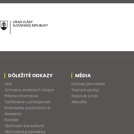
DÔLEŽITÉ ODKAZY
MÉDIA
FAQ
Kontakt pre médiá
Ochrana osobných údajov
Tlačové správy
Právne informácie
Napísali o nás
Vyhlásenie o prístupnosti
Aktuality
Podmienky používania AI
Asistenta
Kontakt
Obchodní konzultanti
Obchodné podmienky