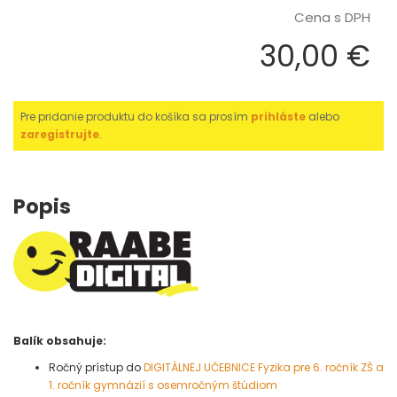
Cena s DPH
30,00 €
Pre pridanie produktu do košíka sa prosím
prihláste
alebo
zaregistrujte
.
Popis
Balík obsahuje:
Ročný prístup do
DIGITÁLNEJ UČEBNICE Fyzika pre 6. ročník ZŠ a
1. ročník gymnázií s osemročným štúdiom