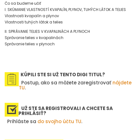
Čo sa budeme učiť
I. SKÚMANIE VLASTNOSTÍ KVAPALÍN, PLYNOV, TUHÝCH LÁTOK A TELIES
Vlastnosti kvapalín a plynov
Vlastnosti tuhých látok a telies
II. SPRÁVANIE TELIES V KVAPALINÁCH A PLYNOCH
Správanie telies v kvapalinách
Správanie telies v plynoch
KÚPILI STE SI UŽ TENTO DIGI TITUL?
Postup, ako sa môžete zaregistrovať
nájdete
TU
.
UŽ STE SA REGISTROVALI A CHCETE SA
PRIHLÁSIŤ?
Prihláste sa
do svojho účtu TU
.