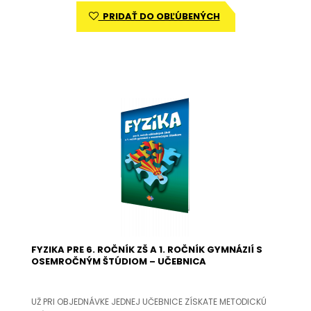
PRIDAŤ DO OBĽÚBENÝCH
FYZIKA PRE 6. ROČNÍK ZŠ A 1. ROČNÍK GYMNÁZIÍ S
OSEMROČNÝM ŠTÚDIOM – UČEBNICA
UŽ PRI OBJEDNÁVKE JEDNEJ UČEBNICE ZÍSKATE METODICKÚ