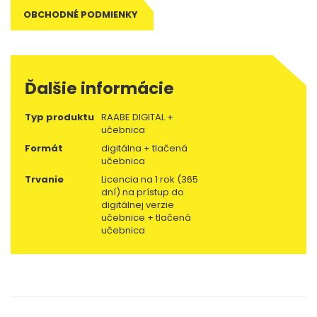
OBCHODNÉ PODMIENKY
Ďalšie informácie
Typ produktu
RAABE DIGITAL +
učebnica
Formát
digitálna + tlačená
učebnica
Trvanie
Licencia na 1 rok (365
dní) na prístup do
digitálnej verzie
učebnice + tlačená
učebnica