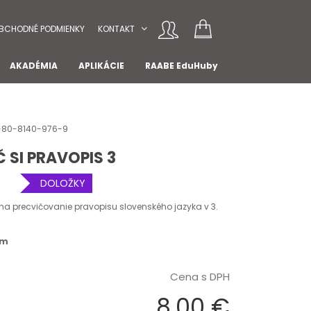
BCHODNÉ PODMIENKY
KONTAKT
AKADÉMIA
APLIKÁCIE
RAABE EduHuby
78-80-8140-976-9
Č SI PRAVOPIS 3
DOLOŽKY
na precvičovanie pravopisu slovenského jazyka v 3.
om
Cena s DPH
8,00 €