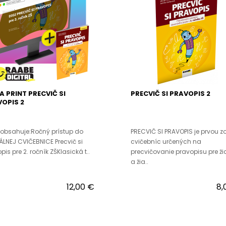
 A PRINT PRECVIČ SI
PRECVIČ SI PRAVOPIS 2
OPIS 2
 obsahuje:Ročný prístup do
PRECVIČ SI PRAVOPIS je prvou zo
ÁLNEJ CVIČEBNICE Precvič si
cvičebníc určených na
pis pre 2. ročník ZŠKlasická t..
precvičovanie pravopisu pre ži
a žia..
12,00 €
8,