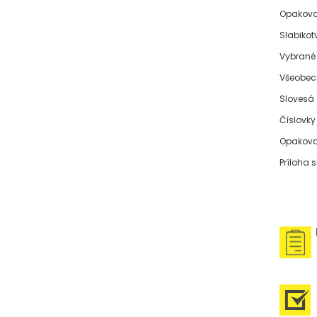
Opakovan
Slabikot
Vybrané
Všeobec
Slovesá
Číslovky
Opakova
Príloha s
U
P