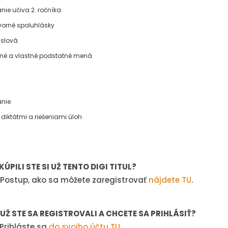
ie učiva 2. ročníka
vorné spoluhlásky
 slová
né a vlastné podstatné mená
nie
 diktátmi a riešeniami úloh
KÚPILI STE SI UŽ TENTO DIGI TITUL?
Postup, ako sa môžete zaregistrovať
nájdete TU
.
Ž STE SA REGISTROVALI A CHCETE SA PRIHLÁSIŤ?
rihláste sa
do svojho účtu TU
.