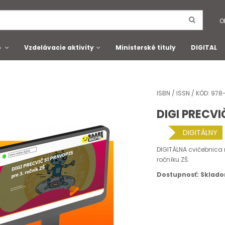
O
o
Vzdelávacie aktivity
Ministerské tituly
DIGITAL
ISBN / ISSN / KÓD: 9
DIGI PRECVI
DIGITÁLNY
DIGITÁLNA cvičebnica 
ročníku ZŠ.
Dostupnosť: Sklad