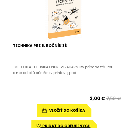
TECHNIKA PRE 5. ROČNÍK ZŠ
METODIKA TECHNIKA ONLINE a ZADARMO!V prípade záujmu
o metodickú príručku v printovej pod..
2,00 €
7,50 €
VLOŽIŤ DO KOŠÍKA
PRIDAŤ DO OBĽÚBENÝCH