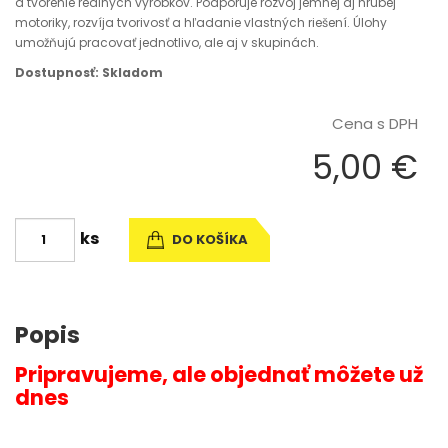
a tvorenie reálnych výrobkov. Podporuje rozvoj jemnej aj hrubej
motoriky, rozvíja tvorivosť a hľadanie vlastných riešení. Úlohy
umožňujú pracovať jednotlivo, ale aj v skupinách.
Dostupnosť: Skladom
Cena s DPH
5,00 €
ks
DO KOŠÍKA
Popis
Pripravujeme, ale objednať môžete už
dnes