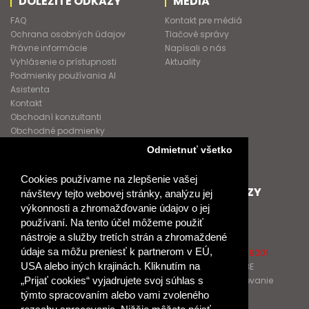
DÔLEŽITÉ ODKAZY
MÉDIA
FAQ
Kontakt pre médiá
Ochrana osobných údajov
Tlačové správy
Právne informácie
Napísali o nás
Vyhlásenie o prístupnosti
Aktuality
Podmienky používania AI
Asistenta
Kontakt
Obchodní konzultanti
Obchodné podmienky
Nové heslo
Odmietnuť všetko
GDPR
Cookies používame na zlepšenie vašej
SPOLUPRACUJEME
ĎALŠIE ODKAZY
návštevy tejto webovej stránky, analýzu jej
výkonnosti a zhromažďovanie údajov o jej
Podporujeme
O Raabe
používaní. Na tento účel môžeme použiť
Naše projekty
O Klett
nástroje a služby tretích strán a zhromaždené
Spolupracujeme
Naši autori
údaje sa môžu preniesť k partnerom v EÚ,
Pošlite nám správu
Certifikát kvality ISO 9001
USA alebo iných krajinách. Kliknutím na
Klientska zóna RAABE
Katalógy na prelistovanie
„Prijať cookies“ vyjadrujete svoj súhlas s
týmto spracovaním alebo vami zvoleného