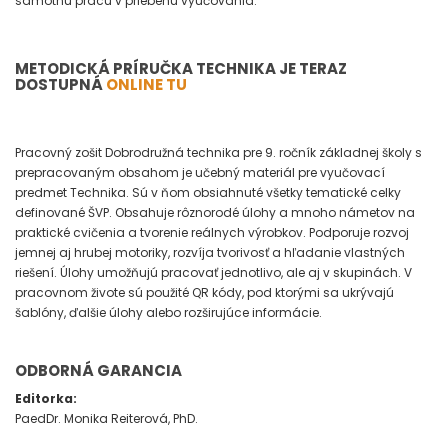
samotnú prácu v priebehu vyučovania.
METODICKÁ PRÍRUČKA TECHNIKA JE TERAZ
DOSTUPNÁ
ONLINE TU
Pracovný zošit Dobrodružná technika pre 9. ročník základnej školy s
prepracovaným obsahom je učebný materiál pre vyučovací
predmet Technika. Sú v ňom obsiahnuté všetky tematické celky
definované ŠVP. Obsahuje rôznorodé úlohy a mnoho námetov na
praktické cvičenia a tvorenie reálnych výrobkov. Podporuje rozvoj
jemnej aj hrubej motoriky, rozvíja tvorivosť a hľadanie vlastných
riešení. Úlohy umožňujú pracovať jednotlivo, ale aj v skupinách. V
pracovnom živote sú použité QR kódy, pod ktorými sa ukrývajú
šablóny, ďalšie úlohy alebo rozširujúce informácie.
ODBORNÁ GARANCIA
Editorka:
PaedDr. Monika Reiterová, PhD.