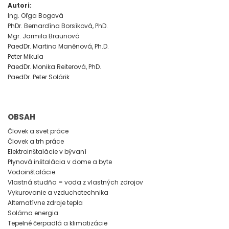
Autori:
Ing. Oľga Bogová
PhDr. Bernardína Borsíková, PhD.
Mgr. Jarmila Braunová
PaedDr. Martina Maněnová, Ph.D.
Peter Mikula
PaedDr. Monika Reiterová, PhD.
PaedDr. Peter Solárik
OBSAH
Človek a svet práce
Človek a trh práce
Elektroinštalácie v bývaní
Plynová inštalácia v dome a byte
Vodoinštalácie
Vlastná studňa = voda z vlastných zdrojov
Vykurovanie a vzduchotechnika
Alternatívne zdroje tepla
Solárna energia
Tepelné čerpadlá a klimatizácie