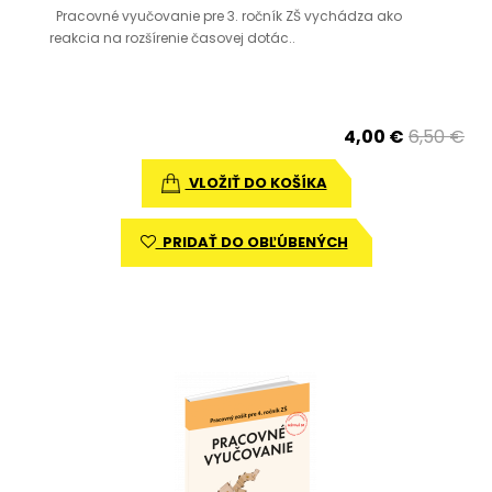
Pracovné vyučovanie pre 3. ročník ZŠ vychádza ako
reakcia na rozšírenie časovej dotác..
4,00 €
6,50 €
VLOŽIŤ DO KOŠÍKA
PRIDAŤ DO OBĽÚBENÝCH