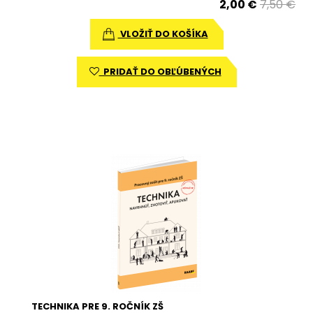
2,00 €
7,50 €
VLOŽIŤ DO KOŠÍKA
PRIDAŤ DO OBĽÚBENÝCH
TECHNIKA PRE 9. ROČNÍK ZŠ