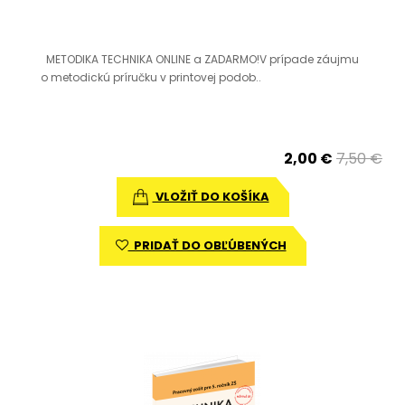
METODIKA TECHNIKA ONLINE a ZADARMO!V prípade záujmu
o metodickú príručku v printovej podob..
2,00 €
7,50 €
VLOŽIŤ DO KOŠÍKA
PRIDAŤ DO OBĽÚBENÝCH