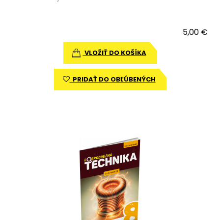
5,00 €
VLOŽIŤ DO KOŠÍKA
PRIDAŤ DO OBĽÚBENÝCH