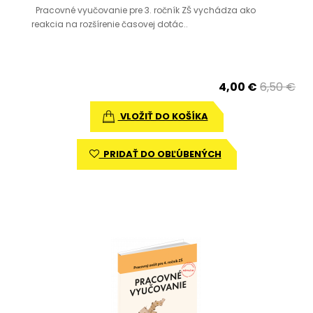
Pracovné vyučovanie pre 3. ročník ZŠ vychádza ako
reakcia na rozšírenie časovej dotác..
4,00 €
6,50 €
VLOŽIŤ DO KOŠÍKA
PRIDAŤ DO OBĽÚBENÝCH