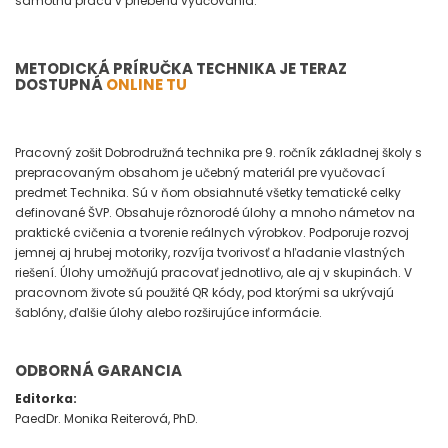
samotnú prácu v priebehu vyučovania.
METODICKÁ PRÍRUČKA TECHNIKA JE TERAZ
DOSTUPNÁ
ONLINE TU
Pracovný zošit Dobrodružná technika pre 9. ročník základnej školy s
prepracovaným obsahom je učebný materiál pre vyučovací
predmet Technika. Sú v ňom obsiahnuté všetky tematické celky
definované ŠVP. Obsahuje rôznorodé úlohy a mnoho námetov na
praktické cvičenia a tvorenie reálnych výrobkov. Podporuje rozvoj
jemnej aj hrubej motoriky, rozvíja tvorivosť a hľadanie vlastných
riešení. Úlohy umožňujú pracovať jednotlivo, ale aj v skupinách. V
pracovnom živote sú použité QR kódy, pod ktorými sa ukrývajú
šablóny, ďalšie úlohy alebo rozširujúce informácie.
ODBORNÁ GARANCIA
Editorka:
PaedDr. Monika Reiterová, PhD.