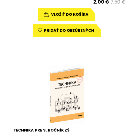
2,00 €
7,50 €
VLOŽIŤ DO KOŠÍKA
PRIDAŤ DO OBĽÚBENÝCH
TECHNIKA PRE 9. ROČNÍK ZŠ