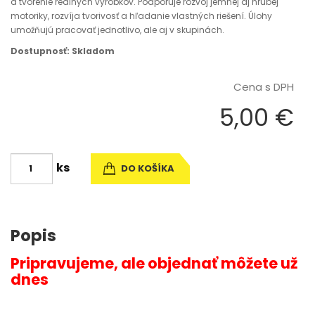
a tvorenie reálnych výrobkov. Podporuje rozvoj jemnej aj hrubej
motoriky, rozvíja tvorivosť a hľadanie vlastných riešení. Úlohy
umožňujú pracovať jednotlivo, ale aj v skupinách.
Dostupnosť: Skladom
Cena s DPH
5,00 €
ks
DO KOŠÍKA
Popis
Pripravujeme, ale objednať môžete už
dnes