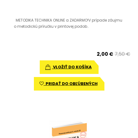
METODIKA TECHNIKA ONLINE a ZADARMO!V prípade záujmu
o metodickú príručku v printovej podob..
2,00 €
7,50 €
VLOŽIŤ DO KOŠÍKA
PRIDAŤ DO OBĽÚBENÝCH