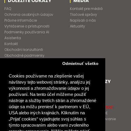
DÔLEŽITÉ ODKAZY
MÉDIA
FAQ
Kontakt pre médiá
Ochrana osobných údajov
Tlačové správy
Právne informácie
Napísali o nás
Vyhlásenie o prístupnosti
Aktuality
Podmienky používania AI
Asistenta
Kontakt
Obchodní konzultanti
Obchodné podmienky
Nové heslo
Odmietnuť všetko
GDPR
Cookies používame na zlepšenie vašej
SPOLUPRACUJEME
ĎALŠIE ODKAZY
návštevy tejto webovej stránky, analýzu jej
výkonnosti a zhromažďovanie údajov o jej
Podporujeme
O Raabe
používaní. Na tento účel môžeme použiť
Naše projekty
O Klett
nástroje a služby tretích strán a zhromaždené
Spolupracujeme
Naši autori
údaje sa môžu preniesť k partnerom v EÚ,
Pošlite nám správu
Certifikát kvality ISO 9001
USA alebo iných krajinách. Kliknutím na
Klientska zóna RAABE
Katalógy na prelistovanie
„Prijať cookies“ vyjadrujete svoj súhlas s
týmto spracovaním alebo vami zvoleného