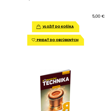
5,00 €
VLOŽIŤ DO KOŠÍKA
PRIDAŤ DO OBĽÚBENÝCH