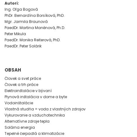
Autori:
Ing. Oľga Bogová
PhDr. Bernardína Borsíková, PhD.
Mgr. Jarmila Braunová
PaedDr. Martina Maněnová, Ph.D.
Peter Mikula
PaedDr. Monika Reiterová, PhD.
PaedDr. Peter Solárik
OBSAH
Človek a svet práce
Človek a trh práce
Elektroinštalácie v bývaní
Plynová inštalácia v dome a byte
Vodoinštalácie
Vlastná studňa = voda z vlastných zdrojov
Vykurovanie a vzduchotechnika
Alternatívne zdroje tepla
Solárna energia
Tepelné čerpadlá a klimatizácie