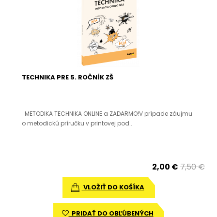
TECHNIKA PRE 5. ROČNÍK ZŠ
METODIKA TECHNIKA ONLINE a ZADARMO!V prípade záujmu
o metodickú príručku v printovej pod..
2,00 €
7,50 €
VLOŽIŤ DO KOŠÍKA
PRIDAŤ DO OBĽÚBENÝCH