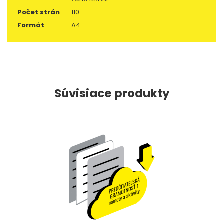
Počet strán
110
Formát
A4
Súvisiace produkty