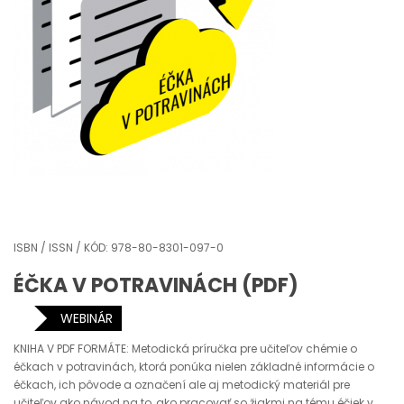
ISBN / ISSN / KÓD: 978-80-8301-097-0
ÉČKA V POTRAVINÁCH (PDF)
WEBINÁR
KNIHA V PDF FORMÁTE: Metodická príručka pre učiteľov chémie o
éčkach v potravinách, ktorá ponúka nielen základné informácie o
éčkach, ich pôvode a označení ale aj metodický materiál pre
učiteľov ako návod na to, ako pracovať so žiakmi na tému éčiek v