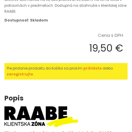
potravinách v predmetoch. Dostupná na stiahnutie v klientskej zóne
RAABE.
Dostupnosť: Skladom
Cena s DPH
19,50 €
Pre pridanie produktu do košíka sa prosím
prihláste
alebo
zaregistrujte
.
Popis