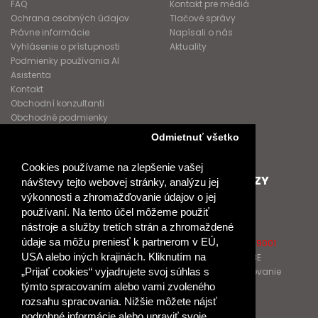
FAQ
Kontakt pre médiá
Ochrana osobných údajov
Tlačové správy
Právne informácie
Napísali o nás
Vyhlásenie o prístupnosti
Aktuality
Podmienky používania AI
Asistenta
Kontakt
Obchodní konzultanti
Obchodné podmienky
Nové heslo
Odmietnuť všetko
GDPR
Cookies používame na zlepšenie vašej
SPOLUPRACUJEME
ĎALŠIE ODKAZY
návštevy tejto webovej stránky, analýzu jej
výkonnosti a zhromažďovanie údajov o jej
Podporujeme
O Raabe
používaní. Na tento účel môžeme použiť
Naše projekty
O Klett
nástroje a služby tretích strán a zhromaždené
Spolupracujeme
Naši autori
údaje sa môžu preniesť k partnerom v EÚ,
Pošlite nám správu
Certifikát kvality ISO 9001
USA alebo iných krajinách. Kliknutím na
Klientska zóna RAABE
Katalógy na prelistovanie
„Prijať cookies“ vyjadrujete svoj súhlas s
týmto spracovaním alebo vami zvoleného
rozsahu spracovania. Nižšie môžete nájsť
NÁKUP
podrobné informácie alebo upraviť svoje