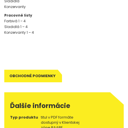
Sladidlá
Konzervanty
Pracovné listy
Farbivá 1 – 4
Sladidlá 1 – 4
Konzervanty 1 – 4
Tagy: metodická príručka, metodika, metodické poznámky, príručka
pre učiteľa, poznámky pre učiteľa, zošit pre učiteľa, pre učiteľa,
príručka učiteľa, metodika výučby, didaktika
OBCHODNÉ PODMIENKY
Ďalšie informácie
Typ produktu
titul v PDF formáte
dostupný v Klientskej
zóne RAABE