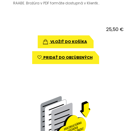
RAABE. Brožúra v PDF formáte dostupná v Klientk..
25,50 €
VLOŽIŤ DO KOŠÍKA
PRIDAŤ DO OBĽÚBENÝCH