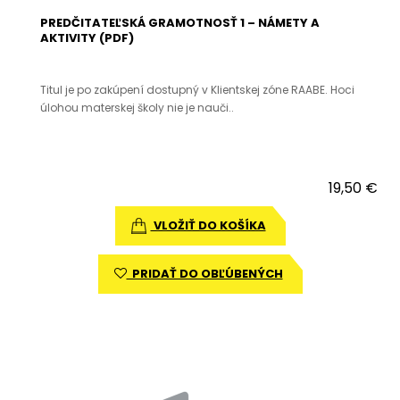
PREDČITATEĽSKÁ GRAMOTNOSŤ 1 – NÁMETY A
AKTIVITY (PDF)
Titul je po zakúpení dostupný v Klientskej zóne RAABE. Hoci
úlohou materskej školy nie je nauči..
19,50 €
VLOŽIŤ DO KOŠÍKA
PRIDAŤ DO OBĽÚBENÝCH