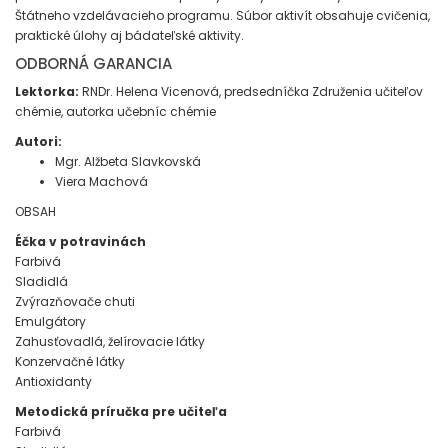
Štátneho vzdelávacieho programu. Súbor aktivít obsahuje cvičenia,
praktické úlohy aj bádateľské aktivity.
ODBORNÁ GARANCIA
Lektorka:
RNDr. Helena Vicenová, predsedníčka Združenia učiteľov
chémie, autorka učebníc chémie
Autori:
Mgr. Alžbeta Slavkovská
Viera Machová
OBSAH
Éčka v potravinách
Farbivá
Sladidlá
Zvýrazňovače chuti
Emulgátory
Zahusťovadlá, želírovacie látky
Konzervačné látky
Antioxidanty
Metodická príručka pre učiteľa
Farbivá