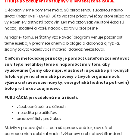
Titul je po zakúpení dostupný v Klientskej zóne RAABE.
O éčkach vieme pomerne málo. Sú prirodzenou súčasťou nášho
života (napr. kyslík E948). Sú to vlastne prídavné látky, ktoré slúžia na
vylepšenie vlastností potravín. Len málokto však vie, ktoré éčka sú
naozaj škodlivé a ktoré, naopak, zdraviu prospešné.
Aj napriek tomu, že Štátny vzdelávací program venuje pozornosť
téme éčiek aj v predmete chémia biológia a dokonca aj fyzika,
žiadny takýto vzdelávací materiál doteraz neexistoval.
Cieľom metodickej príručky je pomôcť učiteľom zorientovať
sa v tejto neľahkej téme a napomôcť im v tom, aby
vyučovanie (témy ako napr. vlastnosti a použitie prírodných
látok, vplyv na chemické procesy v živých organizmoch,
výživa a stravovacie návyky, energetická hodnota potravín)
bolo pre žiakov zaujímavé.
PUBLIKÁCIA je rozdelená na tri časti:
všeobecnú teóriu o éčkach,
metodiku pre učiteľov,
pracovné listy pre žiakov.
Aktivity v pracovných listoch sú spracované tak, aby učiteľ
pomocou nich dokázal naplniť výkonový a obsahový štandard