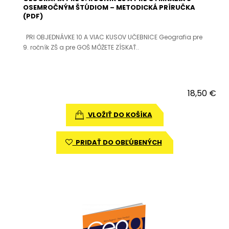
OSEMROČNÝM ŠTÚDIOM – METODICKÁ PRÍRUČKA
(PDF)
PRI OBJEDNÁVKE 10 A VIAC KUSOV UČEBNICE Geografia pre
9. ročník ZŠ a pre GOŠ MÔŽETE ZÍSKAŤ..
18,50 €
VLOŽIŤ DO KOŠÍKA
PRIDAŤ DO OBĽÚBENÝCH