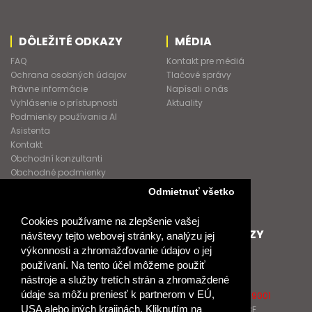
DÔLEŽITÉ ODKAZY
MÉDIA
FAQ
Kontakt pre médiá
Ochrana osobných údajov
Tlačové správy
Právne informácie
Napísali o nás
Vyhlásenie o prístupnosti
Aktuality
Podmienky používania AI
Asistenta
Kontakt
Obchodní konzultanti
Obchodné podmienky
Nové heslo
Odmietnuť všetko
GDPR
Cookies používame na zlepšenie vašej
SPOLUPRACUJEME
ĎALŠIE ODKAZY
návštevy tejto webovej stránky, analýzu jej
výkonnosti a zhromažďovanie údajov o jej
Podporujeme
O Raabe
používaní. Na tento účel môžeme použiť
Naše projekty
O Klett
nástroje a služby tretích strán a zhromaždené
Spolupracujeme
Naši autori
údaje sa môžu preniesť k partnerom v EÚ,
Pošlite nám správu
Certifikát kvality ISO 9001
USA alebo iných krajinách. Kliknutím na
Klientska zóna RAABE