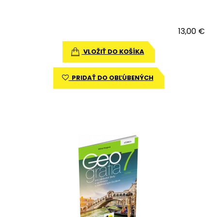
13,00 €
VLOŽIŤ DO KOŠÍKA
PRIDAŤ DO OBĽÚBENÝCH