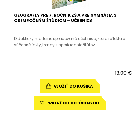
GEOGRAFIA PRE 7. ROČNÍK ZŠ A PRE GYMNÁZIÁ S
OSEMROČNÝM ŠTÚDIOM – UČEBNICA
Didakticky moderne spracovaná učebnica, ktorá reflektuje
súčasné fakty, trendy, usporiadanie štátov ..
13,00 €
VLOŽIŤ DO KOŠÍKA
PRIDAŤ DO OBĽÚBENÝCH