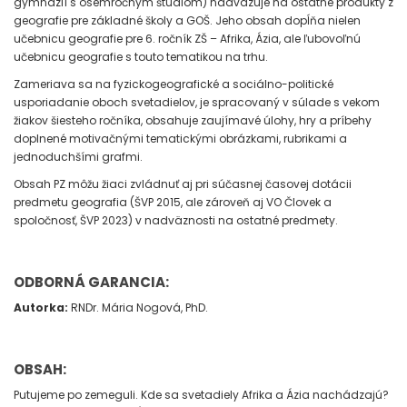
gymnázií s osemročným štúdiom) nadväzuje na ostatné produkty z
geografie pre základné školy a GOŠ. Jeho obsah dopĺňa nielen
učebnicu geografie pre 6. ročník ZŠ – Afrika, Ázia, ale ľubovoľnú
učebnicu geografie s touto tematikou na trhu.
Zameriava sa na fyzickogeografické a sociálno-politické
usporiadanie oboch svetadielov, je spracovaný v súlade s vekom
žiakov šiesteho ročníka, obsahuje zaujímavé úlohy, hry a príbehy
doplnené motivačnými tematickými obrázkami, rubrikami a
jednoduchšími grafmi.
Obsah PZ môžu žiaci zvládnuť aj pri súčasnej časovej dotácii
predmetu geografia (ŠVP 2015, ale zároveň aj VO Človek a
spoločnosť, ŠVP 2023) v nadväznosti na ostatné predmety.
ODBORNÁ GARANCIA:
Autorka:
RNDr. Mária Nogová, PhD.
OBSAH:
Putujeme po zemeguli. Kde sa svetadiely Afrika a Ázia nachádzajú?