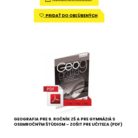
PRIDAŤ DO OBĽÚBENÝCH
GEOGRAFIA PRE 9. ROČNÍK ZŠ A PRE GYMNÁZIÁ S
OSEMROČNÝM ŠTÚDIOM – ZOŠIT PRE UČITEĽA (PDF)