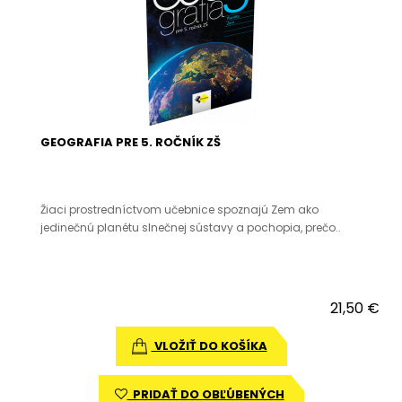
GEOGRAFIA PRE 5. ROČNÍK ZŠ
Žiaci prostredníctvom učebnice spoznajú Zem ako
jedinečnú planétu slnečnej sústavy a pochopia, prečo..
21,50 €
VLOŽIŤ DO KOŠÍKA
PRIDAŤ DO OBĽÚBENÝCH