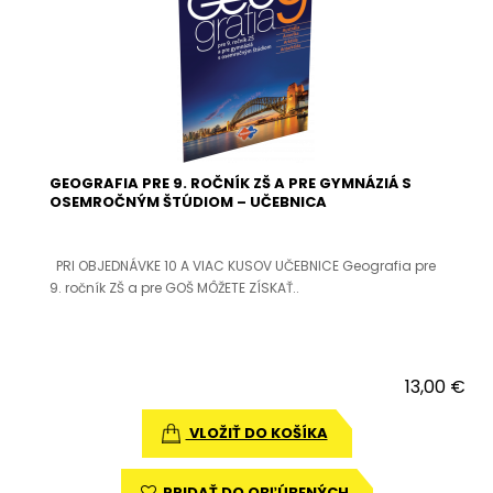
GEOGRAFIA PRE 9. ROČNÍK ZŠ A PRE GYMNÁZIÁ S
OSEMROČNÝM ŠTÚDIOM – UČEBNICA
PRI OBJEDNÁVKE 10 A VIAC KUSOV UČEBNICE Geografia pre
9. ročník ZŠ a pre GOŠ MÔŽETE ZÍSKAŤ..
13,00 €
VLOŽIŤ DO KOŠÍKA
PRIDAŤ DO OBĽÚBENÝCH