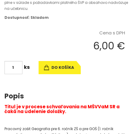
plne v súlade s požiadavkami platného ŠVP a obsahovo nadväzuje
na učebnicu.
Dostupnosť: Skladom
Cena s DPH
6,00 €
ks
DO KOŠÍKA
Popis
Titul je v procese schvaľovania na MŠVVaM SR a
čaká na udelenie doložky.
Pracovný zošit Geografia pre 6. ročník ZŠ a pre GOŠ (1. ročník