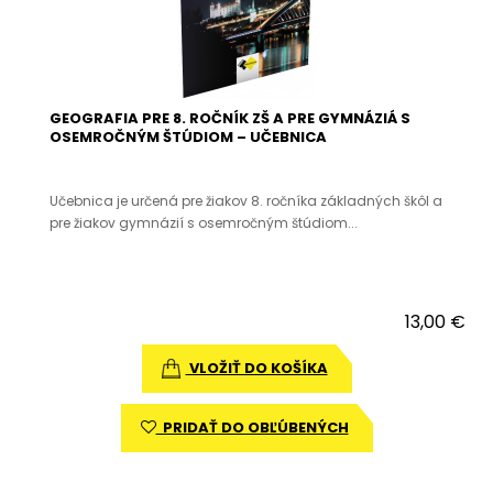
GEOGRAFIA PRE 8. ROČNÍK ZŠ A PRE GYMNÁZIÁ S
OSEMROČNÝM ŠTÚDIOM – UČEBNICA
Učebnica je určená pre žiakov 8. ročníka základných škôl a
pre žiakov gymnázií s osemročným štúdiom...
13,00 €
VLOŽIŤ DO KOŠÍKA
PRIDAŤ DO OBĽÚBENÝCH