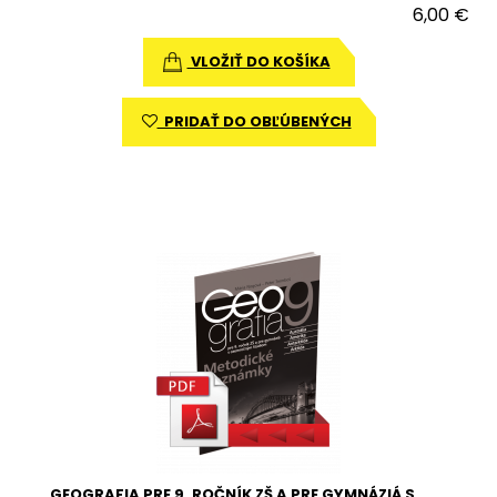
6,00 €
VLOŽIŤ DO KOŠÍKA
PRIDAŤ DO OBĽÚBENÝCH
GEOGRAFIA PRE 9. ROČNÍK ZŠ A PRE GYMNÁZIÁ S