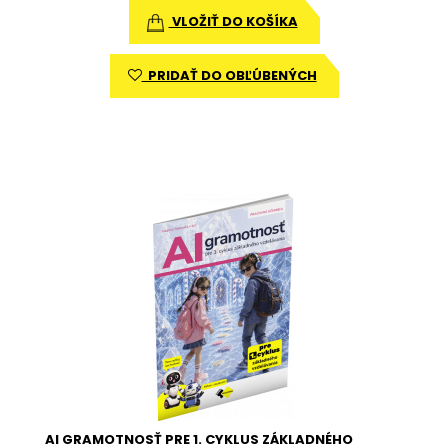
VLOŽIŤ DO KOŠÍKA
PRIDAŤ DO OBĽÚBENÝCH
AI GRAMOTNOSŤ PRE 1. CYKLUS ZÁKLADNÉHO