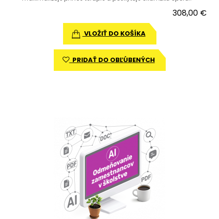
308,00 €
VLOŽIŤ DO KOŠÍKA
PRIDAŤ DO OBĽÚBENÝCH