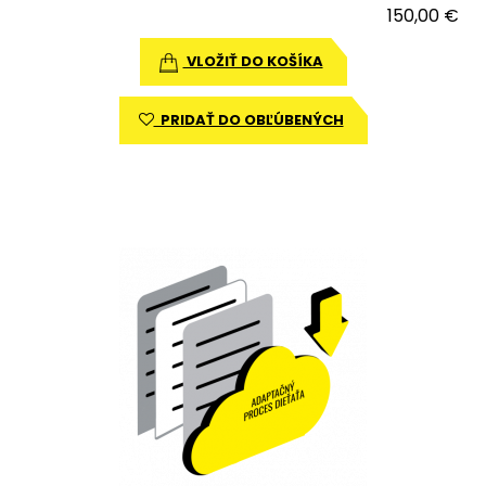
150,00 €
VLOŽIŤ DO KOŠÍKA
PRIDAŤ DO OBĽÚBENÝCH