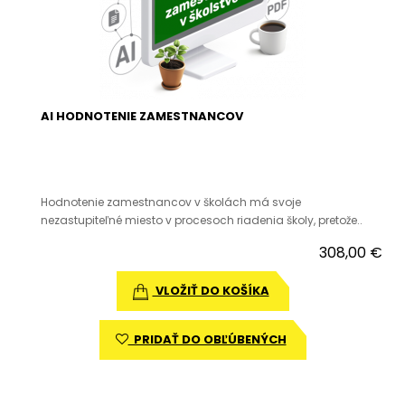
AI HODNOTENIE ZAMESTNANCOV
Hodnotenie zamestnancov v školách má svoje
nezastupiteľné miesto v procesoch riadenia školy, pretože..
308,00 €
VLOŽIŤ DO KOŠÍKA
PRIDAŤ DO OBĽÚBENÝCH