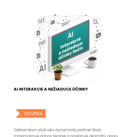
AI INTERAKCIE A NEŽIADUCE ÚČINKY
NOVINKA
Odborníkom slúži ako dynamický partner, ktorý
maximalizuje prínos terapie a poskytuje okamžitú oporu..