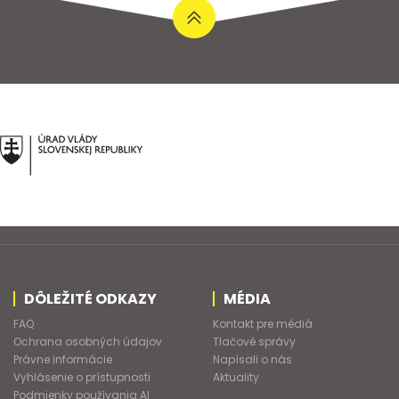
DÔLEŽITÉ ODKAZY
MÉDIA
FAQ
Kontakt pre médiá
Ochrana osobných údajov
Tlačové správy
Právne informácie
Napísali o nás
Vyhlásenie o prístupnosti
Aktuality
Podmienky používania AI