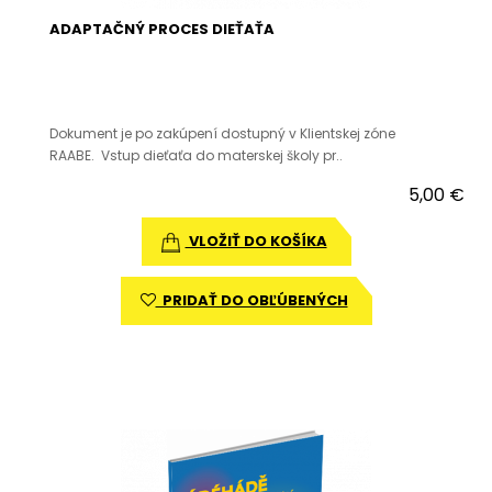
ADAPTAČNÝ PROCES DIEŤAŤA
Dokument je po zakúpení dostupný v Klientskej zóne
RAABE. Vstup dieťaťa do materskej školy pr..
5,00 €
VLOŽIŤ DO KOŠÍKA
PRIDAŤ DO OBĽÚBENÝCH