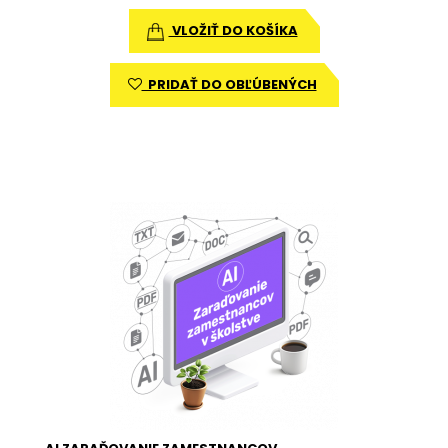
VLOŽIŤ DO KOŠÍKA
PRIDAŤ DO OBĽÚBENÝCH