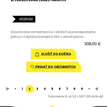
AI ZARAĎOVANIE ZAMESTNANCOV
WEBINÁR
Zaraďovanie zamestnancov v školách je pravdepodobne
jednou z najdotazovanejších tém z oblasti person..
308,00 €
VLOŽIŤ DO KOŠÍKA
PRIDAŤ DO OBĽÚBENÝCH
|<
<
1
3
4
5
6
7
8
9
>
>|
2
Zobrazenie 16 až 30 z 1387 (93 stránok)