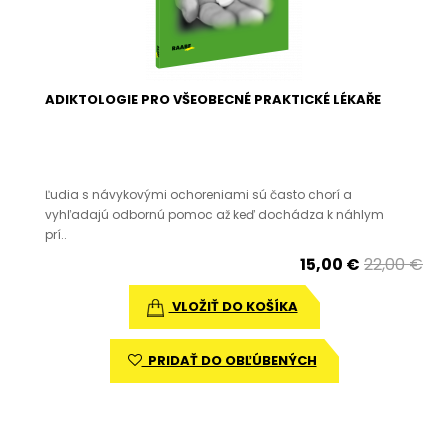
ADIKTOLOGIE PRO VŠEOBECNÉ PRAKTICKÉ LÉKAŘE
Ľudia s návykovými ochoreniami sú často chorí a
vyhľadajú odbornú pomoc až keď dochádza k náhlym
prí..
15,00 €
22,00 €
VLOŽIŤ DO KOŠÍKA
PRIDAŤ DO OBĽÚBENÝCH