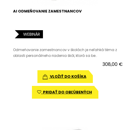
AI ODMEŇOVANIE ZAMESTNANCOV
WEBINÁR
Odmeňovanie zamestnancov v školách je neľahká téma z
oblasti personálneho riadenia škôl, ktorá sa be..
308,00 €
VLOŽIŤ DO KOŠÍKA
PRIDAŤ DO OBĽÚBENÝCH