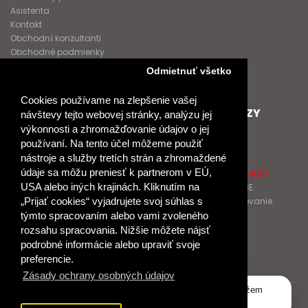
Asistenta
Kontakt
Obchodní konzultanti
Obchodné podmienky
Nové heslo
Odmietnuť všetko
GDPR
Cookies používame na zlepšenie vašej
SPOLUPRACUJEME
ĎALŠIE ODKAZY
návštevy tejto webovej stránky, analýzu jej
výkonnosti a zhromažďovanie údajov o jej
Podporujeme
O Raabe
používaní. Na tento účel môžeme použiť
Naše projekty
O Klett
nástroje a služby tretích strán a zhromaždené
Spolupracujeme
Naši autori
údaje sa môžu preniesť k partnerom v EÚ,
Pošlite nám správu
Certifikát kvality ISO 9001
USA alebo iných krajinách. Kliknutím na
Klientska zóna RAABE
„Prijať cookies“ vyjadrujete svoj súhlas s
Katalógy na prelistovanie
týmto spracovaním alebo vami zvoleného
rozsahu spracovania. Nižšie môžete nájsť
NÁKUP
podrobné informácie alebo upraviť svoje
Odstúpiť od zmluvy
preferencie.
Zásady ochrany osobných údajov
Dobrý deň, ako vám môžem
pomôcť?
© 2017 Dr. Josef Raabe Slovensko, s.r.o.