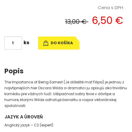
Cena s DPH
6,50 €
13,00 €
ks
DO KOŠÍKA
Popis
The Importance of Being Earnest (Je dôležité mať Filipa) je jednou z
najvtipnejších hier Oscara Wilda a dramatici ju opisujú ako triviálnu
komédiu pre vážnych ľudí. Uštipačnosť satiry tkvie v dôvtipe a
humore, ktorými Wilde odhaľuje banalitu a rozpor viktoriánskej
spoločnosti.
JAZYK A ÚROVEŇ
Anglický jazyk – C2 (expert)