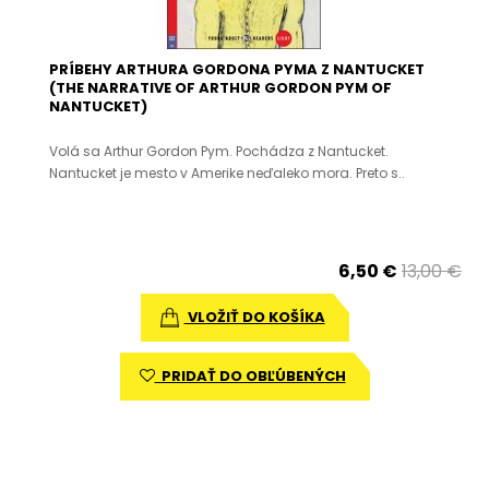
PRÍBEHY ARTHURA GORDONA PYMA Z NANTUCKET
(THE NARRATIVE OF ARTHUR GORDON PYM OF
NANTUCKET)
Volá sa Arthur Gordon Pym. Pochádza z Nantucket.
Nantucket je mesto v Amerike neďaleko mora. Preto s..
6,50 €
13,00 €
VLOŽIŤ DO KOŠÍKA
PRIDAŤ DO OBĽÚBENÝCH