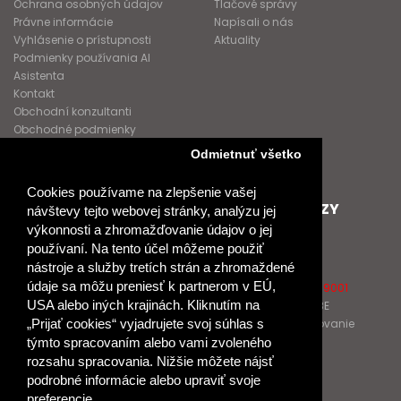
Ochrana osobných údajov
Tlačové správy
Právne informácie
Napísali o nás
Vyhlásenie o prístupnosti
Aktuality
Podmienky používania AI
Asistenta
Kontakt
Obchodní konzultanti
Obchodné podmienky
Nové heslo
Odmietnuť všetko
GDPR
Cookies používame na zlepšenie vašej
SPOLUPRACUJEME
ĎALŠIE ODKAZY
návštevy tejto webovej stránky, analýzu jej
výkonnosti a zhromažďovanie údajov o jej
Podporujeme
O Raabe
používaní. Na tento účel môžeme použiť
Naše projekty
O Klett
nástroje a služby tretích strán a zhromaždené
Spolupracujeme
Naši autori
údaje sa môžu preniesť k partnerom v EÚ,
Pošlite nám správu
Certifikát kvality ISO 9001
USA alebo iných krajinách. Kliknutím na
Klientska zóna RAABE
Katalógy na prelistovanie
„Prijať cookies“ vyjadrujete svoj súhlas s
týmto spracovaním alebo vami zvoleného
rozsahu spracovania. Nižšie môžete nájsť
NÁKUP
podrobné informácie alebo upraviť svoje
Odstúpiť od zmluvy
preferencie.