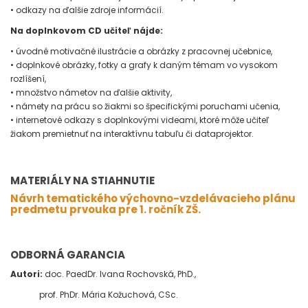
• odkazy na ďalšie zdroje informácií.
Na doplnkovom CD učiteľ nájde:
• úvodné motivačné ilustrácie a obrázky z pracovnej učebnice,
• doplnkové obrázky, fotky a grafy k daným témam vo vysokom
rozlíšení,
• množstvo námetov na ďalšie aktivity,
• námety na prácu so žiakmi so špecifickými poruchami učenia,
• internetové odkazy s doplnkovými videami, ktoré môže učiteľ
žiakom premietnuť na interaktívnu tabuľu či dataprojektor.
MATERIÁLY NA STIAHNUTIE
Návrh tematického výchovno-vzdelávacieho plánu
predmetu prvouka pre 1. ročník ZŠ.
ODBORNÁ GARANCIA
Autori:
doc. PaedDr. Ivana Rochovská, PhD.,
prof. PhDr. Mária Kožuchová, CSc.