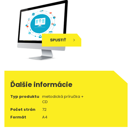
Ďalšie informácie
Typ produktu
metodická príručka +
CD
Počet strán
72
Formát
A4