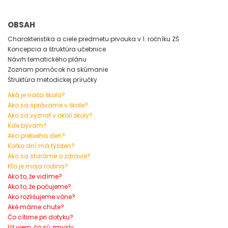
OBSAH
Charakteristika a ciele predmetu prvouka v 1. ročníku ZŠ
Koncepcia a štruktúra učebnice
Návrh tematického plánu
Zoznam pomôcok na skúmanie
Štruktúra metodickej príručky
Aká je naša škola?
Ako sa správame v škole?
Ako sa vyznať v okolí školy?
Kde bývam?
Ako prebieha deň?
Koľko dní má týždeň?
Ako sa staráme o zdravie?
Kto je moja rodina?
Ako to, že vidíme?
Ako to, že počujeme?
Ako rozlišujeme vône?
Aké máme chute?
Čo cítime pri dotyku?
Už viem, čo sú zmysly