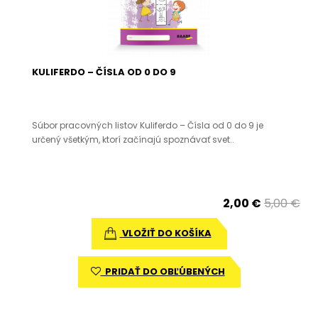
KULIFERDO – ČÍSLA OD 0 DO 9
Súbor pracovných listov Kuliferdo – Čísla od 0 do 9 je
určený všetkým, ktorí začínajú spoznávať svet..
2,00 €
5,00 €
VLOŽIŤ DO KOŠÍKA
PRIDAŤ DO OBĽÚBENÝCH