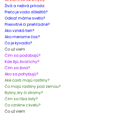
Živá a neživá príroda
Prečo je voda dôležitá?
Odkiaľ máme svetlo?
Priesvitné či priehľadné?
Ako vzniká tieň?
Ako meriame čas?
Čo je kyvadlo?
Čo už viem
Čím sa podobajú?
Kde žijú živočíchy?
Čím sa živia?
Ako sa pohybujú?
Aké časti majú rastliny?
Čo majú rastliny pod zemou?
Byliny, kry či stromy?
Čím sa líšia listy?
Čo vznikne z kvetu?
Čo už viem
Tagy: metodická príručka, metodika, metodické poznámky, príručka
pre učiteľa, poznámky pre učiteľa, zošit pre učiteľa, pre učiteľa,