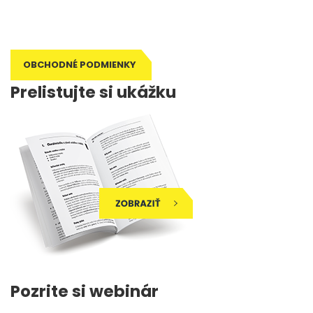
príručka učiteľa, metodika výučby, didaktika
OBCHODNÉ PODMIENKY
Prelistujte si ukážku
Pozrite si webinár