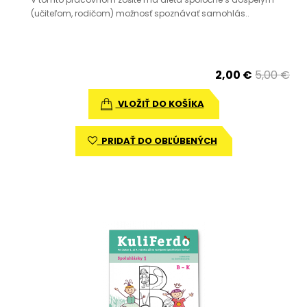
(učiteľom, rodičom) možnosť spoznávať samohlás..
2,00 €
5,00 €
VLOŽIŤ DO KOŠÍKA
PRIDAŤ DO OBĽÚBENÝCH