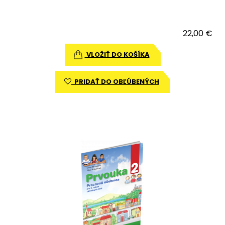
22,00 €
VLOŽIŤ DO KOŠÍKA
PRIDAŤ DO OBĽÚBENÝCH