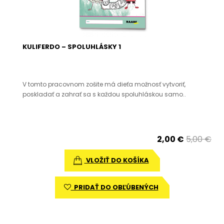
KULIFERDO – SPOLUHLÁSKY 1
V tomto pracovnom zošite má dieťa možnosť vytvoriť,
poskladať a zahrať sa s každou spoluhláskou samo..
2,00 €
5,00 €
VLOŽIŤ DO KOŠÍKA
PRIDAŤ DO OBĽÚBENÝCH