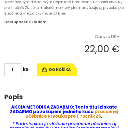
spracovaným didaktickým doplnkom k pracovnej učebnici prvouky
pre 1. ročník ZŠ. Je to materiál, na ktorý plne nadväzuje aj prvouka pre
2. ročník a metodický materiál k nej.
Dostupnosť: Skladom
Cena s DPH
22,00 €
ks
DO KOŠÍKA
Popis
AKCIA METODIKA ZADARMO: Tento titul získate
ZADARMO po zakúpení jedného kusu
pracovnej
učebnice Prvouka pre 1. ročník ZŠ
.
* Podmienkou je vloženie pracovnej učebnice aj