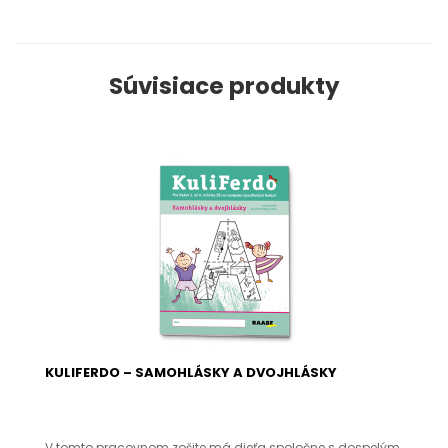
Súvisiace produkty
KULIFERDO – SAMOHLÁSKY A DVOJHLÁSKY
V tomto pracovnom zošite má dieťa spoločne s dospelým