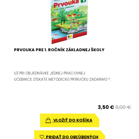
PRVOUKA PRE 1. ROČNÍK ZÁKLADNEJ ŠKOLY
UŽ PRI OBJEDNÁVKE JEDNEJ PRACOVNEJ
UČEBNICE ZÍSKATE METODICKÚ PRÍRUČKU ZADARMO *..
3,50 €
8,00 €
VLOŽIŤ DO KOŠÍKA
PRIDAŤ DO OBĽÚBENÝCH