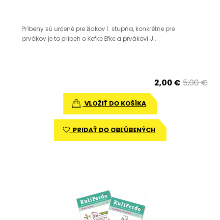
Príbehy sú určené pre žiakov 1. stupňa, konkrétne pre
prvákov je to príbeh o Kefke Efke a prvákovi J..
2,00 €
5,00 €
VLOŽIŤ DO KOŠÍKA
PRIDAŤ DO OBĽÚBENÝCH