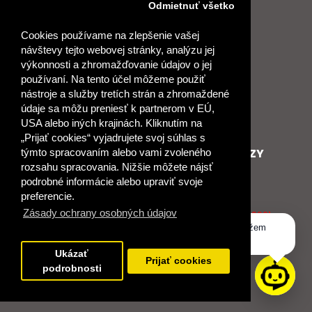
Odmietnuť všetko
Právne informácie
Napísali o nás
Vyhlásenie o prístupnosti
Aktuality
Cookies používame na zlepšenie vašej
Podmienky používania AI
Asistenta
návštevy tejto webovej stránky, analýzu jej
Kontakt
výkonnosti a zhromažďovanie údajov o jej
Obchodní konzultanti
používaní. Na tento účel môžeme použiť
Obchodné podmienky
nástroje a služby tretích strán a zhromaždené
Nové heslo
údaje sa môžu preniesť k partnerom v EÚ,
GDPR
USA alebo iných krajinách. Kliknutím na
„Prijať cookies“ vyjadrujete svoj súhlas s
SPOLUPRACUJEME
ĎALŠIE ODKAZY
týmto spracovaním alebo vami zvoleného
rozsahu spracovania. Nižšie môžete nájsť
Podporujeme
O Raabe
podrobné informácie alebo upraviť svoje
Naše projekty
O Klett
preferencie.
Spolupracujeme
Naši autori
Zásady ochrany osobných údajov
Pošlite nám správu
Certifikát kvality ISO 9001
Dobrý deň, ako vám môžem
Klientska zóna RAABE
pomôcť?
Katalógy na prelistovanie
Ukázať
Prijať cookies
podrobnosti
NÁKUP
Odstúpiť od zmluvy