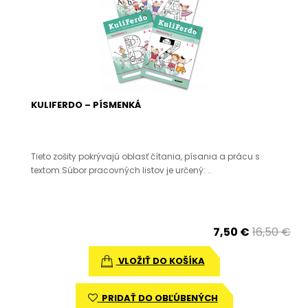
KULIFERDO – PÍSMENKÁ
Tieto zošity pokrývajú oblasť čítania, písania a prácu s
textom.Súbor pracovných listov je určený: ..
7,50 €
16,50 €
VLOŽIŤ DO KOŠÍKA
PRIDAŤ DO OBĽÚBENÝCH