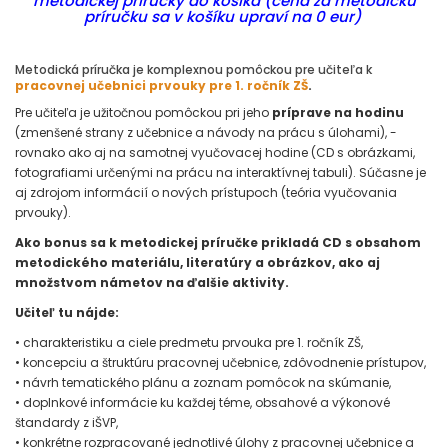
metodickej príručky do košíka (cena za metodickú
príručku sa v košíku upraví na 0 eur)
Metodická príručka je komplexnou pomôckou pre učiteľa k
pracovnej učebnici prvouky pre 1. ročník ZŠ
.
Pre učiteľa je užitočnou pomôckou pri jeho
príprave na hodinu
(zmenšené strany z učebnice a návody na prácu s úlohami), -
rovnako ako aj na samotnej vyučovacej hodine (CD s obrázkami,
fotografiami určenými na prácu na interaktívnej tabuli). Súčasne je
aj zdrojom informácií o nových prístupoch (teória vyučovania
prvouky).
Ako bonus sa k metodickej príručke prikladá CD s obsahom
metodického materiálu, literatúry a obrázkov, ako aj
množstvom námetov na ďalšie aktivity.
Učiteľ tu nájde:
• charakteristiku a ciele predmetu prvouka pre 1. ročník ZŠ,
• koncepciu a štruktúru pracovnej učebnice, zdôvodnenie prístupov,
• návrh tematického plánu a zoznam pomôcok na skúmanie,
• doplnkové informácie ku každej téme, obsahové a výkonové
štandardy z iŠVP,
• konkrétne rozpracované jednotlivé úlohy z pracovnej učebnice a