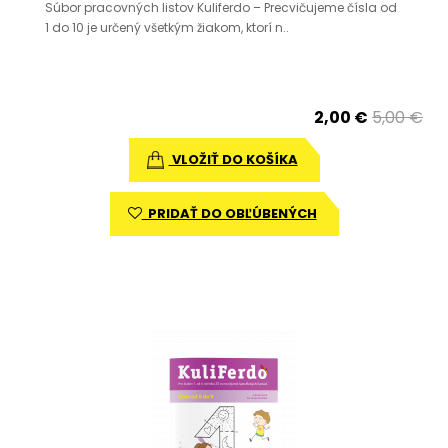
Súbor pracovných listov Kuliferdo – Precvičujeme čísla od
1 do 10 je určený všetkým žiakom, ktorí n..
2,00 €
5,00 €
VLOŽIŤ DO KOŠÍKA
PRIDAŤ DO OBĽÚBENÝCH