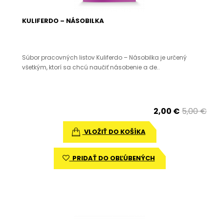
KULIFERDO – NÁSOBILKA
Súbor pracovných listov Kuliferdo – Násobilka je určený
všetkým, ktorí sa chcú naučiť násobenie a de..
2,00 €
5,00 €
VLOŽIŤ DO KOŠÍKA
PRIDAŤ DO OBĽÚBENÝCH