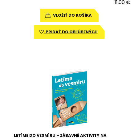
11,00 €
VLOŽIŤ DO KOŠÍKA
PRIDAŤ DO OBĽÚBENÝCH
LETÍME DO VESMÍRU – ZÁBAVNÉ AKTIVITY NA