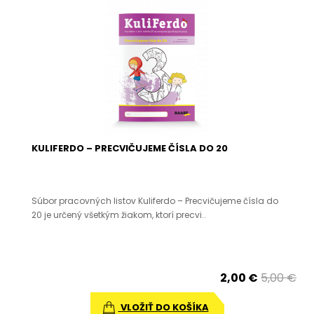
KULIFERDO – PRECVIČUJEME ČÍSLA DO 20
Súbor pracovných listov Kuliferdo – Precvičujeme čísla do
20 je určený všetkým žiakom, ktorí precvi..
2,00 €
5,00 €
VLOŽIŤ DO KOŠÍKA