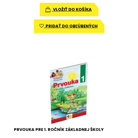
VLOŽIŤ DO KOŠÍKA
PRIDAŤ DO OBĽÚBENÝCH
PRVOUKA PRE 1. ROČNÍK ZÁKLADNEJ ŠKOLY