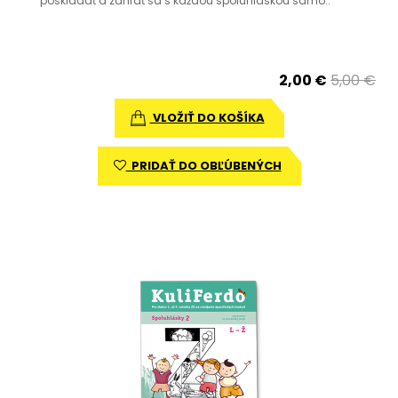
poskladať a zahrať sa s každou spoluhláskou samo..
2,00 €
5,00 €
VLOŽIŤ DO KOŠÍKA
PRIDAŤ DO OBĽÚBENÝCH