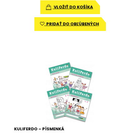
VLOŽIŤ DO KOŠÍKA
PRIDAŤ DO OBĽÚBENÝCH
KULIFERDO – PÍSMENKÁ