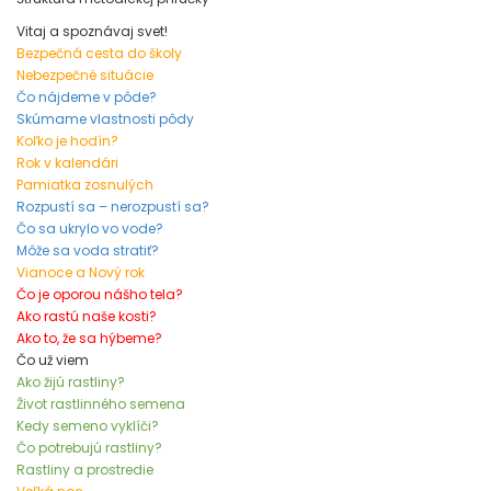
Vitaj a spoznávaj svet!
Bezpečná cesta do školy
Nebezpečné situácie
Čo nájdeme v pôde?
Skúmame vlastnosti pôdy
Koľko je hodín?
Rok v kalendári
Pamiatka zosnulých
Rozpustí sa – nerozpustí sa?
Čo sa ukrylo vo vode?
Môže sa voda stratiť?
Vianoce a Nový rok
Čo je oporou nášho tela?
Ako rastú naše kosti?
Ako to, že sa hýbeme?
Čo už viem
Ako žijú rastliny?
Život rastlinného semena
Kedy semeno vyklíči?
Čo potrebujú rastliny?
Rastliny a prostredie