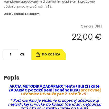
komplexne spracovaným didaktickým doplnkom k pracovnej
učebnici prvouky pre 2. ročník ZŠ.
Dostupnosť: Skladom
Cena s DPH
22,00 €
ks
DO KOŠÍKA
Popis
AKCIA METODIKA ZADARMO: Tento titul získate
ZADARMO po zakúpení jedného kusu
pracovnej
učebnice Prvouka pre 2. ročník ZŠ
.
* Podmienkou je vloženie pracovnej učebnice aj
metodickej príručky do košíka (cena za metodickú
príručku sa v košíku upraví na 0 eur)