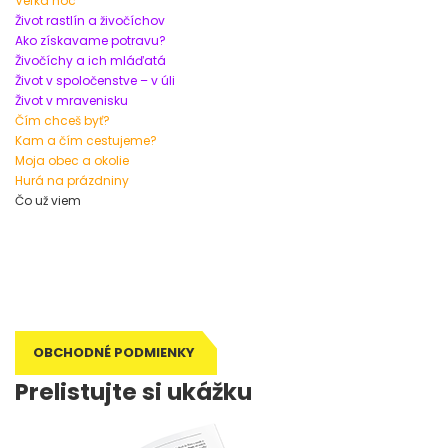
Veľká noc
Život rastlín a živočíchov
Ako získavame potravu?
Živočíchy a ich mláďatá
Život v spoločenstve – v úli
Život v mravenisku
Čím chceš byť?
Kam a čím cestujeme?
Moja obec a okolie
Hurá na prázdniny
Čo už viem
Tagy: metodická príručka, metodika, metodické poznámky, príručka
pre učiteľa, poznámky pre učiteľa, zošit pre učiteľa, pre učiteľa,
príručka učiteľa, metodika výučby, didaktika
OBCHODNÉ PODMIENKY
Prelistujte si ukážku