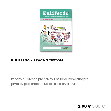
KULIFERDO – PRÁCA S TEXTOM
Príbehy sú určené pre žiakov 1. stupňa, konkrétne pre
prvákov je to príbeh o Kefke Efke a prvákovi J..
2,00 €
5,00 €