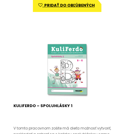
PRIDAŤ DO OBĽÚBENÝCH
KULIFERDO – SPOLUHLÁSKY 1
V tomto pracovnom zošite má dieťa možnosť vytvoriť,