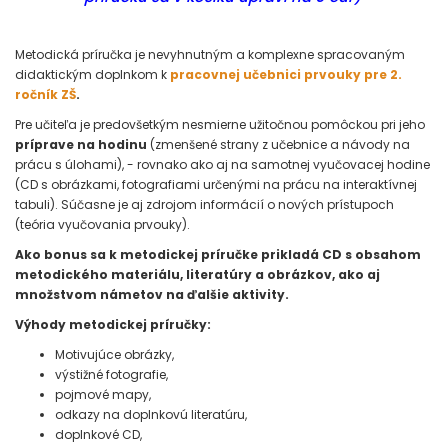
Metodická príručka je nevyhnutným a komplexne spracovaným
didaktickým doplnkom k
pracovnej učebnici prvouky pre 2.
ročník ZŠ
.
Pre učiteľa je predovšetkým nesmierne užitočnou pomôckou pri jeho
príprave na hodinu
(zmenšené strany z učebnice a návody na
prácu s úlohami), - rovnako ako aj na samotnej vyučovacej hodine
(CD s obrázkami, fotografiami určenými na prácu na interaktívnej
tabuli). Súčasne je aj zdrojom informácií o nových prístupoch
(teória vyučovania prvouky).
Ako bonus sa k metodickej príručke prikladá CD s obsahom
metodického materiálu, literatúry a obrázkov, ako aj
množstvom námetov na ďalšie aktivity.
Výhody metodickej príručky:
Motivujúce obrázky,
výstižné fotografie,
pojmové mapy,
odkazy na doplnkovú literatúru,
doplnkové CD,