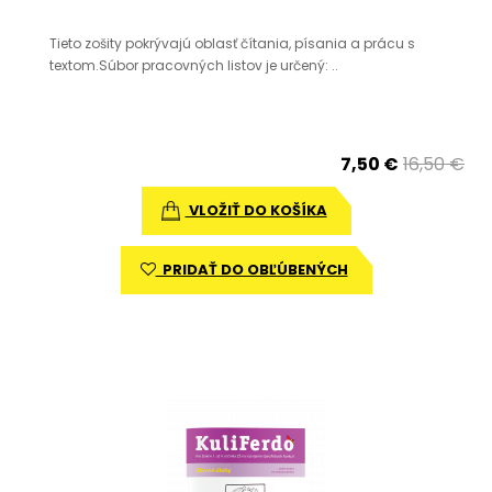
Tieto zošity pokrývajú oblasť čítania, písania a prácu s
textom.Súbor pracovných listov je určený: ..
7,50 €
16,50 €
VLOŽIŤ DO KOŠÍKA
PRIDAŤ DO OBĽÚBENÝCH