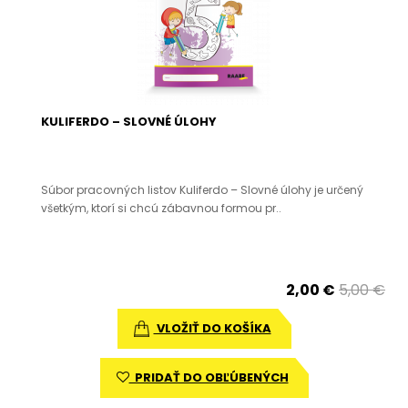
KULIFERDO – SLOVNÉ ÚLOHY
Súbor pracovných listov Kuliferdo – Slovné úlohy je určený
všetkým, ktorí si chcú zábavnou formou pr..
2,00 €
5,00 €
VLOŽIŤ DO KOŠÍKA
PRIDAŤ DO OBĽÚBENÝCH