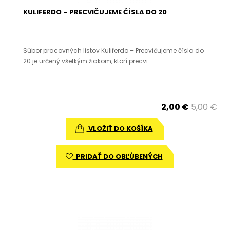
KULIFERDO – PRECVIČUJEME ČÍSLA DO 20
Súbor pracovných listov Kuliferdo – Precvičujeme čísla do
20 je určený všetkým žiakom, ktorí precvi..
2,00 €
5,00 €
VLOŽIŤ DO KOŠÍKA
PRIDAŤ DO OBĽÚBENÝCH