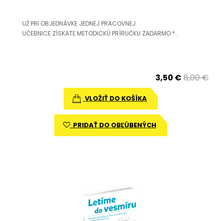
UŽ PRI OBJEDNÁVKE JEDNEJ PRACOVNEJ
UČEBNICE ZÍSKATE METODICKÚ PRÍRUČKU ZADARMO *..
3,50 €
8,00 €
VLOŽIŤ DO KOŠÍKA
PRIDAŤ DO OBĽÚBENÝCH