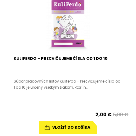
KULIFERDO – PRECVIČUJEME ČÍSLA OD 1 DO 10
Súbor pracovných listov Kuliferdo – Precvičujeme čísla od
1 do 10 je určený všetkým žiakom, ktorí n..
2,00 €
5,00 €
VLOŽIŤ DO KOŠÍKA