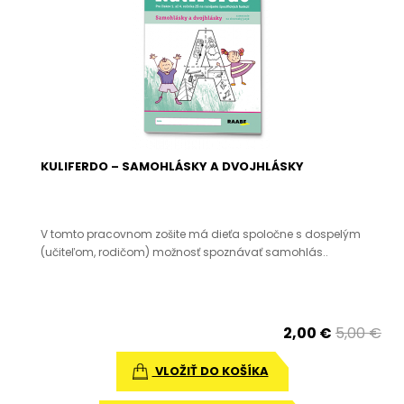
KULIFERDO – SAMOHLÁSKY A DVOJHLÁSKY
V tomto pracovnom zošite má dieťa spoločne s dospelým
(učiteľom, rodičom) možnosť spoznávať samohlás..
2,00 €
5,00 €
VLOŽIŤ DO KOŠÍKA