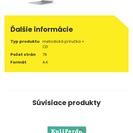
Ďalšie informácie
Typ produktu
metodická príručka +
CD
Počet strán
76
Formát
A4
Súvisiace produkty