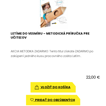
LETÍME DO VESMÍRU – METODICKÁ PRÍRUČKA PRE
UČITEĽOV
AKCIA METODIKA ZADARMO: Tento titul získate ZADARMO po
zakúpení jedného kusu pracovného zošita Letím..
22,00 €
VLOŽIŤ DO KOŠÍKA
PRIDAŤ DO OBĽÚBENÝCH