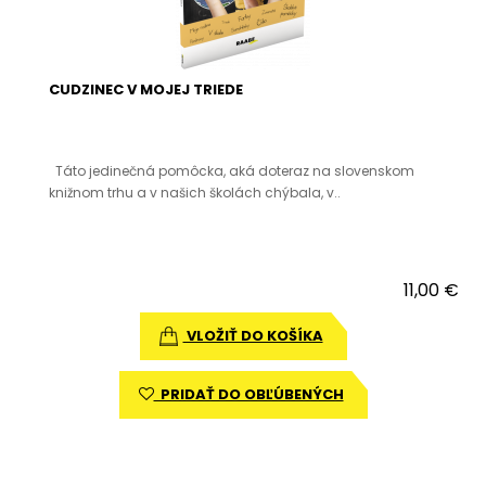
CUDZINEC V MOJEJ TRIEDE
Táto jedinečná pomôcka, aká doteraz na slovenskom
knižnom trhu a v našich školách chýbala, v..
11,00 €
VLOŽIŤ DO KOŠÍKA
PRIDAŤ DO OBĽÚBENÝCH