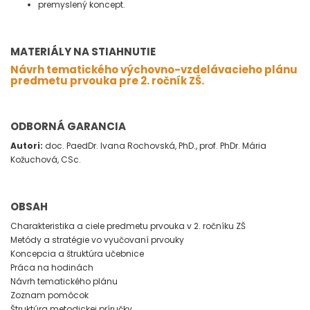
premyslený koncept.
MATERIÁLY NA STIAHNUTIE
Návrh tematického výchovno-vzdelávacieho plánu
predmetu prvouka pre 2. ročník ZŠ.
ODBORNÁ GARANCIA
Autori:
doc. PaedDr. Ivana Rochovská, PhD., prof. PhDr. Mária
Kožuchová, CSc.
OBSAH
Charakteristika a ciele predmetu prvouka v 2. ročníku ZŠ
Metódy a stratégie vo vyučovaní prvouky
Koncepcia a štruktúra učebnice
Práca na hodinách
Návrh tematického plánu
Zoznam pomôcok
Štruktúra metodickej príručky