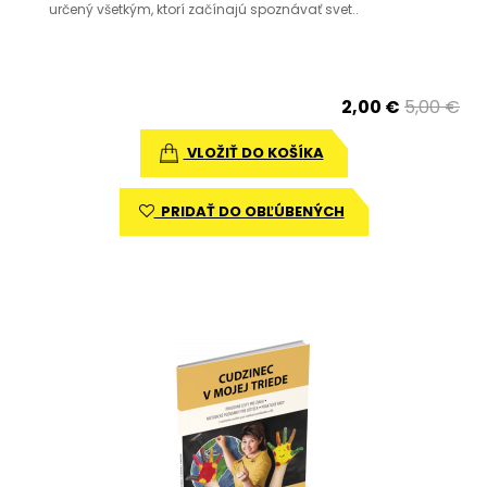
určený všetkým, ktorí začínajú spoznávať svet..
2,00 €
5,00 €
VLOŽIŤ DO KOŠÍKA
PRIDAŤ DO OBĽÚBENÝCH