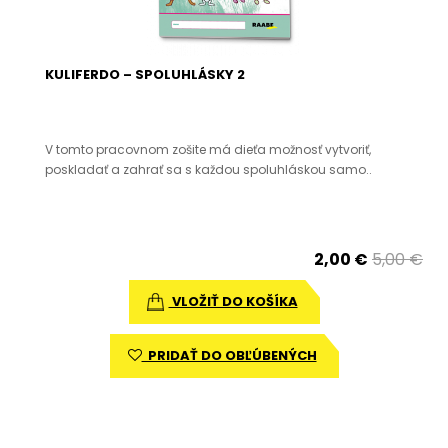
KULIFERDO – SPOLUHLÁSKY 2
V tomto pracovnom zošite má dieťa možnosť vytvoriť,
poskladať a zahrať sa s každou spoluhláskou samo..
2,00 €
5,00 €
VLOŽIŤ DO KOŠÍKA
PRIDAŤ DO OBĽÚBENÝCH