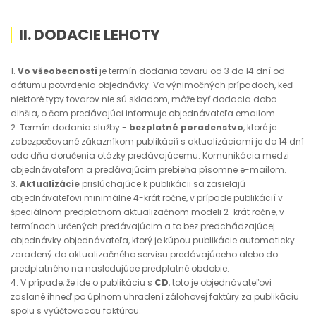
II. DODACIE LEHOTY
1.
Vo všeobecnosti
je termín dodania tovaru od 3 do 14 dní od
dátumu potvrdenia objednávky. Vo výnimočných prípadoch, keď
niektoré typy tovarov nie sú skladom, môže byť dodacia doba
dlhšia, o čom predávajúci informuje objednávateľa emailom.
2. Termín dodania služby -
bezplatné poradenstvo
, ktoré je
zabezpečované zákazníkom publikácií s aktualizáciami je do 14 dní
odo dňa doručenia otázky predávajúcemu. Komunikácia medzi
objednávateľom a predávajúcim prebieha písomne e-mailom.
3.
Aktualizácie
prislúchajúce k publikácii sa zasielajú
objednávateľovi minimálne 4-krát ročne, v prípade publikácií v
špeciálnom predplatnom aktualizačnom modeli 2-krát ročne, v
termínoch určených predávajúcim a to bez predchádzajúcej
objednávky objednávateľa, ktorý je kúpou publikácie automaticky
zaradený do aktualizačného servisu predávajúceho alebo do
predplatného na nasledujúce predplatné obdobie.
4. V prípade, že ide o publikáciu s
CD
, toto je objednávateľovi
zaslané ihneď po úplnom uhradení zálohovej faktúry za publikáciu
spolu s vyúčtovacou faktúrou.