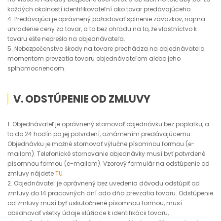
každých okolností identifikovateľní ako tovar predávajúceho.
4. Predávajúci je oprávnený požadovať splnenie záväzkov, najmä
uhradenie ceny za tovar, a to bez ohľadu na to, že vlastníctvo k
tovaru ešte neprešlo na objednávateľa.
5. Nebezpečenstvo škody na tovare prechádza na objednávateľa
momentom prevzatia tovaru objednávateľom alebo jeho
splnomocnencom.
V. ODSTÚPENIE OD ZMLUVY
1. Objednávateľ je oprávnený stornovať objednávku bez poplatku, a
to do 24 hodín po jej potvrdení, oznámením predávajúcemu.
Objednávku je možné stornovať výlučne písomnou formou (e-
mailom). Telefonické stornovanie objednávky musí byť potvrdené
písomnou formou (e-mailom). Vzorový formulár na odstúpenie od
zmluvy nájdete
TU
2. Objednávateľ je oprávnený bez uvedenia dôvodu odstúpiť od
zmluvy do 14 pracovných dní odo dňa prevzatia tovaru. Odstúpenie
od zmluvy musí byť uskutočnené písomnou formou, musí
obsahovať všetky údaje slúžiace k identifikácii tovaru,