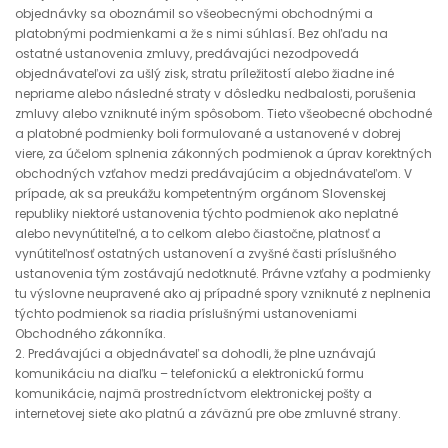
objednávky sa oboznámil so všeobecnými obchodnými a
platobnými podmienkami a že s nimi súhlasí. Bez ohľadu na
ostatné ustanovenia zmluvy, predávajúci nezodpovedá
objednávateľovi za ušlý zisk, stratu príležitostí alebo žiadne iné
nepriame alebo následné straty v dôsledku nedbalosti, porušenia
zmluvy alebo vzniknuté iným spôsobom. Tieto všeobecné obchodné
a platobné podmienky boli formulované a ustanovené v dobrej
viere, za účelom splnenia zákonných podmienok a úprav korektných
obchodných vzťahov medzi predávajúcim a objednávateľom. V
prípade, ak sa preukážu kompetentným orgánom Slovenskej
republiky niektoré ustanovenia týchto podmienok ako neplatné
alebo nevynútiteľné, a to celkom alebo čiastočne, platnosť a
vynútiteľnosť ostatných ustanovení a zvyšné časti príslušného
ustanovenia tým zostávajú nedotknuté. Právne vzťahy a podmienky
tu výslovne neupravené ako aj prípadné spory vzniknuté z neplnenia
týchto podmienok sa riadia príslušnými ustanoveniami
Obchodného zákonníka.
2. Predávajúci a objednávateľ sa dohodli, že plne uznávajú
komunikáciu na diaľku – telefonickú a elektronickú formu
komunikácie, najmä prostredníctvom elektronickej pošty a
internetovej siete ako platnú a záväznú pre obe zmluvné strany.