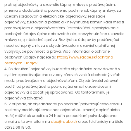
platnej objednávky a uzavretie kúpnej zmluvy s predávajúcim,
plnenia a dodatočného potvrdenia podmienok kúpnej zmluvy, za
účelom spracovania elektronickej objednávky, realizácie
objednávky, zúčtovania platieb a k nevyhnutnej komunikácii medzi
predávajúcim a objednávateľom. Pre tento účel je poskytovanie
osobných údajov úplne dobrovoľné, ale je nevyhnutné na uzavretie
zmluvy a jej následnú správu. Bez týchto údajov by predávajúci
nebol schopný zmluvu s objednávateľom uzavrieť a plniť z nej
vyplývajúce povinnosti a práva. Viac informácií o ochrane
osobných údajov nájdete tu:
https://www.raabe.sk/ochrana-
osobnych-udajov
.
4. Po doručení objednávky bude táto objednávka zaevidovaná v
systéme predávajúceho a vtedy zároveň vzniká obchodný vzťah
medzi predávajúcim a objednávateľom. Objednávateľ zároveň
obdrží od predávajúceho potvrdzujúci email o zaevidovaní
objednávky a o začatí jej spracovania. Od tohto termínu je
objednávka záväzná.
5. V prípade, ak objednávateľ po obdržaní potvrdzujúceho emailu
zo strany predávajúceho chce objednávku zmeniť, doplniť alebo
zrušiť, môže tak urobiť do 24 hodín po obdržaní potvrdzujúceho
emailu a to e-mailom na
abo@raabe.sk
alebo telefonicky na čísle
02/32 66 18 50.