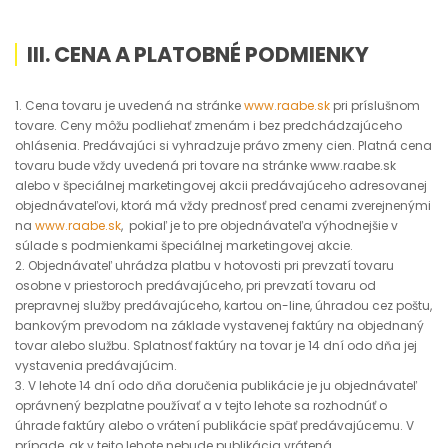
III. CENA A PLATOBNÉ PODMIENKY
1. Cena tovaru je uvedená na stránke
www.raabe.sk
pri príslušnom
tovare. Ceny môžu podliehať zmenám i bez predchádzajúceho
ohlásenia. Predávajúci si vyhradzuje právo zmeny cien. Platná cena
tovaru bude vždy uvedená pri tovare na stránke www.raabe.sk
alebo v špeciálnej marketingovej akcii predávajúceho adresovanej
objednávateľovi, ktorá má vždy prednosť pred cenami zverejnenými
na
www.raabe.sk
, pokiaľ je to pre objednávateľa výhodnejšie v
súlade s podmienkami špeciálnej marketingovej akcie.
2. Objednávateľ uhrádza platbu v hotovosti pri prevzatí tovaru
osobne v priestoroch predávajúceho, pri prevzatí tovaru od
prepravnej služby predávajúceho, kartou on-line, úhradou cez poštu,
bankovým prevodom na základe vystavenej faktúry na objednaný
tovar alebo službu. Splatnosť faktúry na tovar je 14 dní odo dňa jej
vystavenia predávajúcim.
3. V lehote 14 dní odo dňa doručenia publikácie je ju objednávateľ
oprávnený bezplatne používať a v tejto lehote sa rozhodnúť o
úhrade faktúry alebo o vrátení publikácie späť predávajúcemu. V
prípade, ak v tejto lehote nebude publikácia vrátená