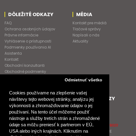
DÔLEŽITÉ ODKAZY
MÉDIA
FAQ
Kontakt pre médiá
Ochrana osobných údajov
Tlačové správy
Právne informácie
Napísali o nás
Vyhlásenie o prístupnosti
Aktuality
Podmienky používania AI
Asistenta
Kontakt
Obchodní konzultanti
Obchodné podmienky
Nové heslo
Odmietnuť všetko
GDPR
Cookies používame na zlepšenie vašej
SPOLUPRACUJEME
ĎALŠIE ODKAZY
návštevy tejto webovej stránky, analýzu jej
výkonnosti a zhromažďovanie údajov o jej
Podporujeme
O Raabe
používaní. Na tento účel môžeme použiť
Naše projekty
O Klett
nástroje a služby tretích strán a zhromaždené
Spolupracujeme
Naši autori
údaje sa môžu preniesť k partnerom v EÚ,
Pošlite nám správu
Certifikát kvality ISO 9001
USA alebo iných krajinách. Kliknutím na
Klientska zóna RAABE