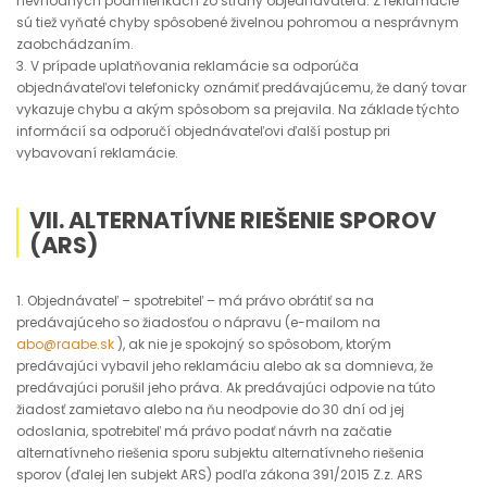
nevhodných podmienkach zo strany objednávateľa. Z reklamácie
sú tiež vyňaté chyby spôsobené živelnou pohromou a nesprávnym
zaobchádzaním.
3. V prípade uplatňovania reklamácie sa odporúča
objednávateľovi telefonicky oznámiť predávajúcemu, že daný tovar
vykazuje chybu a akým spôsobom sa prejavila. Na základe týchto
informácií sa odporučí objednávateľovi ďalší postup pri
vybavovaní reklamácie.
VII. ALTERNATÍVNE RIEŠENIE SPOROV
(ARS)
1. Objednávateľ – spotrebiteľ – má právo obrátiť sa na
predávajúceho so žiadosťou o nápravu (e-mailom na
abo@raabe.sk
), ak nie je spokojný so spôsobom, ktorým
predávajúci vybavil jeho reklamáciu alebo ak sa domnieva, že
predávajúci porušil jeho práva. Ak predávajúci odpovie na túto
žiadosť zamietavo alebo na ňu neodpovie do 30 dní od jej
odoslania, spotrebiteľ má právo podať návrh na začatie
alternatívneho riešenia sporu subjektu alternatívneho riešenia
sporov (ďalej len subjekt ARS) podľa zákona 391/2015 Z.z. ARS