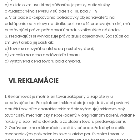
c) ak ide o zmluvu, ktorej súčasťou je poskytnutie služby -
aktualizačného servisu v súlade s čl. III. bod 7 - 9.
5. V prípade akceptovania požiadavky objednávateľa na
odstúpenie od zmluvy na diaľku po lehote 14 pracovných dní, má
predávajúci právo požadovať úhradu vzniknutých nákladov.
6. Predávajúci si vyhradzuje právo zrušiť objednávku (odstúpiť od
zmluvy) alebo jej časti ak:
a) tovar sa nevyrába alebo sa prestal vyrábať,
b) zmenila sa cena dodávateľa tovaru,
c) vystavená cena tovaru bola chybná.
VI. REKLAMÁCIE
1. Reklamovať je možné len tovar zakúpený a zaplatený u
predávajúceho. Pri uplatnení reklamácie je objednávateľ povinný
doručiť (pokiaľ to charakter reklamácie vyžaduje) reklamovaný
tovar čistý, mechanicky nepoškodený, v originálnom balení, vrátane
faktúry alebo iného dokladu o zaplatení tovaru predávajúcemu.
2. Oprávnenie na reklamáciu zaniká v prípade, že k chybe došlo
mechanickým poškodením tovaru alebo používaním tovaru v