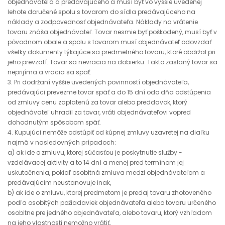
objednávateľa a predávajúceho a musí byť vo vyššie uvedenej
lehote doručené spolu s tovarom do sídla predávajúceho na
náklady a zodpovednosť objednávateľa. Náklady na vrátenie
tovaru znáša objednávateľ. Tovar nesmie byť poškodený, musí byť v
pôvodnom obale a spolu s tovarom musí objednávateľ odovzdať
všetky dokumenty týkajúce sa predmetného tovaru, ktoré obdržal pri
jeho prevzatí. Tovar sa nevracia na dobierku. Takto zaslaný tovar sa
neprijíma a vracia sa späť.
3. Pri dodržaní vyššie uvedených povinností objednávateľa,
predávajúci prevezme tovar späť a do 15 dní odo dňa odstúpenia
od zmluvy cenu zaplatenú za tovar alebo preddavok, ktorý
objednávateľ uhradil za tovar, vráti objednávateľovi vopred
dohodnutým spôsobom späť.
4. Kupujúci nemôže odstúpiť od kúpnej zmluvy uzavretej na diaľku
najmä v nasledovných prípadoch:
a) ak ide o zmluvu, ktorej súčasťou je poskytnutie služby -
vzdelávacej aktivity a to 14 dní a menej pred termínom jej
uskutočnenia, pokiaľ osobitná zmluva medzi objednávateľom a
predávajúcim neustanovuje inak,
b) ak ide o zmluvu, ktorej predmetom je predaj tovaru zhotoveného
podľa osobitých požiadaviek objednávateľa alebo tovaru určeného
osobitne pre jedného objednávateľa, alebo tovaru, ktorý vzhľadom
na jeho vlastnosti nemožno vrátiť,