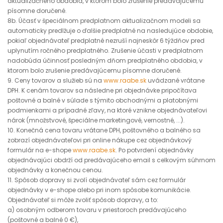
aktualizačného obdobia, v ktorom bolo zrušenie predávajúcemu
písomne doručené.
8b. Účasť v špeciálnom predplatnom aktualizačnom modeli sa
automaticky predlžuje o ďalšie predplatné na nasledujúce obdobie,
pokiaľ objednávateľ predplatné nezruší najneskôr 6 týždňov pred
uplynutím ročného predplatného. Zrušenie účasti v predplatnom
nadobúda účinnosť posledným dňom predplatného obdobia, v
ktorom bolo zrušenie predávajúcemu písomne doručené.
9. Ceny tovarov a služieb sú na
www.raabe.sk
uvádzané vrátane
DPH. K cenám tovarov sa následne pri objednávke pripočítava
poštovné a balné v súlade s týmito obchodnými a platobnými
podmienkami a prípadné zľavy, na ktoré vznikne objednávateľovi
nárok (množstvové, špeciálne marketingové, vernostné, ...).
10. Konečná cena tovaru vrátane DPH, poštovného a balného sa
zobrazí objednávateľovi pri online nákupe cez objednávkový
formulár na e-shope
www.raabe.sk
. Po potvrdení objednávky
objednávajúci obdrží od predávajúceho email s celkovým súhrnom
objednávky a konečnou cenou.
11. Spôsob dopravy si zvolí objednávateľ sám cez formulár
objednávky v e-shope alebo pri inom spôsobe komunikácie.
Objednávateľ si môže zvoliť spôsob dopravy, a to:
a) osobným odberom tovaru v priestoroch predávajúceho
(poštovné a balné 0 €),