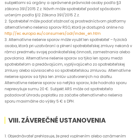
subjektami sú orgány a oprávnené právnické osoby podľa §3
zákona 391/2015 Z.z. Návrh môže spotrebiteľ podať spôsobom
určeným podľa §12 Zákona 391/2015 Z.z.
2. Spotrebiteľ môže podať sťažnosť aj prostredníctvom platformy
alternatívneho riešenia sporov RSO, ktorá je dostupná online na
http://ec.europa.eu/consumers/odr/index_en.htm
3. Alternatívne riešenie sporov môže využiť len spotrebiteľ – fyzická
osoba, ktorá pri uzatváraní a plnení spotrebiteľskej zmluvy nekoná v
rámci predmetu svojej podnikateľskej činnosti, zamestnania alebo
povolania. Alternatívne riešenie sporov sa týka len sporu medzi
spotrebiteľom a predávajúcim, vyplývajúceho zo spotrebiteľskej
zmluvy alebo súvisiaceho so spotrebiteľskou zmluvou. Alternatívne
riešenie sporov sa týka len zmlúv uzatvorených na diaľku.
Alternatívne riešenie sporov sa netýka sporov, kde hodnota sporu
neprevyšuje sumu 20 €. Subjekt ARS môže od spotrebiteľa
požadovať úhradu poplatku za začatie alternatívneho riešenia
sporu maximálne do výšky 5 € s DPH.
VIII. ZÁVEREČNÉ USTANOVENIA
1. Objednávateľ prehlasuje, že pred vyplnením alebo oznámením