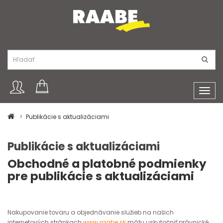
Toggl
navig
Publikácie s aktualizáciami
Publikácie s aktualizáciami
Obchodné a platobné podmienky
pre publikácie s aktualizáciami
Nakupovanie tovaru a objednávanie služieb na našich
internetových stránkach
www.raabe.sk
môžu uskutočniť právnické