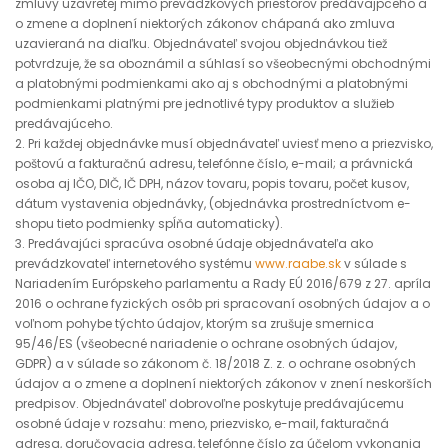
zmluvy uzavretej mimo prevádzkových priestorov predávajpceho a
o zmene a doplnení niektorých zákonov chápaná ako zmluva
uzavieraná na diaľku. Objednávateľ svojou objednávkou tiež
potvrdzuje, že sa oboznámil a súhlasí so všeobecnými obchodnými
a platobnými podmienkami ako aj s obchodnými a platobnými
podmienkami platnými pre jednotlivé typy produktov a služieb
predávajúceho.
2. Pri každej objednávke musí objednávateľ uviesť meno a priezvisko,
poštovú a fakturačnú adresu, telefónne číslo, e-mail; a právnická
osoba aj IČO, DIČ, IČ DPH, názov tovaru, popis tovaru, počet kusov,
dátum vystavenia objednávky, (objednávka prostredníctvom e-
shopu tieto podmienky spĺňa automaticky).
3. Predávajúci spracúva osobné údaje objednávateľa ako
prevádzkovateľ internetového systému
www.raabe.sk
v súlade s
Nariadením Európskeho parlamentu a Rady EÚ 2016/679 z 27. apríla
2016 o ochrane fyzických osôb pri spracovaní osobných údajov a o
voľnom pohybe týchto údajov, ktorým sa zrušuje smernica
95/46/ES (všeobecné nariadenie o ochrane osobných údajov,
GDPR) a v súlade so zákonom č. 18/2018 Z. z. o ochrane osobných
údajov a o zmene a doplnení niektorých zákonov v znení neskorších
predpisov. Objednávateľ dobrovoľne poskytuje predávajúcemu
osobné údaje v rozsahu: meno, priezvisko, e-mail, fakturačná
adresa, doručovacia adresa, telefónne číslo za účelom vykonania