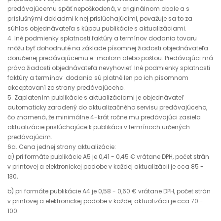
predávajúcemu späť nepoškodená, v originálnom obale a s
príslušnými dokladmi k nej prislúchajúcimi, považuje sa to za
súhlas objednávateľa s kúpou publikácie s aktualizáciami.
4. Iné podmienky splatnosti faktúry a termínov dodania tovaru
môžu byť dohodnuté na základe písomnej žiadosti objednávateľa
doručenej predávajúcemu e-mailom alebo poštou. Predávajúci má
právo žiadosti objednávateľa nevyhovieť. Iné podmienky splatnosti
faktúry a termínov dodania sú platné len po ich písomnom
akceptovaní zo strany predávajúceho.
5. Zaplatením publikácie s aktualizáciami je objednávateľ
automaticky zaradený do aktualizačného servisu predávajúceho,
čo znamená, že minimálne 4-krát ročne mu predávajúci zasiela
aktualizácie prislúchajúce k publikácii v termínoch určených
predávajúcim.
6a. Cena jednej strany aktualizácie:
a) pri formáte publikácie A5 je 0,41 - 0,45 € vrátane DPH, počet strán
v printovej a elektronickej podobe v každej aktualizácii je cca 85 -
130,
b) pri formáte publikácie A4 je 0,58 - 0,60 € vrátane DPH, počet strán
v printovej a elektronickej podobe v každej aktualizácii je cca 70 -
100.