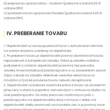
b) prepravnou spoločnosťou - kuriérom (poštovné a balné 5,00 €
vrátane DPH).
c) prostredníctvom spoločnosti Packeta (poštovné a balné 4,00 €
vrátane DPH).
IV. PREBERANIE TOVARU
1. Objednávateľ sa zaväzuje prevziať tovar v dohodnutom termíne
na adrese dodania uvedenej na objednávke.
2. Pri preberaní tovaru je objednávateľ povinný skontrolovať fyzickú
neporušenosť a kompletnosť zásielky. Pokiaľ je zásielka viditeľne
poškodená a zničená, objednávateľ je povinný bez prevzatia
zásielky ihneď kontaktovať predávajúceho a so zasielateľom spísať
Zápis o škode na zásielke. Akékoľvek neskoršie reklamácie na
množstvo a fyzické porušenie tovaru nebudú akceptované.
3. Objednávateľ nadobúda vlastnícke práva k tovaru až uhradením
plnej ceny a ďalších poplatkov dohodnutých v zmluve na diaľku na
účet predávajúceho. Do doby prechodu vlastníckych práv z
predávajúceho na objednávateľa, ktorý má tovar v držbe, má
objednávateľ všetky povinnosti uschovateľa veci a je povinný tovar
na vlastné náklady bezpečne uschovať a označiť ho tak, aby bol za