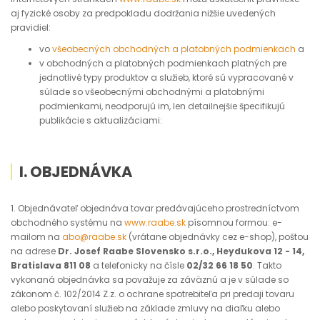
aj fyzické osoby za predpokladu dodržania nižšie uvedených
pravidiel:
vo
všeobecných obchodných a platobných podmienkach
a
v obchodných a platobných podmienkach platných pre
jednotlivé typy produktov a služieb, ktoré sú vypracované v
súlade so všeobecnými obchodnými a platobnými
podmienkami, neodporujú im, len detailnejšie špecifikujú
publikácie s aktualizáciami:
I. OBJEDNÁVKA
1. Objednávateľ objednáva tovar predávajúceho prostredníctvom
obchodného systému na
www.raabe.sk
písomnou formou: e-
mailom na
abo@raabe.sk
(vrátane objednávky cez e-shop), poštou
na adrese
Dr. Josef Raabe Slovensko s.r.o., Heydukova 12 - 14,
Bratislava 811 08
a telefonicky na čísle
02/32 66 18 50
. Takto
vykonaná objednávka sa považuje za záväznú a je v súlade so
zákonom č. 102/2014 Z.z. o ochrane spotrebiteľa pri predaji tovaru
alebo poskytovaní služieb na základe zmluvy na diaľku alebo