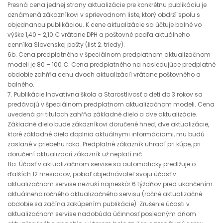
Presná cena jednej strany aktualizácie pre konkrétnu publikáciu je
oznámená zákazníkovi v sprievodnom liste, ktorý obdrží spolu s
objednanou publikáciou. K cene aktualizácie sa účtuje balné vo
výške 1,40 - 2,10 € vrátane DPH a poštovné podľa aktuálneho
cenníka Slovenskej pošty (list 2. triedy).
6b. Cena predplatného v špeciálnom predplatnom aktualizačnom
modeli je 80 – 100 €. Cena predplatného na nasledujúce predplatné
obdobie zahŕňa cenu dvoch aktualizácií vrátane poštovného a
balného.
7. Publikácie Inovatívna škola a Starostlivosť o deti do 3 rokov sa
predávajú v špeciálnom predplatnom aktualizačnom modeli. Cena
uvedená pri tituloch zahŕňa základné dielo a dve aktualizácie.
Základné dielo bude zákazníkovi doručené hneď, dve aktualizácie,
ktoré základné dielo doplnia aktuálnymi informáciami, mu budú
zaslané v priebehu roka. Predplatné zákazník uhradí pri kúpe, pri
doručení aktualizácií zákazník už neplatí nič.
8a. Účasť v aktualizačnom servise sa automaticky predlžuje o
ďalších 12 mesiacov, pokiaľ objednávateľ svoju účasť v
aktualizačnom servise nezruší najneskôr 6 týždňov pred ukončením
aktuálneho ročného aktualizačného servisu (ročné aktualizačné
obdobie sa začína zakúpením publikácie). Zrušenie účasti v
aktualizačnom servise nadobúda účinnosť posledným dňom