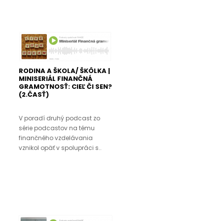
RODINA A ŠKOLA/ ŠKÔLKA |
MINISERIÁL FINANČNÁ
GRAMOTNOSŤ: CIEĽ ČI SEN?
(2.ČASŤ)
V poradí druhý podcast zo
série podcastov na tému
finančného vzdelávania
vznikol opäť v spolupráci s..