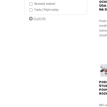
OCH
Školská zrelosť
ÚDA
NA D
Testy | Prijímačky
Podca
riadi
zaria
zriaď
PODC
ŠTUD
POVO
ROZ
Milí 