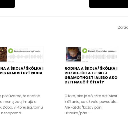
Zorad
NA A ŠKOLA/ ŠKÔLKA |
RODINA A ŠKOLA/ ŠKÔLKA |
PIS NEMUSÍ BYŤ NUDA
ROZVOJ ČITATEĽSKEJ
GRAMOTNOSTI ALEBO AKO
DETI NAUČIŤ ČÍTAŤ?
o počúvame, že dnešné
O tom, ako je dôležité deti viesť
sa menej zaujímajú o
k čítaniu, sa už veľa povedalo.
. Doba, v ktorej žijú, tomu
Ale každá/každý pani
i nenapomá..
učiteľka/pán ..