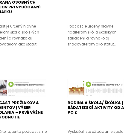
RANA OSOBNÝCH
JOV PRI VYUČOVANÍ
IAĽKU
st je určený hlavne
Podcast je určený hlavne
teľom škôl a školských
riaditeľom škôl a školských
dení a rovnako aj
zariadení a rovnako aj
ovateľom ako štatut..
zriaďovateľom ako štatut..
AST PRE ŽIAKOV A
RODINA A ŠKOLA/ ŠKÔLKA |
ENTOV | VÝBER
BÁDATEĽSKÉ AKTIVITY OD A
LANIA – PRVÉ VÁŽNE
PO Z
HODNUTIE
učitelia, tento podcast sme
Vyskúšali ste už bádanie spolu