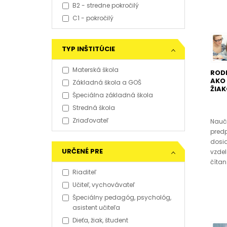
B2 - stredne pokročilý
C1 - pokročilý
TYP INŠTITÚCIE
Materská škola
RODI
AKO
Základná škola a GOŠ
ŽIAK
Špeciálna základná škola
Stredná škola
Zriaďovateľ
Nauči
pred
dosi
URČENÉ PRE
vzdel
čítan
Riaditeľ
Učiteľ, vychovávateľ
Špeciálny pedagóg, psychológ,
asistent učiteľa
Dieťa, žiak, študent