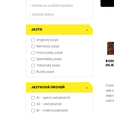
- Učenie sa cudzích jazykov
- Zdravá výživa
JAZYK
Anglický jazyk
Nemecký jazyk
Francúzsky jazyk
Španielsky jazyk
RODI
DEJE
Talianský jazyk
Ruský jazyk
Čast
JAZYKOVÁ ÚROVEŇ
deti 
dejiny
A1 - úplný začiatočník
veľm
A2 - začiatočník
B1 - mierne pokročilý