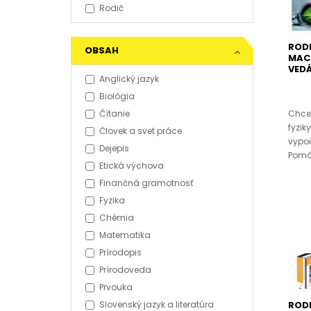
Rodič
RODI
OBSAH
MAC
VEDÁ
Anglický jazyk
Biológia
Chceš
Čítanie
fyzik
Človek a svet práce
vypoč
Dejepis
Pomôž
Etická výchova
Finančná gramotnosť
Fyzika
Chémia
Matematika
Prírodopis
Prírodoveda
Prvouka
RODI
Slovenský jazyk a literatúra