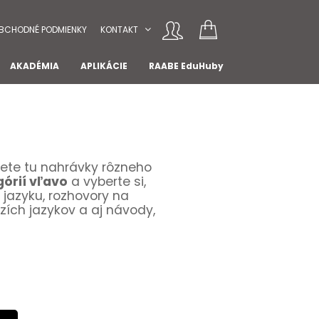
BCHODNÉ PODMIENKY
KONTAKT
AKADÉMIA
APLIKÁCIE
RAABE EduHuby
dete tu nahrávky rôzneho
górií vľavo
a vyberte si,
 jazyku, rozhovory na
dzích jazykov a aj návody,