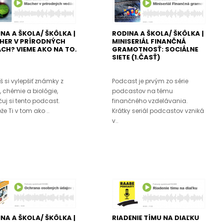
NA A ŠKOLA/ ŠKÔLKA |
RODINA A ŠKOLA/ ŠKÔLKA |
HER V PRÍRODNÝCH
MINISERIÁL FINANČNÁ
CH? VIEME AKO NA TO.
GRAMOTNOSŤ: SOCIÁLNE
SIETE (1.ČASŤ)
 si vylepšiť známky z
Podcast je prvým zo série
y, chémie a biológie,
podcastov na tému
uj si tento podcast.
finančného vzdelávania.
e Ti v tom ako ..
Krátky seriál podcastov vzniká
v..
NA A ŠKOLA/ ŠKÔLKA |
RIADENIE TÍMU NA DIAĽKU