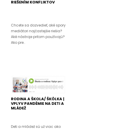
RIEŠENÍM KONFLIKTOV
Chcete sa dozvedieť, aké spory
mediátori najčastejšie riešia?
Aké nástroje pritom používajú?
Ako pre..
RODINA A ŠKOLA/ ŠKÔLKA |
VPLYV PANDÉMIE NA DETI A
MLÁDEŽ
Deti a mládež sú už viac ako