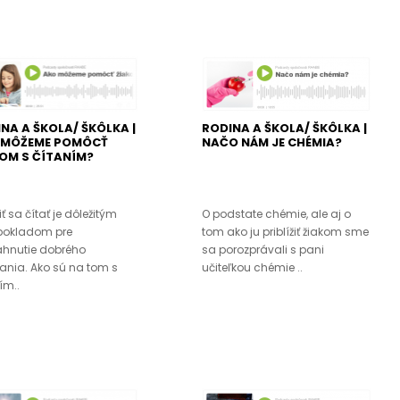
NA A ŠKOLA/ ŠKÔLKA |
RODINA A ŠKOLA/ ŠKÔLKA |
 MÔŽEME POMÔCŤ
NAČO NÁM JE CHÉMIA?
OM S ČÍTANÍM?
ť sa čítať je dôležitým
O podstate chémie, ale aj o
pokladom pre
tom ako ju priblížiť žiakom sme
ahnutie dobrého
sa porozprávali s pani
ania. Ako sú na tom s
učiteľkou chémie ..
ím..