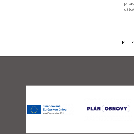
pripra
už ta
|<
<