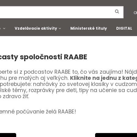
O
o
Vzdelávacie aktivity
Ministerské tituly
DIGITAL
asty spoločnosti RAABE
erte si z podcastov RAABE to, čo vás zaujíma! Náj
hu pre malých aj veľkých.
Kliknite na jednu z kate
potrebujete: nahrávky zo svetovej klasiky v cudzom
lské témy, rozprávky pre deti, tipy na učenie sa cu
 zdravo žiť.
jemné počúvanie želá RAABE!