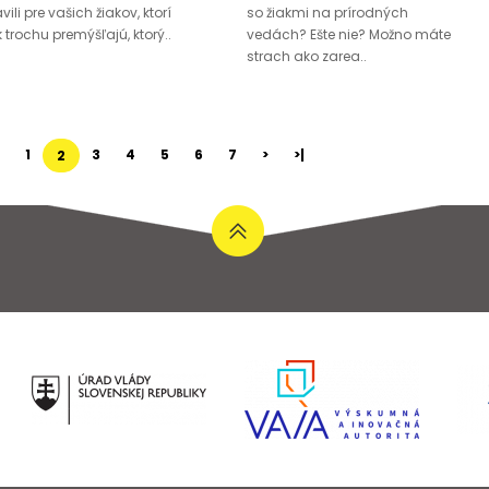
vili pre vašich žiakov, ktorí
so žiakmi na prírodných
k trochu premýšľajú, ktorý..
vedách? Ešte nie? Možno máte
strach ako zarea..
1
3
4
5
6
7
>
>|
2