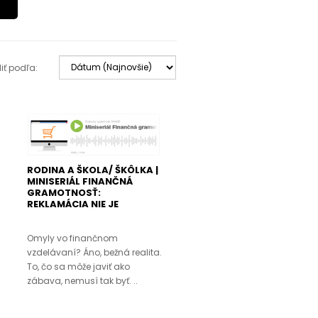
iť podľa:
RODINA A ŠKOLA/ ŠKÔLKA |
MINISERIÁL FINANČNÁ
GRAMOTNOSŤ:
REKLAMÁCIA NIE JE
REKLAMA (3.ČASŤ)
Omyly vo finančnom
vzdelávaní? Áno, bežná realita.
To, čo sa môže javiť ako
zábava, nemusí tak byť. ..