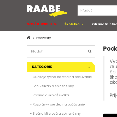
NOVÉ KURIKULUM
Školstvo
Zdravotníctv
Podkasty
Podc
Vyb
dru
KATEGÓRIE
čo 
ško
- Cudzojazyčná beletria na počúvanie
ako
- Pán Velikán a splnené sny
Prí
- Rodina a škola/ škôlka
- Rozprávky pre deti na počúvanie
- Slečna Milerová a splnené sny