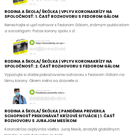
RODINA A ŠKOLA/ ŠKÔLKA | VPLYV KORONAKRÍZY NA
SPOLOČNOSŤ: 1. ČASŤ ROZHOVORU S FEDOROM GÁLOM
Nenechajte si ujsť rozhovor s Fedorom Gálom, známym publicistom
a sociológom. Počas korony spolu s ď..
RODINA A ŠKOLA/ ŠKÔLKA | VPLYV KORONAKRÍZY NA
SPOLOČNOSŤ: 2. ČASŤ ROZHOVORU S FEDOROM GÁLOM
Vypočujte si ďalšie pokračovanie rozhovoru s Fedorom Gálom na
tému korony. Okrem iného sa dozviete a..
RODINA A ŠKOLA/ ŠKÔLKA | PANDÉMIA PREVERILA
SCHOPNOSŤ PREKONÁVAŤ KRÍZOVÉ SITUÁCIE | 1. ČASŤ
ROZHOVORU S JURAJOM MESÍKOM
Koronakríza ovplyvnila všetko. Juraj Mesík, analytik globálnych