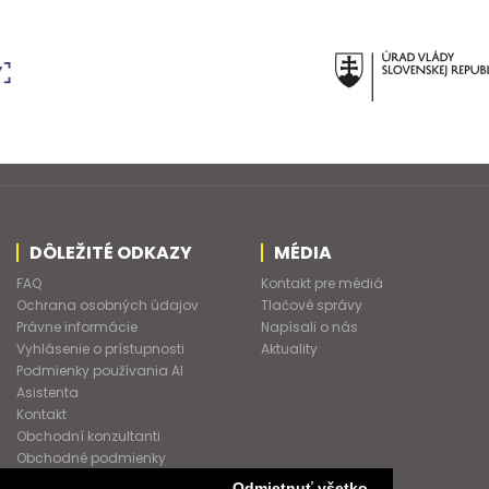
DÔLEŽITÉ ODKAZY
MÉDIA
FAQ
Kontakt pre médiá
Ochrana osobných údajov
Tlačové správy
Právne informácie
Napísali o nás
Vyhlásenie o prístupnosti
Aktuality
Podmienky používania AI
Asistenta
Kontakt
Obchodní konzultanti
Obchodné podmienky
Nové heslo
Odmietnuť všetko