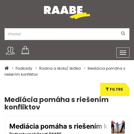
Toggl
navig
Podkasty
Rodina a škola/ škôlka
Mediácia pomáha s
riešením konfliktov
FILTRE
Mediácia pomáha s riešením
konfliktov