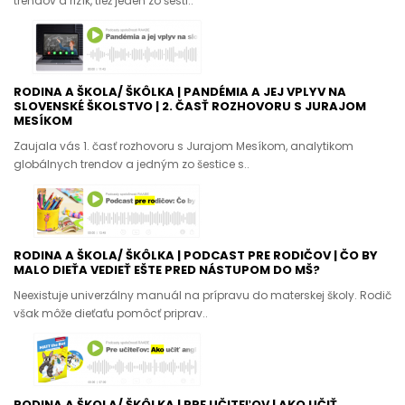
trendov a rizík, tiež jeden zo šesti..
RODINA A ŠKOLA/ ŠKÔLKA | PANDÉMIA A JEJ VPLYV NA
SLOVENSKÉ ŠKOLSTVO | 2. ČASŤ ROZHOVORU S JURAJOM
MESÍKOM
Zaujala vás 1. časť rozhovoru s Jurajom Mesíkom, analytikom
globálnych trendov a jedným zo šestice s..
RODINA A ŠKOLA/ ŠKÔLKA | PODCAST PRE RODIČOV | ČO BY
MALO DIEŤA VEDIEŤ EŠTE PRED NÁSTUPOM DO MŠ?
Neexistuje univerzálny manuál na prípravu do materskej školy. Rodič
však môže dieťaťu pomôcť priprav..
RODINA A ŠKOLA/ ŠKÔLKA | PRE UČITEĽOV | AKO UČIŤ