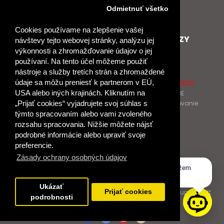
Nové heslo
Odmietnuť všetko
GDPR
Cookies používame na zlepšenie vašej
SPOLUPRACUJEME
ĎALŠIE ODKAZY
návštevy tejto webovej stránky, analýzu jej
výkonnosti a zhromažďovanie údajov o jej
Podporujeme
O Raabe
používaní. Na tento účel môžeme použiť
Naše projekty
O Klett
nástroje a služby tretích strán a zhromaždené
Spolupracujeme
Naši autori
údaje sa môžu preniesť k partnerom v EÚ,
Pošlite nám správu
Certifikát kvality ISO 9001
USA alebo iných krajinách. Kliknutím na
Klientska zóna RAABE
Katalógy na prelistovanie
„Prijať cookies“ vyjadrujete svoj súhlas s
týmto spracovaním alebo vami zvoleného
rozsahu spracovania. Nižšie môžete nájsť
NÁKUP
podrobné informácie alebo upraviť svoje
Odstúpiť od zmluvy
preferencie.
Zásady ochrany osobných údajov
Dobrý deň, ako vám môžem
© 2017 Dr. Josef Raabe Slovensko, s.r.o.
pomôcť?
Ukázať
Dr. Josef Raabe Slovensko, s.r.o., člen medzinárodnej skupiny Klett.
Prijať cookies
podrobnosti
Spoločne ku kvalitnému vzdelávaniu.