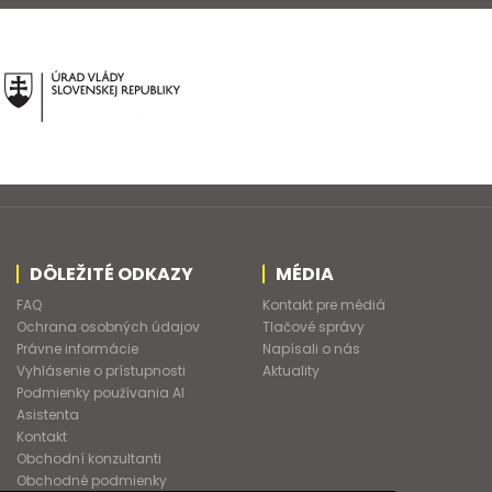
DÔLEŽITÉ ODKAZY
MÉDIA
FAQ
Kontakt pre médiá
Ochrana osobných údajov
Tlačové správy
Právne informácie
Napísali o nás
Vyhlásenie o prístupnosti
Aktuality
Podmienky používania AI
Asistenta
Kontakt
Obchodní konzultanti
Obchodné podmienky